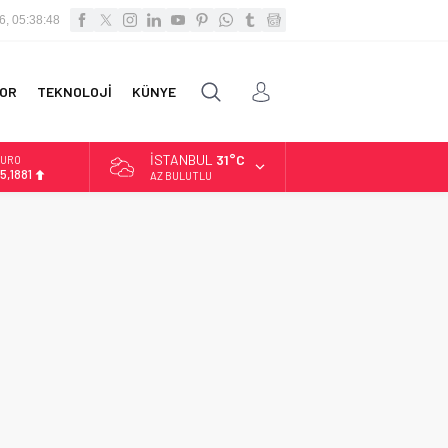
6, 05:38:48
OR
TEKNOLOJİ
KÜNYE
İSTANBUL
31°C
URO
5,1881
AZ BULUTLU
LTIN
.660,55
İST
3.779,39
OLAR
7,7111