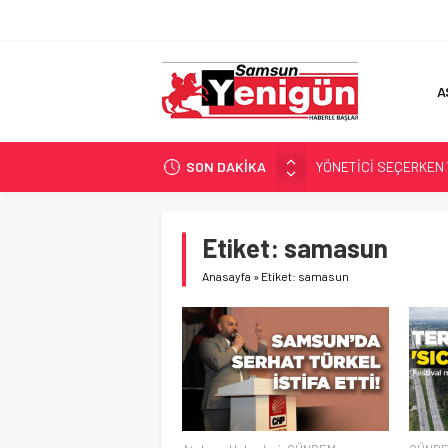
A
SON DAKİKA
YÖNETİCİ SEÇERKEN
GERİ SAYIM BAŞLADI
SAMSUNSPOR’DA HEDE
Etiket:
samasun
‘BAFRA’YA YATIRIM YAP
Anasayfa
»
Etiket: samasun
İŞTE FINDIK FİYATI!