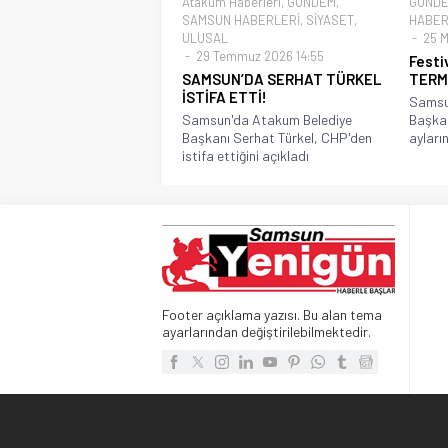
Atakum Haberleri
,
GÜNDEM
,
GÜND
SAMSUN HABERLERİ
,
SİYASET
,
HABER
ULUSAL
25 M
29 Temmuz 2026 14:55
Festi
SAMSUN’DA SERHAT TÜRKEL
TERME
İSTİFA ETTİ!
Samsun
Samsun'da Atakum Belediye
Başkan
Başkanı Serhat Türkel, CHP'den
ayların
istifa ettiğini açıkladı
Footer açıklama yazısı. Bu alan tema
ayarlarından değiştirilebilmektedir.