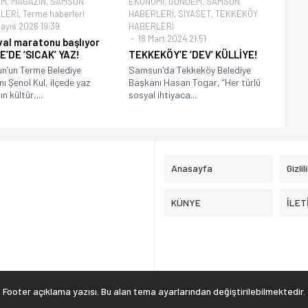
EM
,
MAGAZİN
,
SAMSUN
EKONOMİ
,
GÜNDEM
,
SAMSUN
LERİ
,
Terme haberleri
HABERLERİ
,
SİYASET
,
TEKKEKÖY
ayıs 2026 19:39
HABERLERİ
18 Mart 2024 21:51
val maratonu başlıyor
’DE ‘SICAK’ YAZ!
TEKKEKÖY’E ‘DEV’ KÜLLİYE!
’un Terme Belediye
Samsun'da Tekkeköy Belediye
ı Şenol Kul, ilçede yaz
Başkanı Hasan Togar, “Her türlü
ın kültür,...
sosyal ihtiyaca...
Anasayfa
Gizlil
KÜNYE
İLET
Footer açıklama yazısı. Bu alan tema ayarlarından değiştirilebilmektedir.