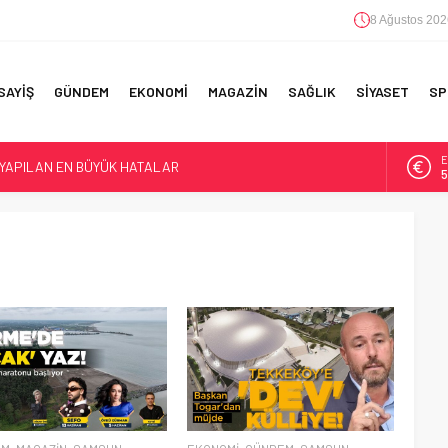
8 Ağustos 202
SAYİŞ
GÜNDEM
EKONOMİ
MAGAZİN
SAĞLIK
SİYASET
SP
E
 YAPILAN EN BÜYÜK HATALAR
5
A
6
F 5’İNCİLİK!
IN!’
B
1
D
4