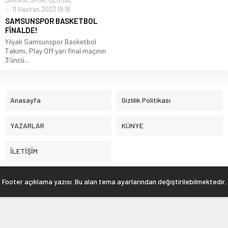
DAKİKA
,
SPOR
,
ULUSAL
11 Haziran 2023 19:18
SAMSUNSPOR BASKETBOL
FİNALDE!
Yılyak Samsunspor Basketbol
Takımı, Play Off yarı final maçının
3'üncü...
Anasayfa
Gizlilik Politikası
YAZARLAR
KÜNYE
İLETİŞİM
Footer açıklama yazısı. Bu alan tema ayarlarından değiştirilebilmektedir.