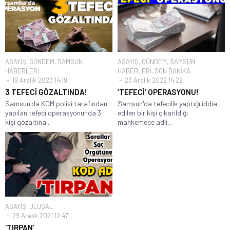
ASAYİŞ
,
GÜNDEM
,
SAMSUN
ASAYİŞ
,
GÜNDEM
,
SAMSUN
HABERLERİ
HABERLERİ
,
SON DAKİKA
19 Aralık 2023 14:19
23 Aralık 2022 14:22
3 TEFECİ GÖZALTINDA!
‘TEFECİ’ OPERASYONU!
Samsun'da KOM polisi tarafından
Samsun'da tefecilik yaptığı iddia
yapılan tefeci operasyonunda 3
edilen bir kişi çıkarıldığı
kişi gözaltına...
mahkemece adli...
ASAYİŞ
,
ULUSAL
29 Aralık 2021 12:47
‘TIRPAN’