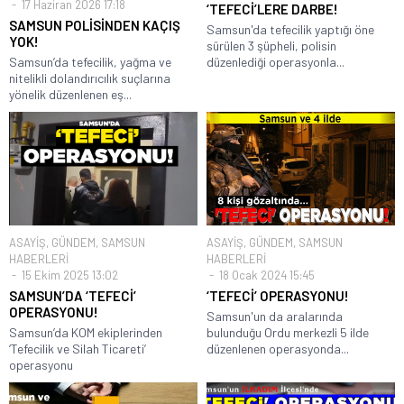
17 Haziran 2026 17:18
‘TEFECİ’LERE DARBE!
SAMSUN POLİSİNDEN KAÇIŞ
Samsun'da tefecilik yaptığı öne
YOK!
sürülen 3 şüpheli, polisin
Samsun’da tefecilik, yağma ve
düzenlediği operasyonla...
nitelikli dolandırıcılık suçlarına
yönelik düzenlenen eş...
ASAYİŞ
,
GÜNDEM
,
SAMSUN
ASAYİŞ
,
GÜNDEM
,
SAMSUN
HABERLERİ
HABERLERİ
15 Ekim 2025 13:02
18 Ocak 2024 15:45
SAMSUN’DA ‘TEFECİ’
‘TEFECİ’ OPERASYONU!
OPERASYONU!
Samsun'un da aralarında
Samsun’da KOM ekiplerinden
bulunduğu Ordu merkezli 5 ilde
‘Tefecilik ve Silah Ticareti’
düzenlenen operasyonda...
operasyonu