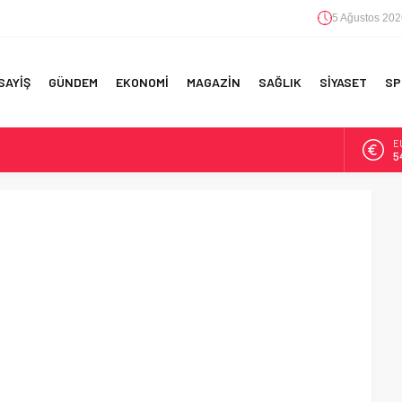
5 Ağustos 202
SAYİŞ
GÜNDEM
EKONOMİ
MAGAZİN
SAĞLIK
SİYASET
SP
E
5
A
6
B
1
RI!
D
4