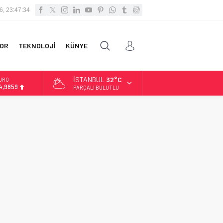
6, 23:47:34
OR
TEKNOLOJİ
KÜNYE
İSTANBUL
32°C
URO
4,9859
PARÇALI BULUTLU
LTIN
.496,95
İST
3.703,13
OLAR
7,5639