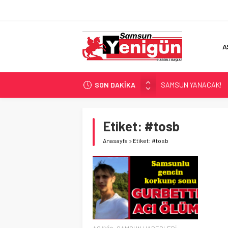
A
SON DAKİKA
SAMSUN YANACAK!
BİLİMİN İZİNDE!
TIR’A ‘ZEHİR’ BASKINI!
Etiket:
#tosb
FECİ SON!
Anasayfa
»
Etiket: #tosb
UÇURUMDA CAN PAZA