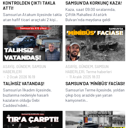
KONTROLDEN ÇIKTI TAKLA
SAMSUN’DA KORKUNÇ KAZA!
ATTI!
Kaza, saat 09.00 sıralarında,
Samsun’un Atakum ilçesinde takla
Çiftlik Mahallesi Atatürk
atan hafif ticari araçtaki 2 kişi...
Bulvarı'nda meydana geldi
ASAYİŞ
,
GÜNDEM
,
SAMSUN
ASAYİŞ
,
GÜNDEM
,
SAMSUN
HABERLERİ
HABERLERİ
,
Terme haberleri
2 Ocak 2026 16:19
11 Aralık 2025 18:33
TALİHSİZ VATANDAŞ!
SAMSUN’DA ‘MİNİBÜS’ FACİASI!
Samsun’un İlkadım ilçesinde,
Samsun’un Terme ilçesinde, yoldan
buzlanma nedeniyle hasarlı
çıkıp boş arazide yan yatan
kazaların olduğu Gebi
kamyonetin...
Caddesi’ndeki...