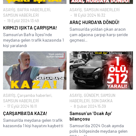
ASAYİŞ
,
BAFRA HABERLERİ
,
ASAYİŞ
,
SAMSUN HABERLERİ
SAMSUN HABERLERİ
18 Eylül 2024 16:32
19 Eylül 2024 13:49
ARAÇ HURDAYA DÖNDÜ!
KIRMIZI IŞIKTA ÇARPIŞMA!
Samsun’da yoldan çıkan aracın
Samsun’un Bafra İlçesi'nde
çam ağacına çarpıp karşı şeride
meydana gelen trafik kazasında 1
geçmesi...
kişi yaralandı
ASAYİŞ
,
Çarşamba haberleri
,
ASAYİŞ
,
GÜNDEM
,
SAMSUN
SAMSUN HABERLERİ
HABERLERİ
,
SON DAKİKA
17 Eylül 2024 16:11
8 Şubat 2024 15:39
ÇARŞAMBA’DA KAZA!
Samsun’un ‘Ocak Ayı’
bilançosu
Samsun’da meydana gelen trafik
kazasında 1 kişi hayatını kaybetti
Samsun'da 2024 Ocak ayında
polis bölgesinde meydana gelen