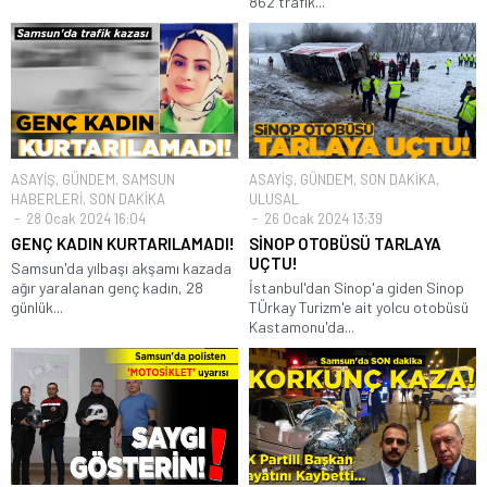
862 trafik...
ASAYİŞ
,
GÜNDEM
,
SAMSUN
ASAYİŞ
,
GÜNDEM
,
SON DAKİKA
,
HABERLERİ
,
SON DAKİKA
ULUSAL
28 Ocak 2024 16:04
26 Ocak 2024 13:39
GENÇ KADIN KURTARILAMADI!
SİNOP OTOBÜSÜ TARLAYA
UÇTU!
Samsun'da yılbaşı akşamı kazada
ağır yaralanan genç kadın, 28
İstanbul'dan Sinop'a giden Sinop
günlük...
TÜrkay Turizm'e ait yolcu otobüsü
Kastamonu'da...