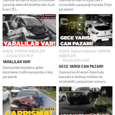
çarptığı elektrikli bisikletteki Asaf
otomobilin çarpıştığı kazada 3 kişi
Eren (13),...
yaralandı
ASAYİŞ
,
SAMSUN HABERLERİ
ASAYİŞ
,
Atakum Haberleri
,
SAMSUN
22 Eylül 2024 18:27
HABERLERİ
19 Eylül 2024 13:56
YARALILAR VAR!
GECE YARISI CAN PAZARI!
Samsun’da meydana gelen
zincirleme trafik kazasında 4 kişi
Samsun’un Atakum İlçesi'nde
yaralandı
kavşakta dolmuş minibüs ile
otomobilin çarpışması sonucu...