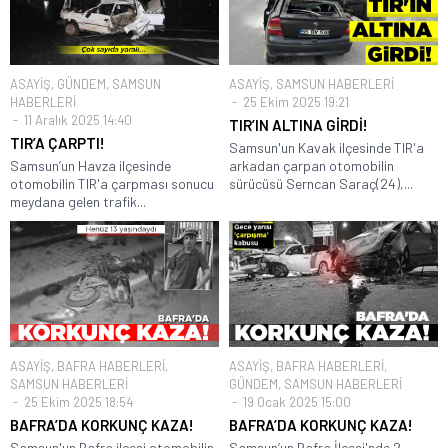
ASAYİŞ
,
GÜNDEM
,
SAMSUN
ASAYİŞ
,
SAMSUN HABERLERİ
HABERLERİ
25 Ekim 2025 19:21
11 Aralık 2025 14:40
TIR’IN ALTINA GİRDİ!
TIR’A ÇARPTI!
Samsun'un Kavak ilçesinde TIR'a
Samsun’un Havza ilçesinde
arkadan çarpan otomobilin
otomobilin TIR'a çarpması sonucu
sürücüsü Serncan Saraç(24),...
meydana gelen trafik...
ASAYİŞ
,
BAFRA HABERLERİ
,
ASAYİŞ
,
BAFRA HABERLERİ
,
SAMSUN HABERLERİ
GÜNDEM
,
SAMSUN HABERLERİ
25 Ekim 2025 18:54
19 Ocak 2025 15:00
BAFRA’DA KORKUNÇ KAZA!
BAFRA’DA KORKUNÇ KAZA!
Samsun'un Bafra ilçesi otomobilin
Samsun’un Bafra İlçesi'nde 2