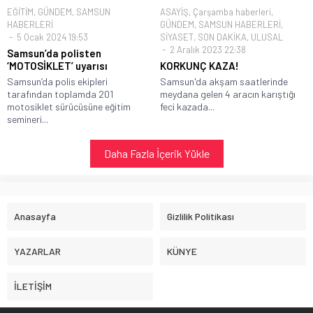
EĞİTİM
,
GÜNDEM
,
SAMSUN
ASAYİŞ
,
Çarşamba haberleri
,
HABERLERİ
GÜNDEM
,
SAMSUN HABERLERİ
,
5 Ocak 2024 19:53
SİYASET
,
SON DAKİKA
,
ULUSAL
2 Aralık 2023 22:38
Samsun’da polisten
‘MOTOSİKLET’ uyarısı
KORKUNÇ KAZA!
Samsun’da polis ekipleri
Samsun'da akşam saatlerinde
tarafından toplamda 201
meydana gelen 4 aracın karıştığı
motosiklet sürücüsüne eğitim
feci kazada...
semineri...
Daha Fazla İçerik Yükle
Anasayfa
Gizlilik Politikası
YAZARLAR
KÜNYE
İLETİŞİM