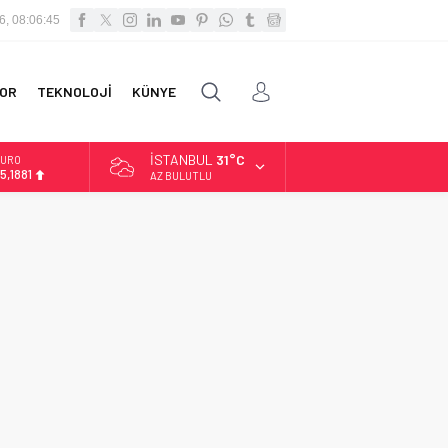
6, 08:06:45
OR
TEKNOLOJİ
KÜNYE
İSTANBUL
31°C
URO
5,1881
AZ BULUTLU
LTIN
.660,55
İST
3.779,39
OLAR
7,7111