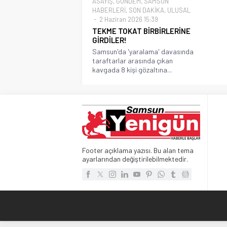
ASAYİŞ
,
GÜNDEM
,
SAMSUN
HABERLERİ
,
SON DAKİKA
,
ULUSAL
2 Haziran 2026 15:39
TEKME TOKAT BİRBİRLERİNE
GİRDİLER!
Samsun'da 'yaralama' davasında
taraftarlar arasında çıkan
kavgada 8 kişi gözaltına...
Footer açıklama yazısı. Bu alan tema
ayarlarından değiştirilebilmektedir.