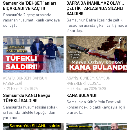
Samsun’da ‘DEHŞET’ anları
BAFRA’DA İNANILMAZ OLAY…
BIÇAKLADI VE KAÇTI!
ÇELTİK TARLASINDA SİLAHLI
SALDIRI!
Samsun'da 2 genç arasında
yaşanan husumet, kanlı kavgaya
Samsun’un Bafra ilçesinde çeltik
dönüştü
hasadı sırasında çıkan tartışmada
2 kardeş...
ASAYİŞ
,
GÜNDEM
,
SAMSUN
ASAYİŞ
,
GÜNDEM
,
SAMSUN
HABERLERİ
HABERLERİ
,
ULUSAL
21 Ekim 2025 19:24
26 Haziran 2025 18:28
Samsun’da KANLI kavga
KANA BULANDI!
TÜFEKLİ SALDIRI!
Samsun'da Kültür Yolu Festivali
Samsun'da husumetlisini sokak
konserindeki bıçaklı kavgayla ilgili
ortasında tüfekle topuğundan
olarak 1...
yaraladı