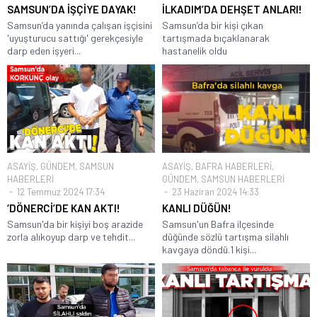
SAMSUN’DA İŞÇİYE DAYAK!
İLKADIM’DA DEHŞET ANLARI!
Samsun’da yanında çalışan işçisini
Samsun’da bir kişi çıkan
'uyuşturucu sattığı' gerekçesiyle
tartışmada bıçaklanarak
darp eden işyeri...
hastanelik oldu
ASAYİŞ
,
GÜNDEM
,
SAMSUN
ASAYİŞ
,
BAFRA HABERLERİ
,
HABERLERİ
GÜNDEM
,
SAMSUN HABERLERİ
12 Temmuz 2024 17:34
23 Haziran 2024 14:33
‘DÖNERCİ’DE KAN AKTI!
KANLI DÜĞÜN!
Samsun'da bir kişiyi boş arazide
Samsun'un Bafra ilçesinde
zorla alıkoyup darp ve tehdit...
düğünde sözlü tartışma silahlı
kavgaya döndü.1 kişi...