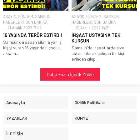
ASAYİŞ
,
GÜNDEM
,
SAMSUN
ASAYİŞ
,
GÜNDEM
,
SAMSUN
HABERLERİ
,
SON DAKİKA
HABERLERİ
,
SON DAKİKA
21 Aralık 2022 17:42
19 Aralık 2022 14:21
16 YAŞINDA TERÖR ESTİRDİ!
İNŞAAT USTASINA TEK
KURŞUN!
Samsun'da sabah silahla yanlış
kişiyi vuran 16 yaşındaki çocuk,
Samsun'da inşaatlarda sıva
akşam...
ustası olarak çalışan bir kişi
evinden çıkıp...
Daha Fazla İçerik Yükle
Anasayfa
Gizlilik Politikası
YAZARLAR
KÜNYE
İLETİŞİM