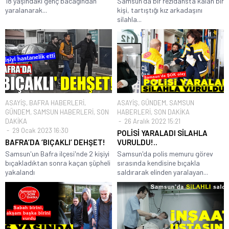
18 yaşındaki genç bacağından
Samsun'da bir rezidansta kalan bir
yaralanarak...
kişi, tartıştığı kız arkadaşını
silahla...
ASAYİŞ
,
BAFRA HABERLERİ
,
ASAYİŞ
,
GÜNDEM
,
SAMSUN
GÜNDEM
,
SAMSUN HABERLERİ
,
SON
HABERLERİ
,
SON DAKİKA
DAKİKA
26 Aralık 2022 15:21
29 Ocak 2023 16:30
POLİSİ YARALADI SİLAHLA
BAFRA’DA ‘BIÇAKLI’ DEHŞET!
VURULDU!..
Samsun'un Bafra ilçesi'nde 2 kişiyi
Samsun'da polis memuru görev
bıçakladıktan sonra kaçan şüpheli
sırasında kendisine bıçakla
yakalandı
saldırarak elinden yaralayan...