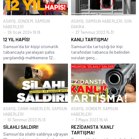
ASAYİŞ
,
GÜNDEM
,
SAMSUN
ASAYİŞ
,
SAMSUN HABERLERİ
,
SON
HABERLERİ
DAKİKA
26 Ocak 2024 19:18
27 Temmuz 2023 15:31
12 YIL HAPİS!
KANLI TARTIŞMA!
Samsun'da bir kişiyi otomatik
Samsun'da tartıştığı bir kişi
tabancayla yaralayan şahıs
tarafından tabanca ile belinden
yargılandığı mahkemece 12...
vurulan genç...
ASAYİŞ
,
CANİK HABERLERİ
,
SAMSUN
ASAYİŞ
,
GÜNDEM
,
SAMSUN
HABERLERİ
HABERLERİ
10 Temmuz 2023 15:13
3 Mayıs 2023 15:45
SİLAHLI SALDIRI!
REZİDANSTA ‘KANLI’
TARTIŞMA!
Samsun'da silahlı saldırıya uğrayan