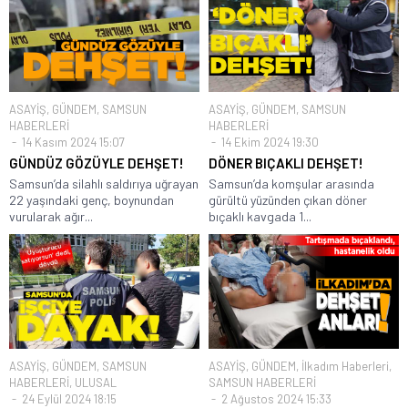
ASAYİŞ
,
GÜNDEM
,
SAMSUN
ASAYİŞ
,
GÜNDEM
,
SAMSUN
HABERLERİ
HABERLERİ
14 Kasım 2024 15:07
14 Ekim 2024 19:30
GÜNDÜZ GÖZÜYLE DEHŞET!
DÖNER BIÇAKLI DEHŞET!
Samsun’da silahlı saldırıya uğrayan
Samsun’da komşular arasında
22 yaşındaki genç, boynundan
gürültü yüzünden çıkan döner
vurularak ağır...
bıçaklı kavgada 1...
ASAYİŞ
,
GÜNDEM
,
SAMSUN
ASAYİŞ
,
GÜNDEM
,
İlkadım Haberleri
,
HABERLERİ
,
ULUSAL
SAMSUN HABERLERİ
24 Eylül 2024 18:15
2 Ağustos 2024 15:33