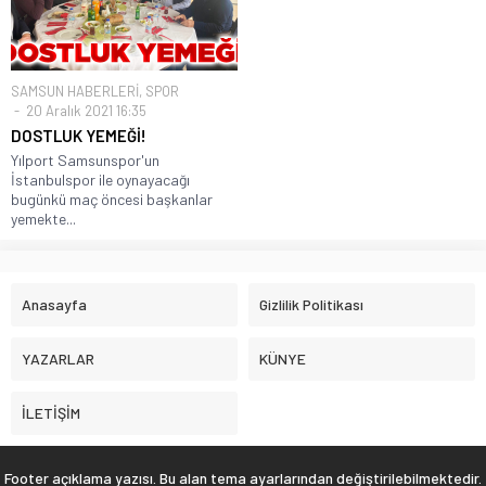
SAMSUN HABERLERİ
,
SPOR
20 Aralık 2021 16:35
DOSTLUK YEMEĞİ!
Yılport Samsunspor'un
İstanbulspor ile oynayacağı
bugünkü maç öncesi başkanlar
yemekte...
Anasayfa
Gizlilik Politikası
YAZARLAR
KÜNYE
İLETİŞİM
Footer açıklama yazısı. Bu alan tema ayarlarından değiştirilebilmektedir.