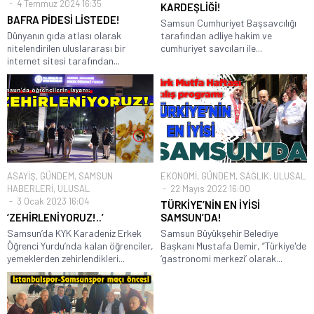
4 Temmuz 2024 16:35
KARDEŞLİĞİ!
BAFRA PİDESİ LİSTEDE!
Samsun Cumhuriyet Başsavcılığı
Dünyanın gıda atlası olarak
tarafından adliye hakim ve
nitelendirilen uluslararası bir
cumhuriyet savcıları ile...
internet sitesi tarafından...
ASAYİŞ
,
GÜNDEM
,
SAMSUN
EKONOMİ
,
GÜNDEM
,
SAĞLIK
,
ULUSAL
HABERLERİ
,
ULUSAL
22 Mayıs 2022 16:00
3 Ocak 2023 16:04
TÜRKİYE’NİN EN İYİSİ
‘ZEHİRLENİYORUZ!..’
SAMSUN’DA!
Samsun’da KYK Karadeniz Erkek
Samsun Büyükşehir Belediye
Öğrenci Yurdu’nda kalan öğrenciler,
Başkanı Mustafa Demir, “Türkiye'de
yemeklerden zehirlendikleri...
‘gastronomi merkezi’ olarak...