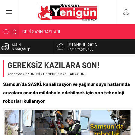
GERİ SAYIM BAŞLADI
SAMSUNSPOR’DA HEDEF 5’İNCİLİK!
İSTANBUL
29°C
ALTIN
6.660,55
‘BAFRA’YA YATIRIM YAPIN!’
HAFIF YAĞMURLU
İŞTE FINDIK FİYATI!
BİST
GEREKSİZ KAZILARA SON!
13.779,39
YÖNETİCİ SEÇERKEN YAPILAN EN BÜYÜK HATALAR
Anasayfa
»
EKONOMİ
»
GEREKSİZ KAZILARA SON!
DOLAR
47,7111
Samsun’da SASKİ, kanalizasyon ve yağmur suyu hatlarında
EURO
arızalara anında müdahale edebilmek için son teknoloji
55,1881
robotları kullanıyor