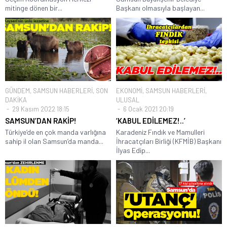
mitinge dönen bir...
Başkanı olmasıyla başlayan...
GÜNDEM
,
SAMSUN HABERLERİ
,
SON
EKONOMİ
,
SAMSUN HABERLERİ
,
DAKİKA
ULUSAL
29 Kasım 2022 18:15
6 Ocak 2021 20:19
SAMSUN’DAN RAKİP!
‘KABUL EDİLEMEZ!..’
Türkiye’de en çok manda varlığına
Karadeniz Fındık ve Mamulleri
sahip il olan Samsun’da manda...
İhracatçıları Birliği (KFMİB) Başkanı
İlyas Edip...