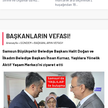
Sırımlı ve Olgunlar'da kız...
muhtarlık ara seçiminde Z
kuşağından 18...
BAŞKANLARIN VEFASI!
Anasayfa
»
GÜNDEM
»
BAŞKANLARIN VEFASI!
Samsun Büyükşehir Belediye Başkanı Halit Doğan ve
İlkadım Belediye Başkanı İhsan Kurnaz, Yaşlılara Yönelik
Aktif Yaşam Merkezi’ni ziyaret etti