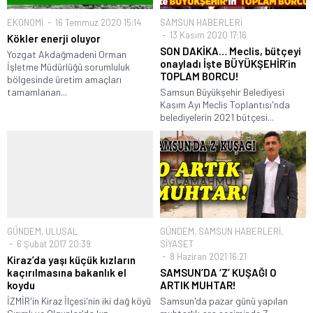
EKONOMİ
16 Temmuz 2020 15:14
SAMSUN HABERLERİ
13 Kasım 2020 17:16
Kökler enerji oluyor
SON DAKİKA… Meclis, bütçeyi
Yozgat Akdağmadeni Orman
onayladı İşte BÜYÜKŞEHİR’in
İşletme Müdürlüğü sorumluluk
TOPLAM BORCU!
bölgesinde üretim amaçları
tamamlanan...
Samsun Büyükşehir Belediyesi
Kasım Ayı Meclis Toplantısı'nda
belediyelerin 2021 bütçesi...
GÜNDEM
,
ULUSAL
GÜNDEM
,
SAMSUN HABERLERİ
,
6 Şubat 2017 20:39
SİYASET
8 Haziran 2021 16:21
Kiraz’da yaşı küçük kızların
kaçırılmasına bakanlık el
SAMSUN’DA ‘Z’ KUŞAĞI O
koydu
ARTIK MUHTAR!
İZMİR'in Kiraz İlçesi'nin iki dağ köyü
Samsun'da pazar günü yapılan