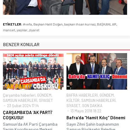
ETİKETLER:
#vefa
,
Başkan Halit Doğan
,
başkan ihsan kurnaz
,
BAŞKANLAR
,
manset
,
yaşlılar
,
ziyaret
BENZER KONULAR
Çarşamba haberleri
,
GÜNDEM
,
BAFRA HABERLERİ
,
GÜNDEM
,
SAMSUN HABERLERİ
,
SİYASET
KÜLTÜR
,
SAMSUN HABERLERİ
,
23 Şubat 2024 17:14
SİYASET
,
SON DAKİKA
13 Mayıs 2018 18:22
ÇARŞAMBA’DA ‘AK PARTİ’
COŞKUSU!
Bafra’da “Hamit Kılıç” Dönemi
Samsun'da AK Parti Çarşamba
Sayın Zihni Şahin başkanımızın
Seçim Koordinasyon Merkezi
Samsun Büyükşehir Belediye