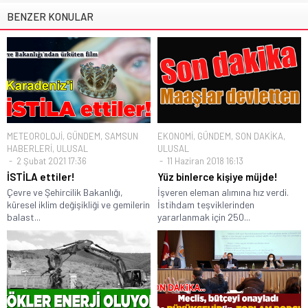
BENZER KONULAR
METEOROLOJİ
,
GÜNDEM
,
SAMSUN
EKONOMİ
,
GÜNDEM
,
SON DAKİKA
,
HABERLERİ
,
ULUSAL
ULUSAL
2 Şubat 2021 17:36
11 Haziran 2018 16:13
İSTİLA ettiler!
Yüz binlerce kişiye müjde!
Çevre ve Şehircilik Bakanlığı,
İşveren eleman alımına hız verdi.
küresel iklim değişikliği ve gemilerin
İstihdam teşviklerinden
balast...
yararlanmak için 250...