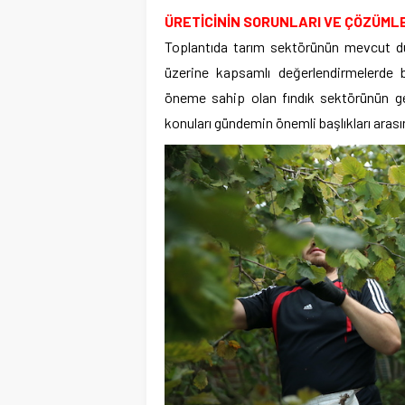
ÜRETİCİNİN SORUNLARI VE ÇÖZÜML
Toplantıda tarım sektörünün mevcut dur
üzerine kapsamlı değerlendirmelerde b
öneme sahip olan fındık sektörünün gel
konuları gündemin önemli başlıkları arasın