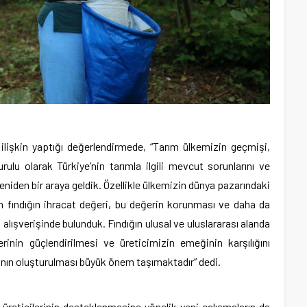
lişkin yaptığı değerlendirmede, “Tarım ülkemizin geçmişi,
lu olarak Türkiye’nin tarımla ilgili mevcut sorunlarını ve
niden bir araya geldik. Özellikle ülkemizin dünya pazarındaki
an fındığın ihracat değeri, bu değerin korunması ve daha da
lışverişinde bulunduk. Fındığın ulusal ve uluslararası alanda
rinin güçlendirilmesi ve üreticimizin emeğinin karşılığını
ısının oluşturulması büyük önem taşımaktadır” dedi.
 üreticilerinin desteklenmesine yönelik yeni çalışmaların da