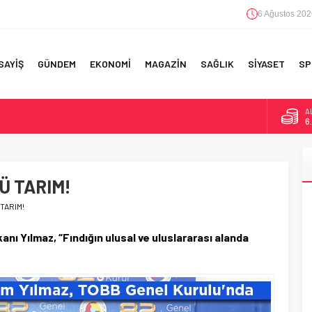
6 Ağustos 202
SAYİŞ
GÜNDEM
EKONOMİ
MAGAZİN
SAĞLIK
SİYASET
SP
A
6
B
1
RI!
Ü TARIM!
D
4
TARIM!
E
5
ı Yılmaz, “Fındığın ulusal ve uluslararası alanda