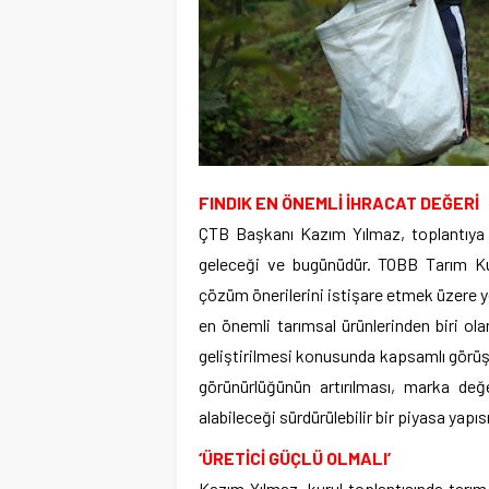
FINDIK EN ÖNEMLİ İHRACAT DEĞERİ
ÇTB Başkanı Kazım Yılmaz, toplantıya i
geleceği ve bugünüdür. TOBB Tarım Kuru
çözüm önerilerini istişare etmek üzere ye
en önemli tarımsal ürünlerinden biri ol
geliştirilmesi konusunda kapsamlı görüş a
görünürlüğünün artırılması, marka değe
alabileceği sürdürülebilir bir piyasa yap
‘ÜRETİCİ GÜÇLÜ OLMALI’
Kazım Yılmaz, kurul toplantısında tarım