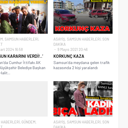
EM
,
SAMSUN HABERLERİ
,
ASAYİŞ
,
SAMSUN HABERLERİ
,
SON
ET
DAKİKA
art 2024 16:58
9 Mayıs 2021 20:46
UN KARARINI VERDİ!..’
KORKUNÇ KAZA
'da Cumhur İttifakı AK
Samsun'da meydana gelen trafik
Büyükşehir Belediye Başkan
kazasında 2 kişi yaralandı
alit...
 HABERLERİ
,
GÜNDEM
,
ASAYİŞ
,
SAMSUN HABERLERİ
,
SON
ET
DAKİKA