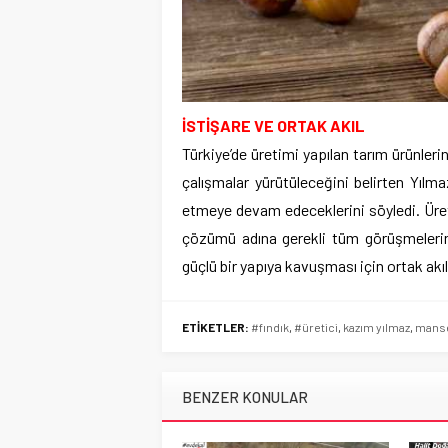
İSTİŞARE VE ORTAK AKIL
Türkiye’de üretimi yapılan tarım ürünler
çalışmalar yürütüleceğini belirten Yılma
etmeye devam edeceklerini söyledi. Üretic
çözümü adına gerekli tüm görüşmelerin
güçlü bir yapıya kavuşması için ortak akı
ETİKETLER:
#fındık
,
#üretici
,
kazım yılmaz
,
mans
BENZER KONULAR