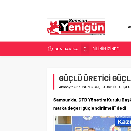
A
SON DAKİKA
BİLİMİN İZİNDE!
TIR’A ‘ZEHİR’ BASKINI!
FECİ SON!
UÇURUMDA CAN PAZA
GÜÇLÜ ÜRETİCİ GÜÇL
SAMSUN YANACAK!
Anasayfa
»
EKONOMİ
»
GÜÇLÜ ÜRETİCİ GÜÇLÜ 
Samsun’da, ÇTB Yönetim Kurulu Başkan
marka değeri güçlendirilmeli” dedi