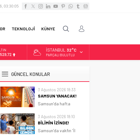
6, 03:30:07
OR
TEKNOLOJİ
KÜNYE
İSTANBUL
32°C
LTIN
.529,72
PARÇALI BULUTLU
İST
3.703,13
GÜNCEL KONULAR
OLAR
7,5844
3 Ağustos 2026 18:33
SAMSUN YANACAK!
URO
5,1152
Samsun'da hafta
boyunca güneşli ve sıcak
hava etkili olacak.
3 Ağustos 2026 18:10
Sıcaklık 31 dereceye
BİLİMİN İZİNDE!
kadar çıkacak
Samsun'da vakfın 'İl
Koordinatörlüğü'nce