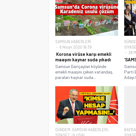
SAMSUN HABERLERİ
GÜND
6 Nisan 2020 16:39
SİYAS
28 M
Korona virüse karşı emekli
maaşını kaynar suda yıkadı
‘SAMS
Samsun Dariçaylan köyünde
Samsun
emekli maaşını çeken vatandaş,
Parti 
paraları kaynar suda...
Adayı H
GÜNDEM
,
SAMSUN HABERLERİ
,
BAFRA
SİYASET
,
ULUSAL
SİYAS