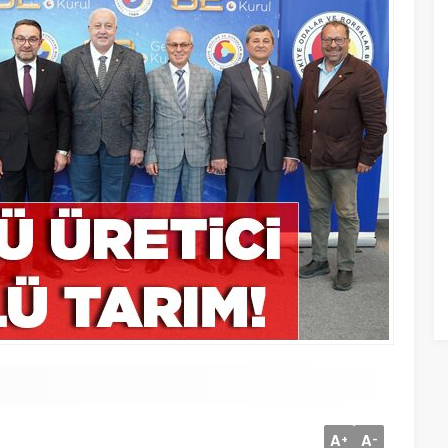
A
A
+
-