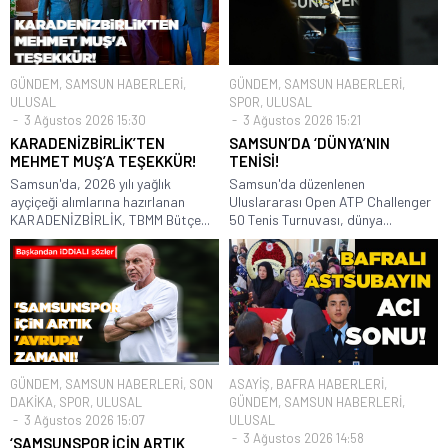
GÜNDEM
,
SAMSUN HABERLERİ
,
GÜNDEM
,
SAMSUN HABERLERİ
,
ULUSAL
SPOR
,
ULUSAL
3 Ağustos 2026 15:30
3 Ağustos 2026 15:21
KARADENİZBİRLİK’TEN
SAMSUN’DA ‘DÜNYA’NIN
MEHMET MUŞ’A TEŞEKKÜR!
TENİSİ!
Samsun'da, 2026 yılı yağlık
Samsun'da düzenlenen
ayçiçeği alımlarına hazırlanan
Uluslararası Open ATP Challenger
KARADENİZBİRLİK, TBMM Bütçe...
50 Tenis Turnuvası, dünya...
GÜNDEM
,
SAMSUN HABERLERİ
,
SON
ASAYİŞ
,
BAFRA HABERLERİ
,
DAKİKA
,
SPOR
,
ULUSAL
GÜNDEM
,
SAMSUN HABERLERİ
,
3 Ağustos 2026 15:07
ULUSAL
3 Ağustos 2026 14:58
‘SAMSUNSPOR İÇİN ARTIK