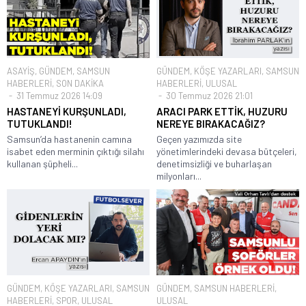
ASAYİŞ
,
GÜNDEM
,
SAMSUN
GÜNDEM
,
KÖŞE YAZARLARI
,
SAMSUN
HABERLERİ
,
SON DAKİKA
HABERLERİ
,
ULUSAL
31 Temmuz 2026 14:09
30 Temmuz 2026 21:01
HASTANEYİ KURŞUNLADI,
ARACI PARK ETTİK, HUZURU
TUTUKLANDI!
NEREYE BIRAKACAĞIZ?
Samsun’da hastanenin camına
Geçen yazımızda site
isabet eden merminin çıktığı silahı
yönetimlerindeki devasa bütçeleri,
kullanan şüpheli...
denetimsizliği ve buharlaşan
milyonları...
GÜNDEM
,
KÖŞE YAZARLARI
,
SAMSUN
GÜNDEM
,
SAMSUN HABERLERİ
,
HABERLERİ
,
SPOR
,
ULUSAL
ULUSAL