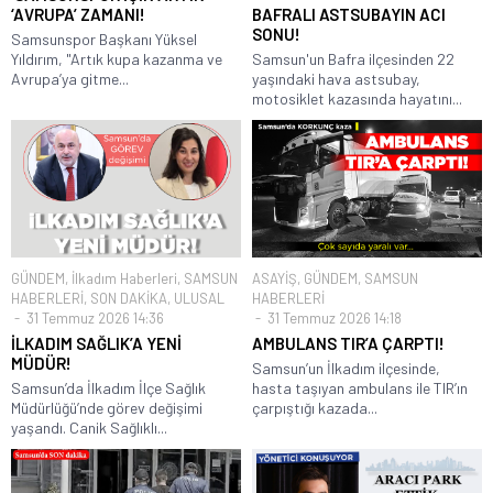
‘AVRUPA’ ZAMANI!
BAFRALI ASTSUBAYIN ACI
SONU!
Samsunspor Başkanı Yüksel
Yıldırım, "Artık kupa kazanma ve
Samsun'un Bafra ilçesinden 22
Avrupa’ya gitme...
yaşındaki hava astsubay,
motosiklet kazasında hayatını...
GÜNDEM
,
İlkadım Haberleri
,
SAMSUN
ASAYİŞ
,
GÜNDEM
,
SAMSUN
HABERLERİ
,
SON DAKİKA
,
ULUSAL
HABERLERİ
31 Temmuz 2026 14:36
31 Temmuz 2026 14:18
İLKADIM SAĞLIK’A YENİ
AMBULANS TIR’A ÇARPTI!
MÜDÜR!
Samsun’un İlkadım ilçesinde,
Samsun’da İlkadım İlçe Sağlık
hasta taşıyan ambulans ile TIR’ın
Müdürlüğü’nde görev değişimi
çarpıştığı kazada...
yaşandı. Canik Sağlıklı...