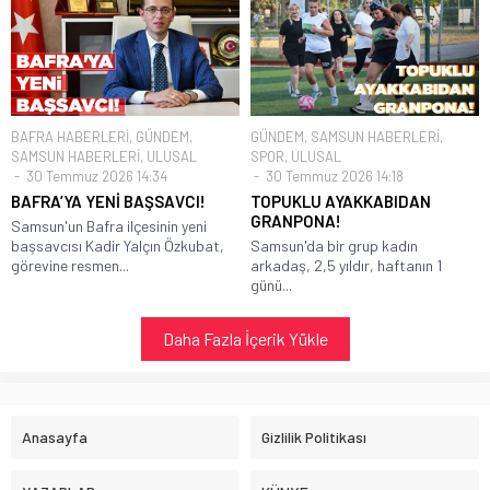
BAFRA HABERLERİ
,
GÜNDEM
,
GÜNDEM
,
SAMSUN HABERLERİ
,
SAMSUN HABERLERİ
,
ULUSAL
SPOR
,
ULUSAL
30 Temmuz 2026 14:34
30 Temmuz 2026 14:18
BAFRA’YA YENİ BAŞSAVCI!
TOPUKLU AYAKKABIDAN
GRANPONA!
Samsun'un Bafra ilçesinin yeni
başsavcısı Kadir Yalçın Özkubat,
Samsun'da bir grup kadın
görevine resmen...
arkadaş, 2,5 yıldır, haftanın 1
günü...
Daha Fazla İçerik Yükle
Anasayfa
Gizlilik Politikası