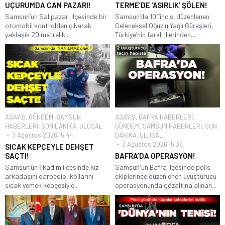
UÇURUMDA CAN PAZARI!
TERME’DE ‘ASIRLIK’ ŞÖLEN!
Samsun’un Salıpazarı ilçesinde bir
Samsun’da 101’incisi düzenlenen
otomobil kontrolden çıkarak
Geleneksel Oğuzlu Yağlı Güreşleri,
yaklaşık 20 metrelik...
Türkiye’nin farklı illerinden...
ASAYİŞ
,
GÜNDEM
,
SAMSUN
ASAYİŞ
,
BAFRA HABERLERİ
,
HABERLERİ
,
SON DAKİKA
,
ULUSAL
GÜNDEM
,
SAMSUN HABERLERİ
,
SON
3 Ağustos 2026 15:44
DAKİKA
,
ULUSAL
3 Ağustos 2026 15:36
SICAK KEPÇEYLE DEHŞET
SAÇTI!
BAFRA’DA OPERASYON!
Samsun’un İlkadım ilçesinde kız
Samsun'un Bafra ilçesinde polis
arkadaşını darbedip, kollarını
ekiplerince düzenlenen uyuşturucu
sıcak yemek kepçesiyle...
operasyonunda gözaltına alınan...