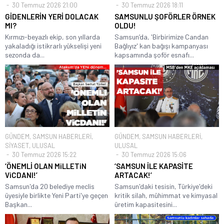
30 Temmuz 2026 21:00
30 Temmuz 2026 18:11
GİDENLERİN YERİ DOLACAK
SAMSUNLU ŞOFÖRLER ÖRNEK
MI?
OLDU!
Kırmızı-beyazlı ekip, son yıllarda
Samsun’da, 'Birbirimize Candan
yakaladığı istikrarlı yükselişi yeni
Bağlıyız' kan bağışı kampanyası
sezonda da...
kapsamında şoför esnafı...
GÜNDEM
,
SAMSUN HABERLERİ
,
GÜNDEM
,
SAMSUN HABERLERİ
,
SİYASET
,
ULUSAL
ULUSAL
30 Temmuz 2026 15:22
30 Temmuz 2026 15:06
‘ÖNEMLİ OLAN MiLLETiN
‘SAMSUN İLE KAPASİTE
ViCDANI!’
ARTACAK!’
Samsun'da 20 belediye meclis
Samsun'daki tesisin, Türkiye'deki
üyesiyle birlikte Yeni Parti'ye geçen
kritik silah, mühimmat ve kimyasal
Başkan...
üretim kapasitesini...