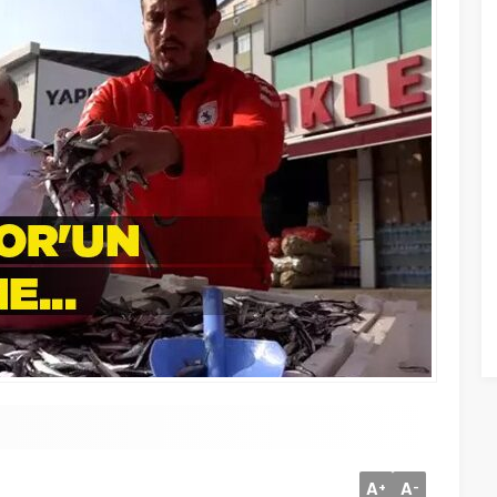
A
A
+
-