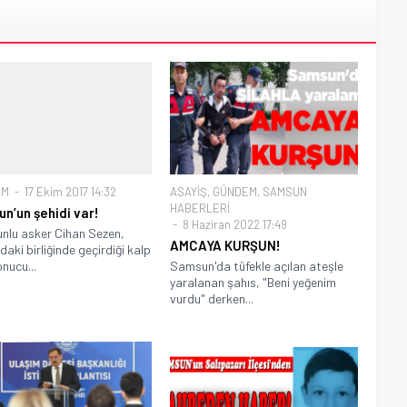
EM
17 Ekim 2017 14:32
ASAYİŞ
,
GÜNDEM
,
SAMSUN
HABERLERİ
n’un şehidi var!
8 Haziran 2022 17:49
lu asker Cihan Sezen,
AMCAYA KURŞUN!
daki birliğinde geçirdiği kalp
onucu...
Samsun'da tüfekle açılan ateşle
yaralanan şahıs, "Beni yeğenim
vurdu" derken...