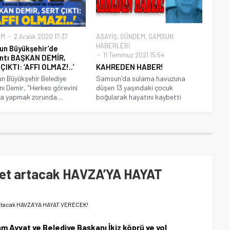
EM
2 Aralık 2020 17:37
ASAYİŞ
,
GÜNDEM
,
SAMSUN
HABERLERİ
n Büyükşehir’de
11 Temmuz 2021 15:54
ntı BAŞKAN DEMİR,
ÇIKTI: ‘AFFI OLMAZ!..’
KAHREDEN HABER!
 Büyükşehir Belediye
Samsun'da sulama havuzuna
ı Demir, "Herkes görevini
düşen 13 yaşındaki çocuk
yla yapmak zorunda....
boğularak hayatını kaybetti
aret artacak HAVZA’YA HAYAT
 artacak HAVZA’YA HAYAT VERECEK!
Ayvat ve Belediye Başkanı İkiz köprü ve yol