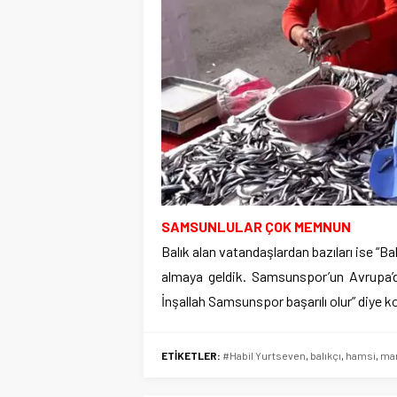
SAMSUNLULAR ÇOK MEMNUN
Balık alan vatandaşlardan bazıları ise “Ba
almaya geldik. Samsunspor’un Avrupa’d
İnşallah Samsunspor başarılı olur” diye k
ETİKETLER:
#Habil Yurtseven
,
balıkçı
,
hamsi
,
ma