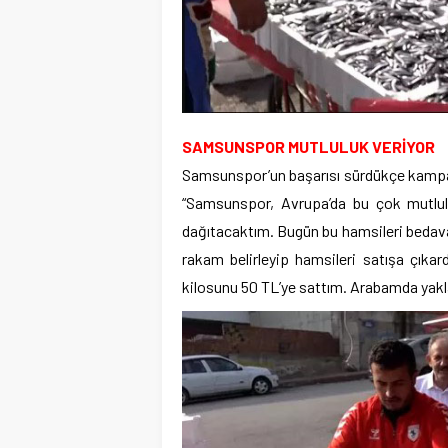
SAMSUNSPOR MUTLULUK VERİYOR
Samsunspor’un başarısı sürdükçe kampany
“Samsunspor, Avrupa’da bu çok mutlulu
dağıtacaktım. Bugün bu hamsileri bedava
rakam belirleyip hamsileri satışa çık
kilosunu 50 TL’ye sattım. Arabamda yaklaşı