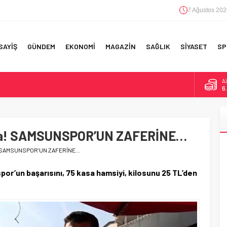
7 Ağustos 202
SAYİŞ
GÜNDEM
EKONOMİ
MAGAZİN
SAĞLIK
SİYASET
SP
A
6
F 5’İNCİLİK!
B
1
IN!’
lira! SAMSUNSPOR’UN ZAFERİNE…
D
4
 YAPILAN EN BÜYÜK HATALAR
ra! SAMSUNSPOR’UN ZAFERİNE…
E
5
por’un başarısını, 75 kasa hamsiyi, kilosunu 25 TL’den