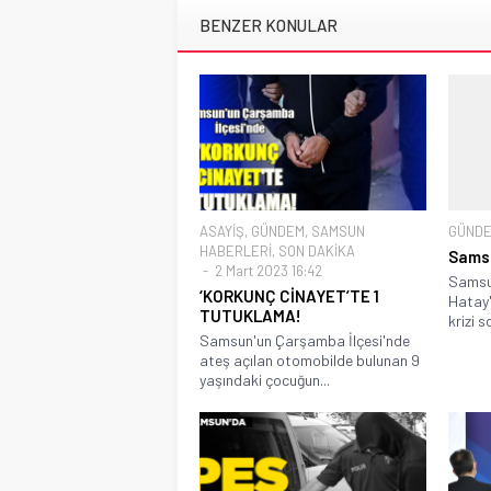
BENZER KONULAR
ASAYİŞ
,
GÜNDEM
,
SAMSUN
GÜND
HABERLERİ
,
SON DAKİKA
Samsu
2 Mart 2023 16:42
Samsun
‘KORKUNÇ CİNAYET’TE 1
Hatay'
TUTUKLAMA!
krizi s
Samsun'un Çarşamba İlçesi'nde
ateş açılan otomobilde bulunan 9
yaşındaki çocuğun...