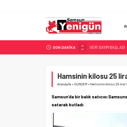
A
SON DAKİKA
GERİ SAYIM BAŞLADI
SAMSUNSPOR’DA HEDE
‘BAFRA’YA YATIRIM YAP
İŞTE FINDIK FİYATI!
Hamsinin kilosu 25 
YÖNETİCİ SEÇERKEN
Anasayfa
»
GÜNDEM
»
Hamsinin kilosu 25 li
Samsun’da bir balık satıcısı Samsuns
satarak kutladı