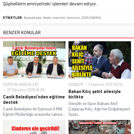
Şüphelilerin emniyetteki işlemleri devam ediyor.
ETİKETLER:
#yasak aşk
,
ifade
,
manset
,
samsun
,
SON DAKİKA
BENZER KONULAR
SAMSUN HABERLERİ
GÜNDEM
2 Haziran 2017 00:10
27 Ağustos 2019 18:06
Bakan Kılıç şehit ailesiyle
Canik Belediyesi’nden eğitime
birlikte
destek
Gençlik ve Spor Bakanı Akif
Canik Belediyesi ile Samsun İl Milli
Çağatay Kılıç, Ağrı'nın Doğubeyazıt
Eğitim Müdürlüğü arasında tahsis...
İlçesi...