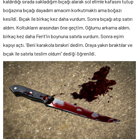
kaldırdığı sırada sakladığım bıçağı alarak sol elimle kafasını tutup
boğazına bıçağı dayadım amacım korkutmaktı ama boğazı
kesildi. Bıçak ile birkaç kez daha vurdum. Sonra bıçağı atıp satırı
aldım. Koltukların arasından öne geçtim. Oğlumu arkama aldım,
birkaç kez daha Ferit’in boynuna satırla vurdum. Sonra eşim
kapıyı açtı. ‘Beni karakola bırakın’ dedim. Oraya yakın bıraktılar ve
bıçak ile satırla teslim oldum” dediği öğrenildi.