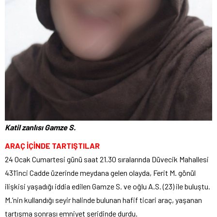
Katil zanlısı Gamze S.
ARAÇ İÇİNDE TARTIŞTILAR
24 Ocak Cumartesi günü saat 21.30 sıralarında Düvecik Mahallesi
431’inci Cadde üzerinde meydana gelen olayda, Ferit M. gönül
ilişkisi yaşadığı iddia edilen Gamze S. ve oğlu A.S. (23) ile buluştu.
M.’nin kullandığı seyir halinde bulunan hafif ticari araç, yaşanan
tartışma sonrası emniyet şeridinde durdu.