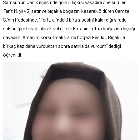
Samsun’un Canik ilçesinde gönül ilişkisi yaşadığı öne sürülen
Ferit M.’yi(45) satır ve bıçakla boğazını keserek öldüren Gamze
S.’nin ifadesinde, “Ferit, elindeki bira şişesini kaldırdığı sırada
sakladığım bıçağı alarak sol elimle kafasını tutup boğazına bıçağı
dayadım. Amacım korkutmaktı ama boğazı kesildi. Bıçak ile
birkaç kez daha vurduktan sonra satırla da vurdum” dediği
öğrenildi.