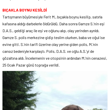
BIÇAKLA BOYNU KESİLDİ
Tartışmanın büyümesiyle Ferit M., bıçakla boynu kesilip, satırla
kafasına aldığı darbelerle öldürüldü. Daha sonra Gamze S.’nin eşi
D.A.S., geldiği araç ile eşi ve oğlunu alıp, olay yerinden ayrıldı.
Gamze S. polis merkezine gidip teslim olurken, baba ve oğul ise
evine gitti. S.’nin tarifi üzerine olay yerine giden polis, M.’nin
cansız bedeniyle karşılaştı. Polis, D.A.S. ve oğlu A.S.’yi de
gözaltına aldı. İncelemenin ve otopsinin ardından M.’nin cenazesi,
25 Ocak Pazar günü toprağa verildi.