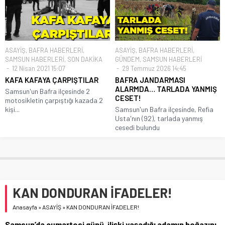
ASAYİŞ
,
BAFRA HABERLERİ
,
ASAYİŞ
,
BAFRA HABERLERİ
,
SAMSUN HABERLERİ
,
SON DAKİKA
GÜNDEM
,
SAMSUN HABERLERİ
12 Nisan 2021 15:07
29 Temmuz 2026 14:45
KAFA KAFAYA ÇARPIŞTILAR
BAFRA JANDARMASI
ALARMDA… TARLADA YANMIŞ
Samsun'un Bafra ilçesinde 2
CESET!
motosikletin çarpıştığı kazada 2
kişi...
Samsun'un Bafra ilçesinde, Refia
Usta'nın (92), tarlada yanmış
cesedi bulundu
KAN DONDURAN İFADELER!
Anasayfa
»
ASAYİŞ
»
KAN DONDURAN İFADELER!
Samsun’da cumartesi günü, ilişki yaşadığı adamın boğazını