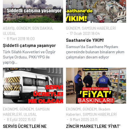
ASAYİŞ
,
GÜNDEM
,
SON DAKİKA
,
GÜNDEM
,
SAMSUN HABERLERİ
ULUSAL
17 Ocak 2021 18:04
8 Mart 2018 16:00
Saathane’de YIKIM!
Şiddetli çatışma yaşanıyor
Samsun'da Saathane Meydanı
Türk Silahlı Kuvvetleri ve Özgür
çevresinde bulunan binaların yıkım
Suriye Ordusu, PKK/YPG ile
çalışmaları devam ediyor
yaptığı...
EKONOMİ
,
GÜNDEM
,
SAMSUN
EKONOMİ
,
GÜNDEM
,
İlkadım
HABERLERİ
,
ULUSAL
Haberleri
,
SAMSUN HABERLERİ
8 Eylül 2022 15:53
9 Mart 2025 23:11
SERVİS ÜCRETLERİ NE
ZİNCİR MARKETLERE ‘FİYAT’