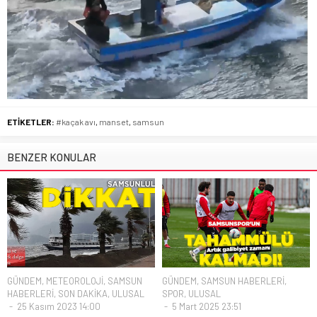
ETİKETLER:
#kaçak avı
,
manset
,
samsun
BENZER KONULAR
GÜNDEM
,
METEOROLOJİ
,
SAMSUN
GÜNDEM
,
SAMSUN HABERLERİ
,
HABERLERİ
,
SON DAKİKA
,
ULUSAL
SPOR
,
ULUSAL
25 Kasım 2023 14:00
5 Mart 2025 23:51