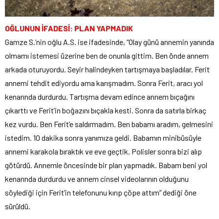
OĞLUNUN İFADESİ: PLAN YAPMADIK
Gamze S.’nin oğlu A.S. ise ifadesinde, “Olay günü annemin yanında
olmamı istemesi üzerine ben de onunla gittim. Ben önde annem
arkada oturuyordu. Seyir halindeyken tartışmaya başladılar. Ferit
annemi tehdit ediyordu ama karışmadım. Sonra Ferit, aracı yol
kenarında durdurdu. Tartışma devam edince annem bıçağını
çıkarttı ve Ferit’in boğazını bıçakla kesti. Sonra da satırla birkaç
kez vurdu. Ben Ferit’e saldırmadım. Ben babamı aradım, gelmesini
istedim. 10 dakika sonra yanımıza geldi. Babamın minibüsüyle
annemi karakola bıraktık ve eve geçtik. Polisler sonra bizi alıp
götürdü. Annemle öncesinde bir plan yapmadık. Babam beni yol
kenarında durdurdu ve annem cinsel videolarının olduğunu
söylediği için Ferit’in telefonunu kırıp çöpe attım” dediği öne
sürüldü.