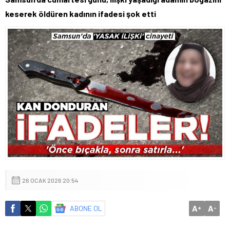
keserek öldüren kadının ifadesi şok etti
26 OCAK 2026 20:54
A
A
ABONE OL
+
-