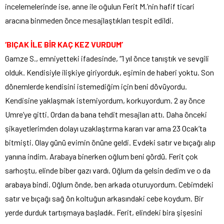
incelemelerinde ise, anne ile oğulun Ferit M.’nin hafif ticari
aracına binmeden önce mesajlaştıkları tespit edildi.
‘BIÇAK İLE BİR KAÇ KEZ VURDUM’
Gamze S., emniyetteki ifadesinde, “1 yıl önce tanıştık ve sevgili
olduk. Kendisiyle ilişkiye giriyorduk, eşimin de haberi yoktu. Son
dönemlerde kendisini istemediğim için beni dövüyordu.
Kendisine yaklaşmak istemiyordum, korkuyordum. 2 ay önce
Umre’ye gitti. Ordan da bana tehdit mesajları attı. Daha önceki
şikayetlerimden dolayı uzaklaştırma kararı var ama 23 Ocak’ta
bitmişti. Olay günü evimin önüne geldi. Evdeki satır ve bıçağı alıp
yanına indim. Arabaya binerken oğlum beni gördü. Ferit çok
sarhoştu, elinde biber gazı vardı. Oğlum da gelsin dedim ve o da
arabaya bindi. Oğlum önde, ben arkada oturuyordum. Cebimdeki
satır ve bıçağı sağ ön koltuğun arkasındaki cebe koydum. Bir
yerde durduk tartışmaya başladık. Ferit, elindeki bira şişesini