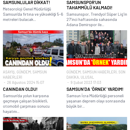
SAMSUNLULAR DİKKAT!
SAMSUNSPOR’UN
TAHAMMÜLÜ KALMADI!
Meteoroloji Genel Müdürlüğü
Samsun’da fırtına ve yüksekliği 5-6
Samsunspor, Trendyol Süper Lig'in
metreleri bulacak...
27'inci haftasında sahasında
Adana Demirspor ile...
ASAYİŞ
,
GÜNDEM
,
SAMSUN
GÜNDEM
,
SAMSUN HABERLERİ
,
SON
HABERLERİ
DAKİKA
,
ULUSAL
26 Ağustos 2024 15:07
9 Şubat 2023 17:03
CANINDAN OLDU!
SAMSUN’DA ‘ÖRNEK’ YARDIM!
Samsun’da yolun karşısına
Samsun İcra Müdürlüğü personeli
geçmeye çalışan bisikletli,
yaşanan deprem olayı sonrasında
otomobil çarpması sonucu
büyük bir...
hayatını...