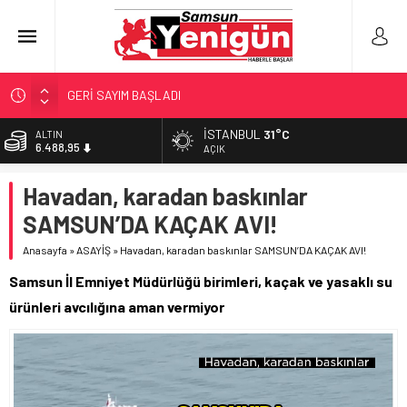
GERİ SAYIM BAŞLADI
SAMSUNSPOR’DA HEDEF 5’İNCİLİK!
İSTANBUL
31°C
ALTIN
6.488,95
‘BAFRA’YA YATIRIM YAPIN!’
AÇIK
İŞTE FINDIK FİYATI!
BİST
Havadan, karadan baskınlar
13.798,82
YÖNETİCİ SEÇERKEN YAPILAN EN BÜYÜK HATALAR
SAMSUN’DA KAÇAK AVI!
DOLAR
47,5939
Anasayfa
»
ASAYİŞ
»
Havadan, karadan baskınlar SAMSUN’DA KAÇAK AVI!
EURO
Samsun İl Emniyet Müdürlüğü birimleri, kaçak ve yasaklı su
54,9646
ürünleri avcılığına aman vermiyor