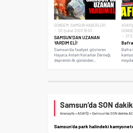
GÜNDEM
,
SAMSUN HABERLERİ
ASAYİ
20 Şubat 2023 18:53
GÜND
27 Ey
SAMSUN’DAN UZANAN
YARDIM ELİ!
Bafra
Samsun'da faaliyet gösteren
Bafra 
Hayata Anlam Katanlar Derneği,
kamyo
depremin ilk gününden...
meydan
Samsun’da SON dakik
Anasayfa
»
ASAYİŞ
»
Samsun’da SON dakika AC
Samsun’da park halindeki kamyonete