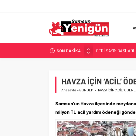
A
SON DAKİKA
GERİ SAYIM BAŞLADI
SAMSUNSPOR’DA HEDE
‘BAFRA’YA YATIRIM YAP
İŞTE FINDIK FİYATI!
HAVZA İÇİN ‘ACİL’ Ö
YÖNETİCİ SEÇERKEN
Anasayfa
»
GÜNDEM
»
HAVZA İÇİN ‘ACİL’ ÖDENE
Samsun’un Havza ilçesinde meydana g
milyon TL acil yardım ödeneği gönder