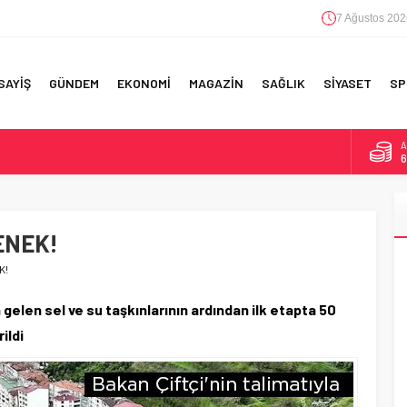
7 Ağustos 202
SAYİŞ
GÜNDEM
EKONOMİ
MAGAZİN
SAĞLIK
SİYASET
SP
A
6
F 5’İNCİLİK!
B
1
IN!’
DENEK!
D
4
 YAPILAN EN BÜYÜK HATALAR
K!
E
5
elen sel ve su taşkınlarının ardından ilk etapta 50
ildi