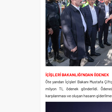
İÇİŞLERİ BAKANLIĞI’NDAN ÖDENEK
Öte yandan İçişleri Bakanı Mustafa Çift
milyon TL ödenek gönderildi. Ödeneğin
karşılanması ve oluşan hasarın giderilmesi