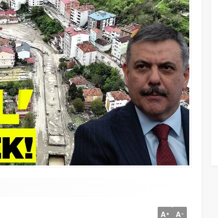
A
A
+
-