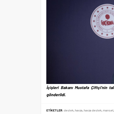
İçişleri Bakanı Mustafa Çiftçi’nin t
gönderildi.
ETİKETLER:
destek
,
havza
,
havza destek
,
manset