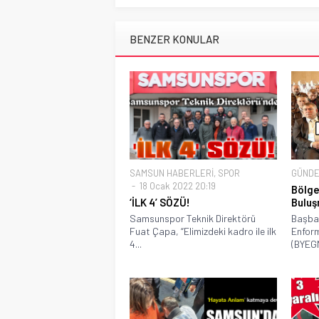
BENZER KONULAR
SAMSUN HABERLERİ
,
SPOR
GÜND
18 Ocak 2022 20:19
Bölge
‘İLK 4’ SÖZÜ!
Buluş
Samsunspor Teknik Direktörü
Başbak
Fuat Çapa, “Elimizdeki kadro ile ilk
Enfor
4...
(BYEGM