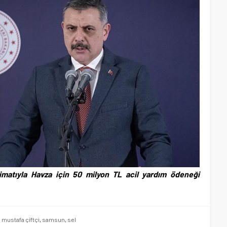
alimatıyla Havza için 50 milyon TL acil yardım ödeneği
,
mustafa çiftçi
,
samsun
,
sel