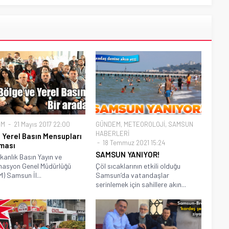
EM
21 Mayıs 2017 22:00
GÜNDEM
,
METEOROLOJİ
,
SAMSUN
HABERLERİ
 Yerel Basın Mensupları
18 Temmuz 2021 15:24
ması
SAMSUN YANIYOR!
anlık Basın Yayın ve
masyon Genel Müdürlüğü
Çöl sıcaklarının etkili olduğu
) Samsun İl...
Samsun’da vatandaşlar
serinlemek için sahillere akın...