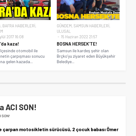
Ş
,
BAFRA HABERLERİ
,
GÜNDEM
,
SAMSUN HABERLERİ
,
EM
ULUSAL
lül 2017 16:08
15 Haziran 2022 21:57
’da kaza!
BOSNA HERSEK’TE!
ilçesinde otomobil ile
Samsun ile kardeş şehir olan
netin çarpışması sonucu
Brçko’yu ziyaret eden Büyükşehir
a gelen kazada...
Belediye...
a ACI SON!
I SON!
 çarpan motosikletin sürücüsü, 2 çocuk babası Ömer