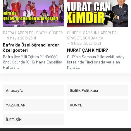
BAFRA HABERLERİ
,
EĞİTİM
,
GÜNDEM
GÜNDEM
,
SAMSUN HABERLERİ
,
9 Mayıs 2018 23:11
SİYASET
,
SON DAKİKA
9 Nisan 2023 13:21
Bafra’da Özel öğrencilerden
özel gösteri
MURAT ÇAN KİMDİR?
Bafra İlçe Milli Eğitim Müdürlüğü
CHP'nin Samsun Milletvekili aday
öncülüğünde 10-16 Mayıs Engelliler
listesinde 1'inci sırada yer alan
Haftası...
Murat...
Anasayfa
Gizlilik Politikası
YAZARLAR
KÜNYE
İLETİŞİM