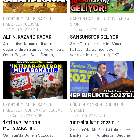
EKONOMİ
,
GÜNDEM
,
SAMSUN
SAMSUN HABERLERİ
,
SON DAKİKA
,
HABERLERİ
,
ULUSAL
SPOR
14 Mart 2021 16:40
12 Aralık 2021 21:58
ALTIN, KAZANDIRACAK
SAMSUNSPOR GELİYOR!
Altının fiyatlarının gidişatını
Spor Toto 1'inci Lig'in 16'ıncı
değerlendiren Samsun Kuyumcular
haftasında Samsunspor
Odası Başkanı Salih Özman,...
sahasında karşılaştığı MKE...
EKONOMİ
,
GÜNDEM
,
SAMSUN
GÜNDEM
,
SAMSUN HABERLERİ
,
HABERLERİ
,
SON DAKİKA
,
ULUSAL
SİYASET
26 Aralık 2022 18:05
25 Eylül 2022 17:07
‘İKTİDAR-PATRON
‘HEP BİRLİKTE 2023’E!..’
MUTABAKATI!..’
Samsun'da AK Parti Atakum İlçe
Samsun'da Dönem Sözcüsü
Başkanlığı'nın Kuruluştan Bugüne