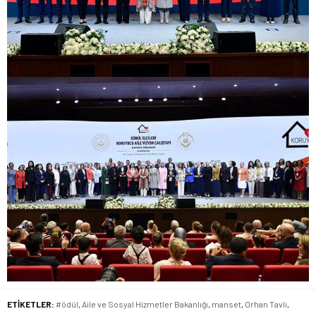
ETİKETLER:
#ödül
,
Aile ve Sosyal Hizmetler Bakanlığı
,
manset
,
Orhan Tavlı
,