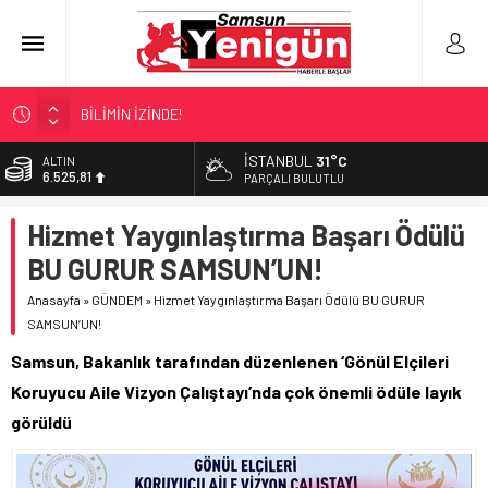
BİLİMİN İZİNDE!
TIR’A ‘ZEHİR’ BASKINI!
İSTANBUL
31°C
ALTIN
6.525,81
FECİ SON!
PARÇALI BULUTLU
UÇURUMDA CAN PAZARI!
BİST
Hizmet Yaygınlaştırma Başarı Ödülü
13.703,13
SAMSUN YANACAK!
BU GURUR SAMSUN’UN!
DOLAR
47,5932
Anasayfa
»
GÜNDEM
»
Hizmet Yaygınlaştırma Başarı Ödülü BU GURUR
SAMSUN’UN!
EURO
55,0919
Samsun, Bakanlık tarafından düzenlenen ‘Gönül Elçileri
Koruyucu Aile Vizyon Çalıştayı’nda çok önemli ödüle layık
görüldü