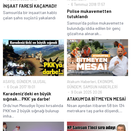
6 Temmuz 2018 17:57
İNŞAAT FARESİ KAÇAMADI!
Polise mukavemetten
Samsun’da bir inşaattan kablo
tutuklandı
çalan şahıs suçüstü yakalandı
Samsun'da polise mukavemette
bulunduğu iddia edilen bir genç
gözaltına alınarak...
ASAYİŞ
,
GÜNDEM
,
ULUSAL
Atakum Haberleri
,
EKONOMİ
,
6 Ocak 2017 19:01
GÜNDEM
,
SAMSUN HABERLERİ
9 Ocak 2025 20:26
Karadeniz’deki en büyük
sığınak… PKK’ ya darbe!
ATAKUM’DA BİTMEYEN MESAİ
Ordu'nun Mesudiye İlçesi kırsalında
Nisan ayından itibaren 58 bin 134
PKK'nın 2 büyük sığınağı bulunup
metrekare taş parke döşendi,...
imha...