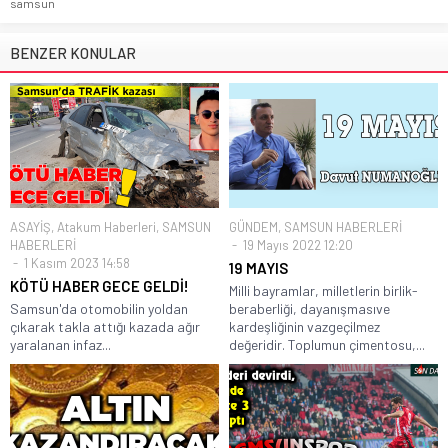
samsun
BENZER KONULAR
ASAYİŞ
,
Atakum Haberleri
,
SAMSUN
GÜNDEM
,
SAMSUN HABERLERİ
HABERLERİ
19 Mayıs 2022 12:20
1 Kasım 2023 14:58
19 MAYIS
KÖTÜ HABER GECE GELDİ!
Milli bayramlar, milletlerin birlik-
Samsun'da otomobilin yoldan
beraberliği, dayanışmasıve
çıkarak takla attığı kazada ağır
kardeşliğinin vazgeçilmez
yaralanan infaz...
değeridir. Toplumun çimentosu,...