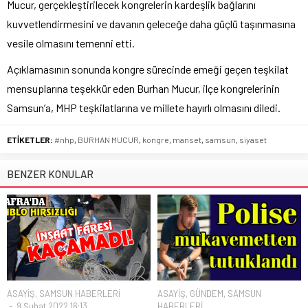
Mucur, gerçekleştirilecek kongrelerin kardeşlik bağlarını
kuvvetlendirmesini ve davanın geleceğe daha güçlü taşınmasına
vesile olmasını temenni etti.
Açıklamasının sonunda kongre sürecinde emeği geçen teşkilat
mensuplarına teşekkür eden Burhan Mucur, ilçe kongrelerinin
Samsun’a, MHP teşkilatlarına ve millete hayırlı olmasını diledi.
ETİKETLER:
#nhp
,
BURHAN MUCUR
,
kongre
,
manset
,
samsun
,
siyaset
BENZER KONULAR
ASAYİŞ
,
SAMSUN HABERLERİ
ASAYİŞ
,
GÜNDEM
,
SAMSUN
9 Şubat 2022 16:13
HABERLERİ