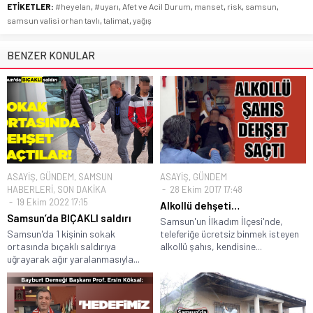
ETİKETLER:
#heyelan
,
#uyarı
,
Afet ve Acil Durum
,
manset
,
risk
,
samsun
,
samsun valisi orhan tavlı
,
talimat
,
yağış
BENZER KONULAR
ASAYİŞ
,
GÜNDEM
,
SAMSUN
ASAYİŞ
,
GÜNDEM
HABERLERİ
,
SON DAKİKA
28 Ekim 2017 17:48
19 Ekim 2022 17:15
Alkollü dehşeti…
Samsun’da BIÇAKLI saldırı
Samsun'un İlkadım İlçesi'nde,
Samsun'da 1 kişinin sokak
teleferiğe ücretsiz binmek isteyen
ortasında bıçaklı saldırıya
alkollü şahıs, kendisine...
uğrayarak ağır yaralanmasıyla...