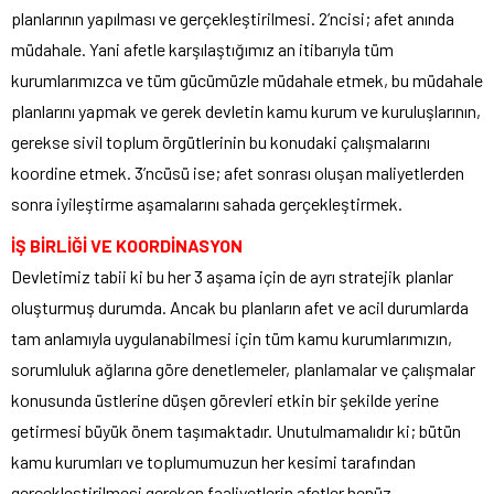
planlarının yapılması ve gerçekleştirilmesi. 2’ncisi; afet anında
müdahale. Yani afetle karşılaştığımız an itibarıyla tüm
kurumlarımızca ve tüm gücümüzle müdahale etmek, bu müdahale
planlarını yapmak ve gerek devletin kamu kurum ve kuruluşlarının,
gerekse sivil toplum örgütlerinin bu konudaki çalışmalarını
koordine etmek. 3’ncüsü ise; afet sonrası oluşan maliyetlerden
sonra iyileştirme aşamalarını sahada gerçekleştirmek.
İŞ BİRLİĞİ VE KOORDİNASYON
Devletimiz tabii ki bu her 3 aşama için de ayrı stratejik planlar
oluşturmuş durumda. Ancak bu planların afet ve acil durumlarda
tam anlamıyla uygulanabilmesi için tüm kamu kurumlarımızın,
sorumluluk ağlarına göre denetlemeler, planlamalar ve çalışmalar
konusunda üstlerine düşen görevleri etkin bir şekilde yerine
getirmesi büyük önem taşımaktadır. Unutulmamalıdır ki; bütün
kamu kurumları ve toplumumuzun her kesimi tarafından
gerçekleştirilmesi gereken faaliyetlerin afetler henüz