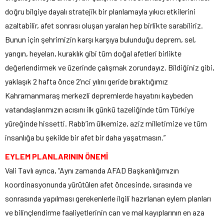
doğru bilgiye dayalı stratejik bir planlamayla yıkıcı etkilerini
azaltabilir, afet sonrası oluşan yaraları hep birlikte sarabiliriz.
Bunun için şehrimizin karşı karşıya bulunduğu deprem, sel,
yangın, heyelan, kuraklık gibi tüm doğal afetleri birlikte
değerlendirmek ve üzerinde çalışmak zorundayız. Bildiğiniz gibi,
yaklaşık 2 hafta önce 2’nci yılını geride bıraktığımız
Kahramanmaraş merkezli depremlerde hayatını kaybeden
vatandaşlarımızın acısını ilk günkü tazeliğinde tüm Türkiye
yüreğinde hissetti. Rabb’im ülkemize, aziz milletimize ve tüm
insanlığa bu şekilde bir afet bir daha yaşatmasın.”
EYLEM PLANLARININ ÖNEMİ
Vali Tavlı ayrıca, “Aynı zamanda AFAD Başkanlığımızın
koordinasyonunda yürütülen afet öncesinde, sırasında ve
sonrasında yapılması gerekenlerle ilgili hazırlanan eylem planları
ve bilinçlendirme faaliyetlerinin can ve mal kayıplarının en aza