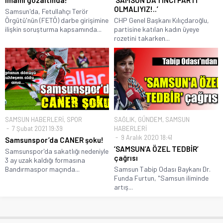
imamı gözaltında!
‘SAMSUN’DA 1’İNCİ PARTİ
OLMALIYIZ!..’
Samsun'da, Fetullahçı Terör
Örgütü'nün (FETÖ) darbe girişimine
CHP Genel Başkanı Kılıçdaroğlu,
ilişkin soruşturma kapsamında...
partisine katılan kadın üyeye
rozetini takarken...
SAMSUN HABERLERİ
,
SPOR
SAĞLIK
,
GÜNDEM
,
SAMSUN
7 Şubat 2021 19:39
HABERLERİ
9 Aralık 2020 18:41
Samsunspor’da CANER şoku!
‘SAMSUN’A ÖZEL TEDBİR’
Samsunspor'da sakatlığı nedeniyle
çağrısı
3 ay uzak kaldığı formasına
Bandırmaspor maçında...
Samsun Tabip Odası Baykanı Dr.
Funda Furtun, "Samsun iliminde
artış...