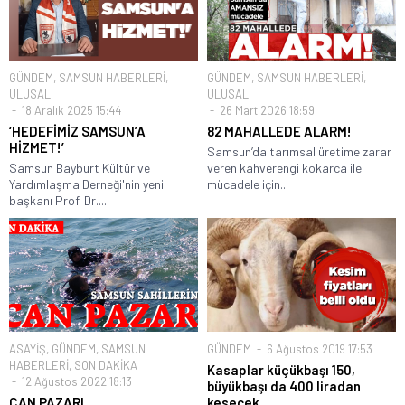
GÜNDEM
,
SAMSUN HABERLERİ
,
GÜNDEM
,
SAMSUN HABERLERİ
,
ULUSAL
ULUSAL
18 Aralık 2025 15:44
26 Mart 2026 18:59
‘HEDEFİMİZ SAMSUN’A
82 MAHALLEDE ALARM!
HİZMET!’
Samsun’da tarımsal üretime zarar
Samsun Bayburt Kültür ve
veren kahverengi kokarca ile
Yardımlaşma Derneği'nin yeni
mücadele için...
başkanı Prof. Dr....
ASAYİŞ
,
GÜNDEM
,
SAMSUN
GÜNDEM
6 Ağustos 2019 17:53
HABERLERİ
,
SON DAKİKA
Kasaplar küçükbaşı 150,
12 Ağustos 2022 18:13
büyükbaşı da 400 liradan
CAN PAZARI
kesecek