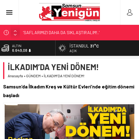
‘SAFLARIMIZI DAHA DA SIKLAŞTIRALIM!..’
SAMSUN’DA ‘DOSTLUK’ GÖSTERİSİ!
İSTANBUL
31°C
ALTIN
6.649,08
BİR SAMSUN KLASİĞİ!
AÇIK
SAMSUN’DA DENİZ FACİASI!
BİST
İLKADIM’DA YENİ DÖNEM!
13.879,11
LÖSEV’İN KAHRAMANLARI!
Anasayfa
»
GÜNDEM
»
İLKADIM’DA YENİ DÖNEM!
DOLAR
47,7124
Samsun’da İlkadım Kreş ve Kültür Evleri’nde eğitim dönemi
EURO
başladı
55,1592