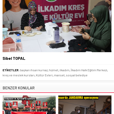
Sibel TOPAL
ETİKETLER:
başkan ihsan kurnaz
,
hizmet
,
ilkadım
,
İlkadım Halk Eğitim Merkezi
,
kreş ve meslek kursları
,
Kültür Evleri
,
manset
,
sosyal belediye
BENZER KONULAR