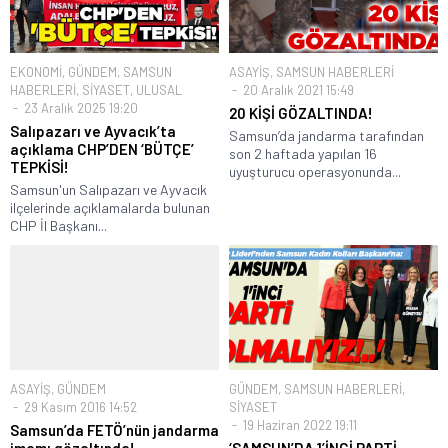
EKONOMİ
,
GÜNDEM
,
SAMSUN
ASAYİŞ
,
SAMSUN HABERLERİ
HABERLERİ
,
SİYASET
,
ULUSAL
20 Aralık 2021 15:49
23 Aralık 2025 19:20
20 KİŞİ GÖZALTINDA!
Salıpazarı ve Ayvacık’ta
Samsun’da jandarma tarafından
açıklama CHP’DEN ‘BÜTÇE’
son 2 haftada yapılan 16
TEPKİSİ!
uyuşturucu operasyonunda...
Samsun'un Salıpazarı ve Ayvacık
ilçelerinde açıklamalarda bulunan
CHP İl Başkanı...
ASAYİŞ
,
GÜNDEM
GÜNDEM
,
SAMSUN HABERLERİ
,
29 Kasım 2016 14:52
SİYASET
19 Haziran 2022 19:11
Samsun’da FETÖ’nün jandarma