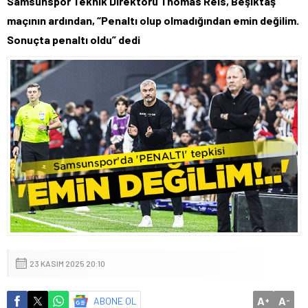
Samsunspor Teknik Direktörü Thomas Reis, Beşiktaş
maçının ardından, “Penaltı olup olmadığından emin değilim.
Sonuçta penaltı oldu” dedi
23 KASIM 2025 20:10
A
A
ABONE OL
+
-