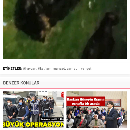
ETİKETLER:
#hayvan
,
#katliam
,
manset
,
samsun
,
vahşet
BENZER KONULAR