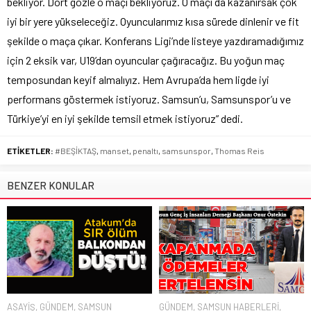
bekliyor. Dört gözle o maçı bekliyoruz. O maçı da kazanırsak çok
iyi bir yere yükseleceğiz. Oyuncularımız kısa sürede dinlenir ve fit
şekilde o maça çıkar. Konferans Ligi’nde listeye yazdıramadığımız
için 2 eksik var, U19’dan oyuncular çağıracağız. Bu yoğun maç
temposundan keyif almalıyız. Hem Avrupa’da hem ligde iyi
performans göstermek istiyoruz. Samsun’u, Samsunspor’u ve
Türkiye’yi en iyi şekilde temsil etmek istiyoruz” dedi.
ETİKETLER:
#BEŞİKTAŞ
,
manset
,
penaltı
,
samsunspor
,
Thomas Reis
BENZER KONULAR
ASAYİŞ
,
GÜNDEM
,
SAMSUN
GÜNDEM
,
SAMSUN HABERLERİ
,