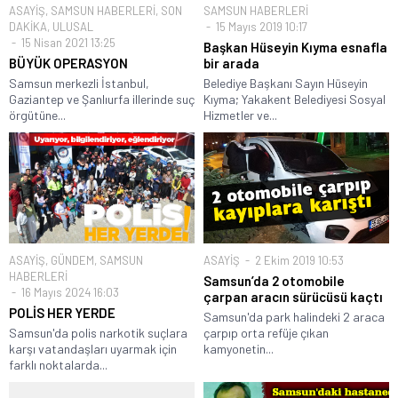
ASAYİŞ
,
SAMSUN HABERLERİ
,
SON
SAMSUN HABERLERİ
DAKİKA
,
ULUSAL
15 Mayıs 2019 10:17
15 Nisan 2021 13:25
Başkan Hüseyin Kıyma esnafla
BÜYÜK OPERASYON
bir arada
Samsun merkezli İstanbul,
Belediye Başkanı Sayın Hüseyin
Gaziantep ve Şanlıurfa illerinde suç
Kıyma; Yakakent Belediyesi Sosyal
örgütüne...
Hizmetler ve...
ASAYİŞ
,
GÜNDEM
,
SAMSUN
ASAYİŞ
2 Ekim 2019 10:53
HABERLERİ
Samsun’da 2 otomobile
16 Mayıs 2024 16:03
çarpan aracın sürücüsü kaçtı
POLİS HER YERDE
Samsun'da park halindeki 2 araca
Samsun'da polis narkotik suçlara
çarpıp orta refüje çıkan
karşı vatandaşları uyarmak için
kamyonetin...
farklı noktalarda...