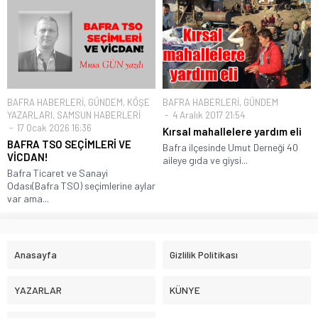
BAFRA HABERLERİ
,
GÜNDEM
,
KÖŞE
BAFRA HABERLERİ
,
GÜNDEM
YAZARLARI
,
SAMSUN HABERLERİ
4 Aralık 2017 21:54
17 Ocak 2026 16:36
Kırsal mahallelere yardım eli
BAFRA TSO SEÇİMLERİ VE
Bafra ilçesinde Umut Derneği 40
VİCDAN!
aileye gıda ve giysi...
Bafra Ticaret ve Sanayi
Odası(Bafra TSO) seçimlerine aylar
var ama...
Anasayfa
Gizlilik Politikası
YAZARLAR
KÜNYE