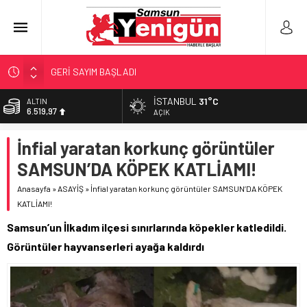
GERİ SAYIM BAŞLADI
SAMSUNSPOR’DA HEDEF 5’İNCİLİK!
‘BAFRA’YA YATIRIM YAPIN!’
İSTANBUL
31°C
BİST
13.798,82
AÇIK
İŞTE FINDIK FİYATI!
DOLAR
YÖNETİCİ SEÇERKEN YAPILAN EN BÜYÜK HATALAR
İnfial yaratan korkunç görüntüler
47,7025
SAMSUN’DA KÖPEK KATLİAMI!
EURO
55,0112
Anasayfa
»
ASAYİŞ
»
İnfial yaratan korkunç görüntüler SAMSUN’DA KÖPEK
KATLİAMI!
ALTIN
6.519,97
Samsun’un İlkadım ilçesi sınırlarında köpekler katledildi.
Görüntüler hayvanserleri ayağa kaldırdı