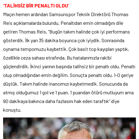
‘TALİHSİZ BİR PENALTI OLDU’
Maçın hemen ardından Samsunspor Teknik Direktörü Thomas
Reis açıklamalarda bulundu. Penaltıdan emin olmadığını dile
getiren Thomas Reis, “Bugün takım halinde çok iyi performans
gösterdik. İlk yarı 35 dakika boyunca çok iyiydik. Sonrasında
oynama tempomuzu kaybettik. Çok basit top kayıpları yaptık,
özellikle ceza sahası etrafında. Bu hatalarımızla rakibi
güçlendirdik. İkinci yarının başında talihsiz bir penaltı oldu. Penaltı
olup olmadığından emin değilim. Sonuçta penaltı oldu. 1-0 geriye
düştük. Takım halinde inancımızı kaybetmedik. Sonucunda da
atmış olduğumuz 1 gol ve 1 puan. 1 puandan ötürü mutluyum ama
90 dakikaya bakınca daha fazlasını hak eden taraftık” diye
konuştu.