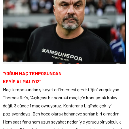
‘YOĞUN MAÇ TEMPOSUNDAN
KEYİF ALMALIYIZ’
Maç temposundan şikayet edilmemesi gerektiğini vurgulayan
Thomas Reis, “Açıkçası bir sonraki maç için konuşmak kolay
değil. 3 günde 1 maç oynuyoruz. Konferans Ligi’nde çok iyi
pozisyondayız. Ben hoca olarak bahaneye sarılan biri olmadım.
Hem saat farkı hem uzun seyahat nedeniyle yorucu bir yolculuk