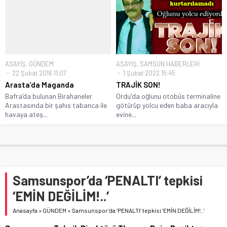
ASAYİŞ
,
GÜNDEM
ASAYİŞ
,
SAMSUN HABERLERİ
22 Şubat 2016 11:07
1 Şubat 2022 15:45
Arasta’da Maganda
TRAJİK SON!
Bafra’da bulunan Birahaneler
Ordu'da oğlunu otobüs terminaline
Arastasında bir şahıs tabanca ile
götürüp yolcu eden baba aracıyla
havaya ateş...
evine...
Samsunspor’da ‘PENALTI’ tepkisi
‘EMİN DEĞİLİM!..’
Anasayfa
»
GÜNDEM
»
Samsunspor’da ‘PENALTI’ tepkisi ‘EMİN DEĞİLİM!..’