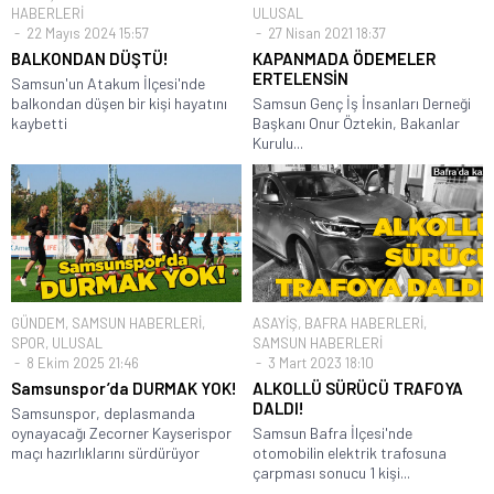
HABERLERİ
ULUSAL
22 Mayıs 2024 15:57
27 Nisan 2021 18:37
BALKONDAN DÜŞTÜ!
KAPANMADA ÖDEMELER
ERTELENSİN
Samsun'un Atakum İlçesi'nde
balkondan düşen bir kişi hayatını
Samsun Genç İş İnsanları Derneği
kaybetti
Başkanı Onur Öztekin, Bakanlar
Kurulu...
GÜNDEM
,
SAMSUN HABERLERİ
,
ASAYİŞ
,
BAFRA HABERLERİ
,
SPOR
,
ULUSAL
SAMSUN HABERLERİ
8 Ekim 2025 21:46
3 Mart 2023 18:10
Samsunspor’da DURMAK YOK!
ALKOLLÜ SÜRÜCÜ TRAFOYA
DALDI!
Samsunspor, deplasmanda
oynayacağı Zecorner Kayserispor
Samsun Bafra İlçesi'nde
maçı hazırlıklarını sürdürüyor
otomobilin elektrik trafosuna
çarpması sonucu 1 kişi...