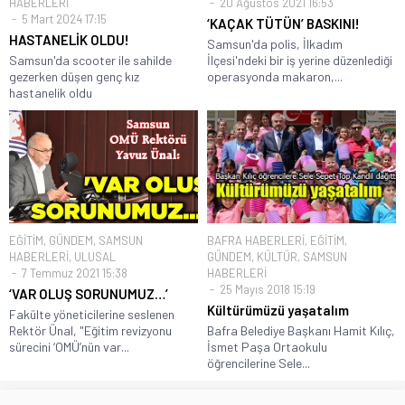
HABERLERİ
20 Ağustos 2021 16:53
5 Mart 2024 17:15
‘KAÇAK TÜTÜN’ BASKINI!
HASTANELİK OLDU!
Samsun'da polis, İlkadım
Samsun'da scooter ile sahilde
İlçesi'ndeki bir iş yerine düzenlediği
gezerken düşen genç kız
operasyonda makaron,...
hastanelik oldu
EĞİTİM
,
GÜNDEM
,
SAMSUN
BAFRA HABERLERİ
,
EĞİTİM
,
HABERLERİ
,
ULUSAL
GÜNDEM
,
KÜLTÜR
,
SAMSUN
7 Temmuz 2021 15:38
HABERLERİ
25 Mayıs 2018 15:19
‘VAR OLUŞ SORUNUMUZ…’
Kültürümüzü yaşatalım
Fakülte yöneticilerine seslenen
Rektör Ünal, "Eğitim revizyonu
Bafra Belediye Başkanı Hamit Kılıç,
sürecini ‘OMÜ’nün var...
İsmet Paşa Ortaokulu
öğrencilerine Sele...