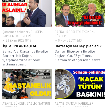
Çarşamba haberleri
,
GÜNDEM
,
BAFRA HABERLERİ
,
EKONOMİ
,
SAMSUN HABERLERİ
GÜNDEM
26 Ekim 2022 18:15
9 Mayıs 2017 19:10
‘İŞE ALIMLAR BAŞLADI!..’
“Bafra için her şeyi planladık”
Samsun'da, Çarşamba Belediye
Samsun Büyükşehir Belediye
Başkanı Halit Doğan,
Başkanı Yusuf Ziya Yılmaz,
“Çarşambamızda istihdamı
“Bafra’mızın otogarından, sebze...
arttırma adına...
ASAYİŞ
,
GÜNDEM
,
SAĞLIK
,
SAMSUN
ASAYİŞ
,
SAMSUN HABERLERİ