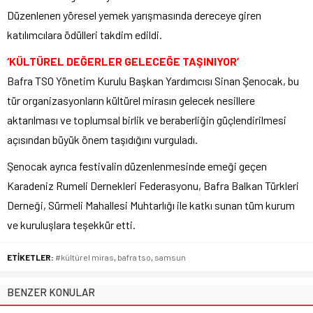
Düzenlenen yöresel yemek yarışmasında dereceye giren
katılımcılara ödülleri takdim edildi.
‘KÜLTÜREL DEĞERLER GELECEĞE TAŞINIYOR’
Bafra TSO Yönetim Kurulu Başkan Yardımcısı Sinan Şenocak, bu
tür organizasyonların kültürel mirasın gelecek nesillere
aktarılması ve toplumsal birlik ve beraberliğin güçlendirilmesi
açısından büyük önem taşıdığını vurguladı.
Şenocak ayrıca festivalin düzenlenmesinde emeği geçen
Karadeniz Rumeli Dernekleri Federasyonu, Bafra Balkan Türkleri
Derneği, Sürmeli Mahallesi Muhtarlığı ile katkı sunan tüm kurum
ve kuruluşlara teşekkür etti.
ETİKETLER:
#kültürel miras
,
bafra tso
,
samsun
BENZER KONULAR