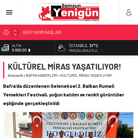
GERİ SAYIM BAŞLADI
SAMSUNSPOR’DA HEDEF 5’İNCİLİK!
İSTANBUL
31°C
ALTIN
6.660,55
‘BAFRA’YA YATIRIM YAPIN!’
PARÇALI BULUTLU
İŞTE FINDIK FİYATI!
BİST
KÜLTÜREL MİRAS YAŞATILIYOR!
13.779,39
YÖNETİCİ SEÇERKEN YAPILAN EN BÜYÜK HATALAR
Anasayfa
»
BAFRA HABERLERİ
»
KÜLTÜREL MİRAS YAŞATILIYOR!
DOLAR
47,7111
Bafra’da düzenlenen Geleneksel 2. Balkan Rumeli
EURO
Yemekleri Festivali, yoğun katılım ve renkli görüntüler
55,1881
eşliğinde gerçekleştirildi