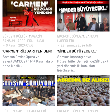
GÜNDEM
,
KÜLTÜR
,
MAGAZİN
,
EKONOMİ
,
GÜNDEM
,
SAMSUN
SAMSUN HABERLERİ
,
ULUSAL
HABERLERİ
9 Kasım 2024 01:36
29 Temmuz 2024 17:15
‘CARMEN’ RÜZGARI YENİDEN!
‘SİMDER BÜYÜYECEK!..’
Samsun Devlet Opera ve
Samsun İnşaatçılar ve
Balesi(SAMDOB), 11-14 Kasım'da bir
Müteahhitler Derneği'nde(SİMDER)
daha klasik...
yeni dönemin ilk konukları
Büyükşehir...
GÜNDEM
,
SAMSUN HABERLERİ
,
EKONOMİ
,
GÜNDEM
,
SAMSUN