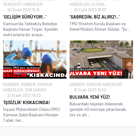
TEKKEKÖY HABERLERİ
HABERLERİ
,
ULUSAL
20 Ocak 2023 15:15
26 Eylül 2022 18:07
‘GELİŞİM SÜRÜYOR!..’
‘SABREDİN, BİZ ALIRIZ!..’
Samsun'da Tekkeköy Belediye
TMO Yönetim Kurulu Başkanı ve
Başkanı Hasan Togar, ilçedeki
Genel Müdürü Ahmet Güldal, “Şu...
muhtarlarla bir araya...
EKONOMİ
,
GÜNDEM
,
SAMSUN
GÜNDEM
,
SAMSUN HABERLERİ
HABERLERİ
,
SON DAKİKA
16 Ocak 2023 19:52
21 Aralık 2022 18:33
BULVARA YENİ YÜZ!
‘İŞSİZLİK’ KISKACINDA!
Bulvardaki heyelan önlenecek,
İnşaat Mühendisleri Odası (İMO)
genişlik 40 metreye çıkarılacak,
Samsun Şube Başkanı Hüseyin
üst ve alt...
Talak, her...