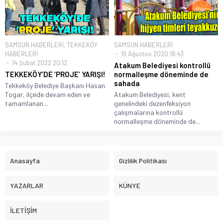
SAMSUN HABERLERİ
,
TEKKEKÖY
SAMSUN HABERLERİ
HABERLERİ
19 Ağustos 2020 18:43
14 Şubat 2022 20:12
Atakum Belediyesi kontrollü
TEKKEKÖY’DE ‘PROJE’ YARIŞI!
normalleşme döneminde de
sahada
Tekkeköy Belediye Başkanı Hasan
Togar, ilçede devam eden ve
Atakum Belediyesi, kent
tamamlanan...
genelindeki dezenfeksiyon
çalışmalarına kontrollü
normalleşme döneminde de...
Anasayfa
Gizlilik Politikası
YAZARLAR
KÜNYE
İLETİŞİM