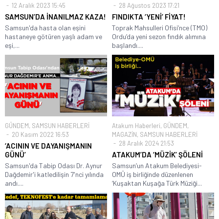
12 Aralık 2023 15:45
28 Ağustos 2023 17:21
SAMSUN’DA İNANILMAZ KAZA!
FINDIKTA ‘YENİ’ FİYAT!
Samsun'da hasta olan eşini
Toprak Mahsulleri Ofisi’nce (TMO)
hastaneye götüren yaşlı adam ve
Ordu’da yeni sezon fındık alımına
eşi,...
başlandı....
GÜNDEM
,
SAMSUN HABERLERİ
Atakum Haberleri
,
GÜNDEM
,
20 Kasım 2022 16:53
MAGAZİN
,
SAMSUN HABERLERİ
28 Aralık 2024 21:53
‘ACININ VE DAYANIŞMANIN
GÜNÜ’
ATAKUM’DA ‘MÜZİK’ ŞÖLENİ
Samsun'da Tabip Odası Dr. Aynur
Samsun’un Atakum Belediyesi-
Dağdemir'i katledilişin 7'nci yılında
OMÜ iş birliğinde düzenlenen
andı....
‘Kuşaktan Kuşağa Türk Müziği...