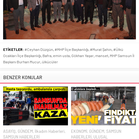
ETİKETLER:
#Ceyhan Düzgün
,
#MHP İlçe Başkanlığı
,
#Murat Şahin
,
#Ülkü
Ocakları İlçe Başkanlığı
,
Bafra
,
emin usta
,
Gökhan Yaşar
,
manset
,
MHP Samsun İl
Başkanı Burhan Mucur
,
ülkücüler
BENZER KONULAR
ASAYİŞ
,
GÜNDEM
,
İlkadım Haberleri
,
EKONOMİ
,
GÜNDEM
,
SAMSUN
SAMSUN HABERLERİ
HABERLERİ
,
ULUSAL