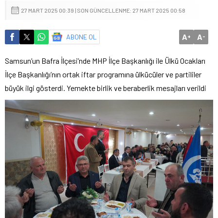
27 MART 2025 00:39 | SON GÜNCELLENME: 27 MART 2025 00:58
A
A
ABONE OL
+
-
Samsun’un Bafra İlçesi’nde MHP İlçe Başkanlığı ile Ülkü Ocakları
İlçe Başkanlığı’nın ortak iftar programına ülkücüler ve partililer
büyük ilgi gösterdi. Yemekte birlik ve beraberlik mesajları verildi