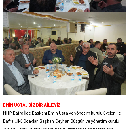
EMİN USTA: BİZ BİR AİLEYİZ
MHP Bafra İlçe Başkanı Emin Usta ve yönetim kurulu üyeleri ile
Bafra Ülkü Ocakları Başkanı Ceyhan Düzgün ve yönetim kurulu
üyeleri, Yankı Düğün Salonu’ndaki iftar davetine katılanlarla