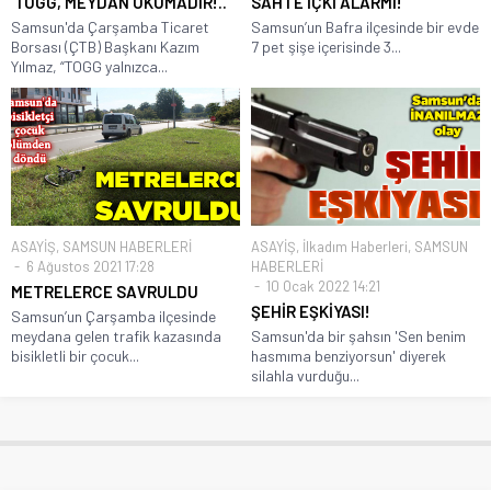
‘TOGG, MEYDAN OKUMADIR!..’
SAHTE İÇKİ ALARMI!
Samsun'da Çarşamba Ticaret
Samsun’un Bafra ilçesinde bir evde
Borsası (ÇTB) Başkanı Kazım
7 pet şişe içerisinde 3...
Yılmaz, “TOGG yalnızca...
ASAYİŞ
,
SAMSUN HABERLERİ
ASAYİŞ
,
İlkadım Haberleri
,
SAMSUN
6 Ağustos 2021 17:28
HABERLERİ
10 Ocak 2022 14:21
METRELERCE SAVRULDU
ŞEHİR EŞKİYASI!
Samsun’un Çarşamba ilçesinde
meydana gelen trafik kazasında
Samsun'da bir şahsın 'Sen benim
bisikletli bir çocuk...
hasmıma benziyorsun' diyerek
silahla vurduğu...