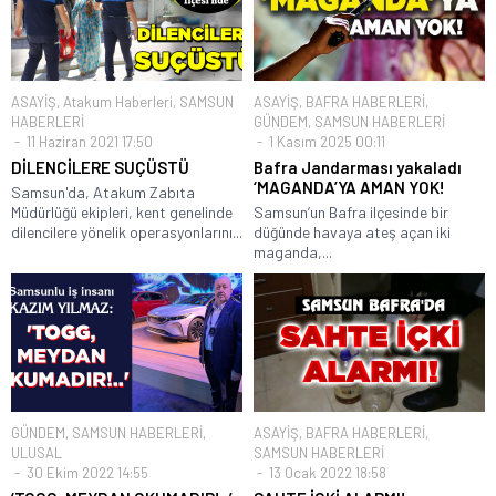
ASAYİŞ
,
Atakum Haberleri
,
SAMSUN
ASAYİŞ
,
BAFRA HABERLERİ
,
HABERLERİ
GÜNDEM
,
SAMSUN HABERLERİ
11 Haziran 2021 17:50
1 Kasım 2025 00:11
DİLENCİLERE SUÇÜSTÜ
Bafra Jandarması yakaladı
‘MAGANDA’YA AMAN YOK!
Samsun'da, Atakum Zabıta
Müdürlüğü ekipleri, kent genelinde
Samsun’un Bafra ilçesinde bir
dilencilere yönelik operasyonlarını...
düğünde havaya ateş açan iki
maganda,...
GÜNDEM
,
SAMSUN HABERLERİ
,
ASAYİŞ
,
BAFRA HABERLERİ
,
ULUSAL
SAMSUN HABERLERİ
30 Ekim 2022 14:55
13 Ocak 2022 18:58