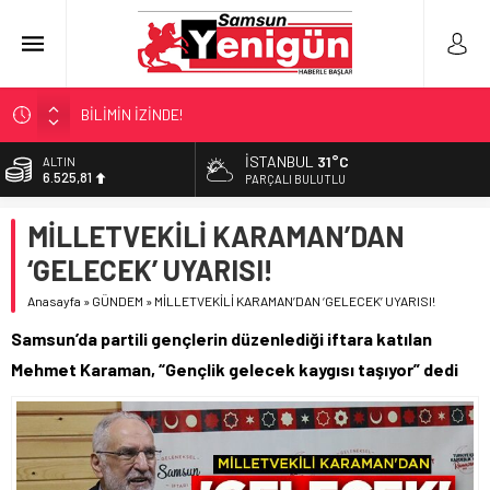
BİLİMİN İZİNDE!
TIR’A ‘ZEHİR’ BASKINI!
İSTANBUL
31°C
ALTIN
6.525,81
FECİ SON!
PARÇALI BULUTLU
UÇURUMDA CAN PAZARI!
BİST
MİLLETVEKİLİ KARAMAN’DAN
13.703,13
SAMSUN YANACAK!
‘GELECEK’ UYARISI!
DOLAR
47,5932
Anasayfa
»
GÜNDEM
»
MİLLETVEKİLİ KARAMAN’DAN ‘GELECEK’ UYARISI!
EURO
Samsun’da partili gençlerin düzenlediği iftara katılan
55,0919
Mehmet Karaman, “Gençlik gelecek kaygısı taşıyor” dedi