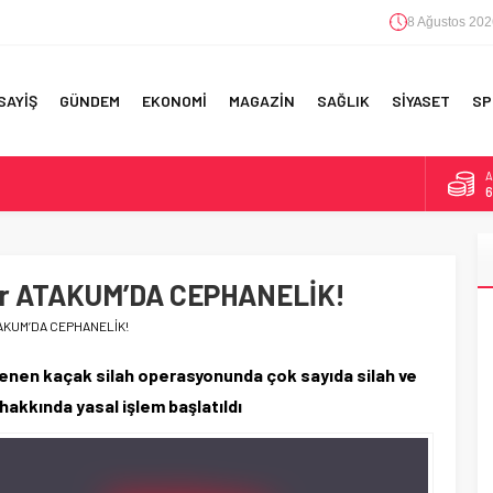
8 Ağustos 202
SAYİŞ
GÜNDEM
EKONOMİ
MAGAZİN
SAĞLIK
SİYASET
SP
A
6
F 5’İNCİLİK!
B
1
IN!’
lar ATAKUM’DA CEPHANELİK!
D
4
 YAPILAN EN BÜYÜK HATALAR
ATAKUM’DA CEPHANELİK!
E
5
nen kaçak silah operasyonunda çok sayıda silah ve
hakkında yasal işlem başlatıldı