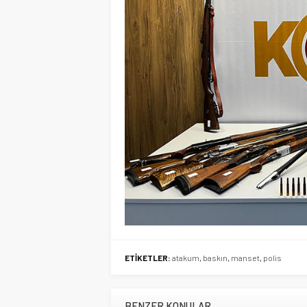
ETİKETLER:
atakum
,
baskın
,
manset
,
polis
BENZER KONULAR