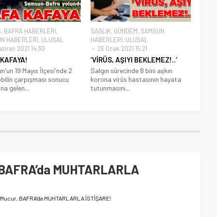
Ş
,
BAFRA HABERLERİ
,
SAĞLIK
,
GÜNDEM
,
SAMSUN
N HABERLERİ
,
ULUSAL
HABERLERİ
,
ULUSAL
aziran 2021 14:30
26 Ocak 2021 15:21
 KAFAYA!
‘VİRÜS, AŞIYI BEKLEMEZ!..’
'un 19 Mayıs İlçesi'nde 2
Salgın sürecinde 8 bini aşkın
ilin çarpışması sonucu
korona virüs hastasının hayata
a gelen...
tutunmasını...
r, BAFRA’da MUHTARLARLA
n Mucur, BAFRA’da MUHTARLARLA İSTİŞARE!