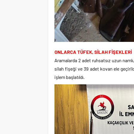
ONLARCA TÜFEK, SİLAH FİŞEKLERİ
Aramalarda 2 adet ruhsatsız uzun namlul
silah fişeği ve 39 adet kovan ele geçir
işlem başlatıldı.