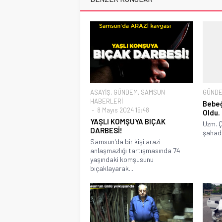
ASAYİŞ
,
GÜNDEM
,
SAMSUN
GÜND
HABERLERİ
Bebeğ
8 Mayıs 2024 15:48
Oldu.
YAŞLI KOMŞUYA BIÇAK
Uzm. 
DARBESİ!
şahade
Samsun'da bir kişi arazi
anlaşmazlığı tartışmasında 74
yaşındaki komşusunu
bıçaklayarak...