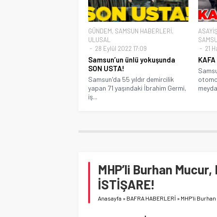
GÜNDEM
,
SAMSUN HABERLERİ
,
ASAYİ
ULUSAL
SAMSU
28 Eylül 2022 17:09
21 H
Samsun’un ünlü yokuşunda
KAFA
SON USTA!
Samsun
Samsun'da 55 yıldır demircilik
otomob
yapan 71 yaşındaki İbrahim Germi,
meydan
iş...
MHP’li Burhan Mucu
İSTİŞARE!
Anasayfa
»
BAFRA HABERLERİ
»
MHP’li Burha