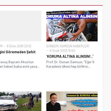
EM
9 Ekim 2016 23:12
GÜNDEM
,
SAMSUN HABERLERİ
6 Ocak 2023 15:50
ini Göremeden Şehit
‘KORUMA ALTINA ALINSIN!..’
Çavuş Bayram Aksu’nun
Prof. Dr. Osman Samsun, “Eğer 6
t haberi baba evini yasa...
Karadeniz ülkesi hep birlikte...