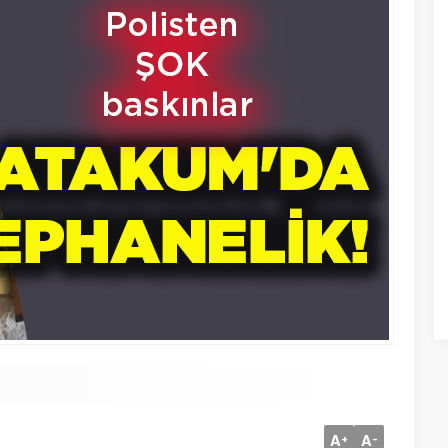
A
A
+
-