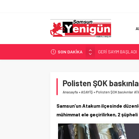
A
SON DAKİKA
GERİ SAYIM BAŞLADI
SAMSUNSPOR’DA HEDE
‘BAFRA’YA YATIRIM YAP
İŞTE FINDIK FİYATI!
Polisten ŞOK baskın
YÖNETİCİ SEÇERKEN
Anasayfa
»
ASAYİŞ
»
Polisten ŞOK baskınlar 
Samsun’un Atakum ilçesinde düzenle
mühimmat ele geçirilirken, 2 şüpheli 