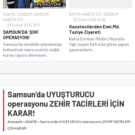
ASAYİŞ
,
GÜNDEM
,
SAMSUN
BAFRA HABERLERİ
,
GÜNDEM
HABERLERİ
20 Ekim 2016 14:39
28 Şubat 2025 19:31
Gazetecilerden Emn.Md.
SAMSUN’DA ‘ŞOK’
Taziye Ziyareti
OPERASYON!
Bafra Emniyet Müdürü Mustafa
Samsun'da emeklilik işlemlerinde
Yiğit bugün Bafra'da görev yapan
kullanılmak üzere usulsüz sağlık
gazetecilerin...
kurulu raporu alınmasını...
Samsun’da UYUŞTURUCU
operasyonu ZEHİR TACİRLERİ İÇİN
KARAR!
Anasayfa
»
ASAYİŞ
»
Samsun’da UYUŞTURUCU operasyonu ZEHİR TACİRLERİ
İÇİN KARAR!