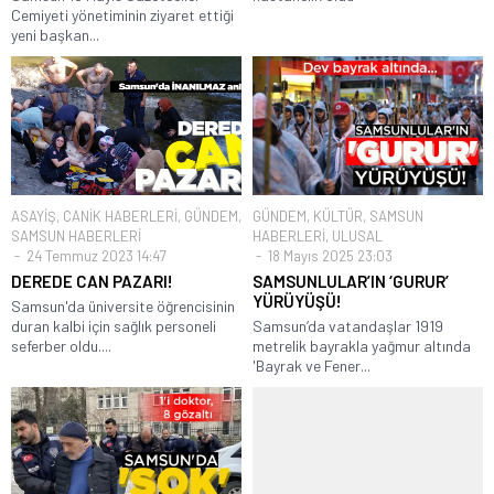
Cemiyeti yönetiminin ziyaret ettiği
yeni başkan...
ASAYİŞ
,
CANİK HABERLERİ
,
GÜNDEM
,
GÜNDEM
,
KÜLTÜR
,
SAMSUN
SAMSUN HABERLERİ
HABERLERİ
,
ULUSAL
24 Temmuz 2023 14:47
18 Mayıs 2025 23:03
DEREDE CAN PAZARI!
SAMSUNLULAR’IN ‘GURUR’
YÜRÜYÜŞÜ!
Samsun'da üniversite öğrencisinin
duran kalbi için sağlık personeli
Samsun’da vatandaşlar 1919
seferber oldu....
metrelik bayrakla yağmur altında
'Bayrak ve Fener...