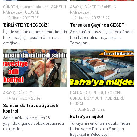
GÜNDEM
,
İlkadım Haberleri
,
SAMSUN
ASAYİŞ
,
GÜNDEM
,
SAMSUN
HABERLERİ
,
ULUSAL
HABERLERİ
19 Nisan 2021 17:15
2 Haziran 2023 16:27
‘BİRLİKTE YENECEĞİZ’
Tersakan Çayı’nda CESET!
İlçede yapılan dinamik denetimlerin
Samsun’un Havza ilçesinde dünden
halkın sağlığı açsıdan önem arz
beri haber alınamayan şahıs,
ettiğine...
Tersakan...
ASAYİŞ
,
GÜNDEM
BAFRA HABERLERİ
,
EKONOMİ
,
14 Aralık 2017 20:14
GÜNDEM
,
SAMSUN HABERLERİ
,
ULUSAL
Samsun’da travestiye adli
6 Ocak 2021 15:22
kontrol
Bafra’ya müjde!
Samsun'da evine giden 18
yaşındaki gence sokak ortasında
Türkiye'nin en önemli ovalarından
ustura ile...
birine sahip Bafra'da Samsun
Büyükşehir Belediyesi...