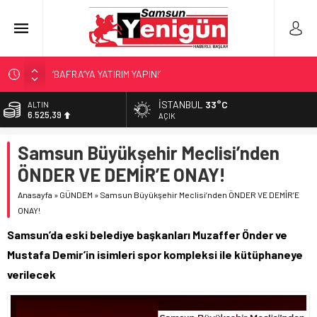
‘BAFRA’YA YATIRIM YAPIN!’
İŞTE FINDIK FİYATI!
İSTANBUL
33°C
ALTIN
6.525,39
SAMSUNSPOR’DA TRANSFER!
AÇIK
ALAÇAM’A ‘DEV’ YATIRIM!
BİST
Samsun Büyükşehir Meclisi’nden
13.788,73
SAMSUNSPOR’DA HEDEF 5’İNCİLİK!
ÖNDER VE DEMİR’E ONAY!
DOLAR
47,5954
Anasayfa
»
GÜNDEM
»
Samsun Büyükşehir Meclisi’nden ÖNDER VE DEMİR’E
ONAY!
EURO
55,0690
Samsun’da eski belediye başkanları Muzaffer Önder ve
Mustafa Demir’in isimleri spor kompleksi ile kütüphaneye
verilecek