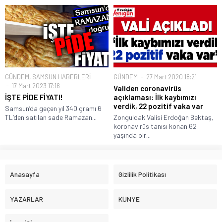
GÜNDEM
,
SAMSUN HABERLERİ
GÜNDEM
27 Mart 2020 18:21
17 Mart 2023 17:16
Validen coronavirüs
İŞTE PİDE FİYATI!
açıklaması: İlk kaybımızı
verdik, 22 pozitif vaka var
Samsun’da geçen yıl 340 gramı 6
TL’den satılan sade Ramazan...
Zonguldak Valisi Erdoğan Bektaş,
koronavirüs tanısı konan 62
yaşında bir...
Anasayfa
Gizlilik Politikası
YAZARLAR
KÜNYE