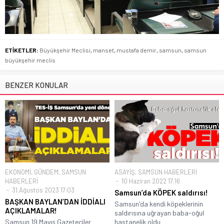
ETİKETLER:
Büyükşehir Meclisi
,
manset
,
mustafa demir
,
samsun
,
samsun
büyükşehir meclis
BENZER KONULAR
EKONOMİ
,
GÜNDEM
,
SAMSUN
ASAYİŞ
,
SAMSUN HABERLERİ
HABERLERİ
10 Haziran 2022 17:16
31 Ağustos 2023 17:03
Samsun’da KÖPEK saldırısı!
BAŞKAN BAYLAN’DAN İDDİALI
Samsun'da kendi köpeklerinin
AÇIKLAMALAR!
saldırısına uğrayan baba-oğul
Samsun 19 Mayıs Gazeteciler
hastanelik oldu