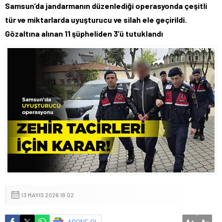
Samsun’da jandarmanın düzenlediği operasyonda çeşitli
tür ve miktarlarda uyuşturucu ve silah ele geçirildi.
Gözaltına alınan 11 şüpheliden 3’ü tutuklandı
13 MAYIS 2026 18:02
A
A
ABONE OL
+
-