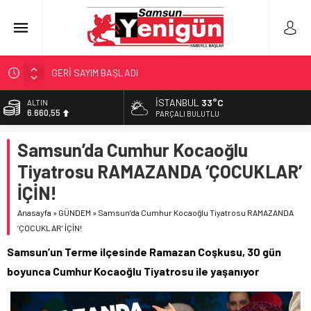
GERİ SAYIM BAŞLADI
SAMSUNSPOR’DA HEDEF 5’İNCİLİK!
İSTANBUL
33°C
BİST
‘BAFRA’YA YATIRIM YAPIN!’
13.779,39
PARÇALI BULUTLU
İŞTE FINDIK FİYATI!
DOLAR
Samsun’da Cumhur Kocaoğlu
47,7111
YÖNETİCİ SEÇERKEN YAPILAN EN BÜYÜK HATALAR
Tiyatrosu RAMAZANDA ‘ÇOCUKLAR’
EURO
55,1881
İÇİN!
ALTIN
Anasayfa
»
GÜNDEM
»
Samsun’da Cumhur Kocaoğlu Tiyatrosu RAMAZANDA
6.660,55
‘ÇOCUKLAR’ İÇİN!
Samsun’un Terme ilçesinde Ramazan Coşkusu, 30 gün
boyunca Cumhur Kocaoğlu Tiyatrosu ile yaşanıyor