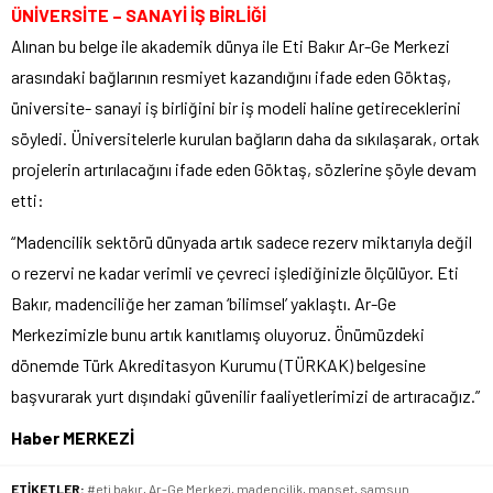
ÜNİVERSİTE – SANAYİ İŞ BİRLİĞİ
Alınan bu belge ile akademik dünya ile Eti Bakır Ar-Ge Merkezi
arasındaki bağlarının resmiyet kazandığını ifade eden Göktaş,
üniversite- sanayi iş birliğini bir iş modeli haline getireceklerini
söyledi. Üniversitelerle kurulan bağların daha da sıkılaşarak, ortak
projelerin artırılacağını ifade eden Göktaş, sözlerine şöyle devam
etti:
“Madencilik sektörü dünyada artık sadece rezerv miktarıyla değil
o rezervi ne kadar verimli ve çevreci işlediğinizle ölçülüyor. Eti
Bakır, madenciliğe her zaman ‘bilimsel’ yaklaştı. Ar-Ge
Merkezimizle bunu artık kanıtlamış oluyoruz. Önümüzdeki
dönemde Türk Akreditasyon Kurumu (TÜRKAK) belgesine
başvurarak yurt dışındaki güvenilir faaliyetlerimizi de artıracağız.”
Haber MERKEZİ
ETİKETLER:
#eti bakır
,
Ar-Ge Merkezi
,
madencilik
,
manset
,
samsun