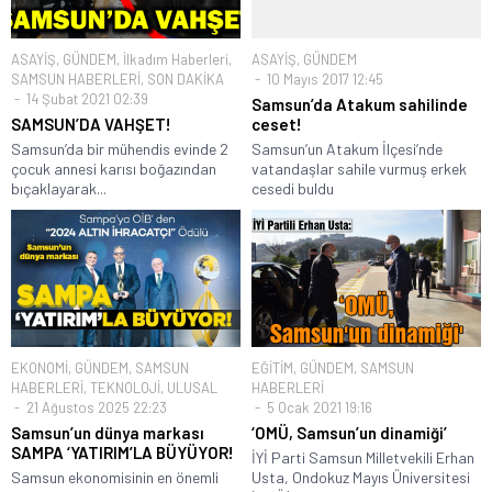
ASAYİŞ
,
GÜNDEM
,
İlkadım Haberleri
,
ASAYİŞ
,
GÜNDEM
SAMSUN HABERLERİ
,
SON DAKİKA
10 Mayıs 2017 12:45
14 Şubat 2021 02:39
Samsun’da Atakum sahilinde
SAMSUN’DA VAHŞET!
ceset!
Samsun’da bir mühendis evinde 2
Samsun’un Atakum İlçesi’nde
çocuk annesi karısı boğazından
vatandaşlar sahile vurmuş erkek
bıçaklayarak...
cesedi buldu
EKONOMİ
,
GÜNDEM
,
SAMSUN
EĞİTİM
,
GÜNDEM
,
SAMSUN
HABERLERİ
,
TEKNOLOJİ
,
ULUSAL
HABERLERİ
21 Ağustos 2025 22:23
5 Ocak 2021 19:16
Samsun’un dünya markası
‘OMÜ, Samsun’un dinamiği’
SAMPA ‘YATIRIM’LA BÜYÜYOR!
İYİ Parti Samsun Milletvekili Erhan
Samsun ekonomisinin en önemli
Usta, Ondokuz Mayıs Üniversitesi