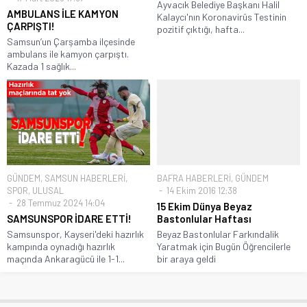
Ayvacık Belediye Başkanı Halil
AMBULANS İLE KAMYON
Kalaycı'nın Koronavirüs Testinin
ÇARPIŞTI!
pozitif çıktığı, hafta...
Samsun’un Çarşamba ilçesinde
ambulans ile kamyon çarpıştı.
Kazada 1 sağlık...
GÜNDEM
,
SAMSUN HABERLERİ
,
BAFRA HABERLERİ
,
GÜNDEM
SPOR
,
ULUSAL
14 Ekim 2016 12:38
28 Temmuz 2024 14:04
15 Ekim Dünya Beyaz
SAMSUNSPOR İDARE ETTİ!
Bastonlular Haftası
Samsunspor, Kayseri'deki hazırlık
Beyaz Bastonlular Farkındalik
kampında oynadığı hazırlık
Yaratmak için Bugün Öğrencilerle
maçında Ankaragücü ile 1-1...
bir araya geldi