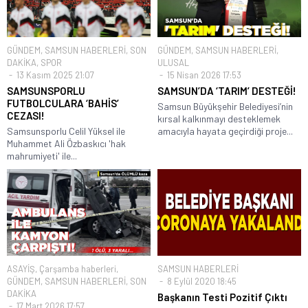
GÜNDEM
,
SAMSUN HABERLERİ
,
SON
GÜNDEM
,
SAMSUN HABERLERİ
,
DAKİKA
,
SPOR
ULUSAL
13 Kasım 2025 21:07
15 Nisan 2026 17:53
SAMSUNSPORLU
SAMSUN’DA ‘TARIM’ DESTEĞİ!
FUTBOLCULARA ‘BAHİS’
Samsun Büyükşehir Belediyesi’nin
CEZASI!
kırsal kalkınmayı desteklemek
Samsunsporlu Celil Yüksel ile
amacıyla hayata geçirdiği proje...
Muhammet Ali Özbaskıcı 'hak
mahrumiyeti' ile...
ASAYİŞ
,
Çarşamba haberleri
,
SAMSUN HABERLERİ
GÜNDEM
,
SAMSUN HABERLERİ
,
SON
8 Eylül 2020 18:45
DAKİKA
Başkanın Testi Pozitif Çıktı
17 Mart 2026 17:57