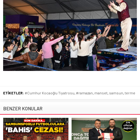
ETİKETLER:
#Cumhur Kocaoğlu Tiyatrosu
,
#ramazan
,
manset
,
samsun
,
terme
BENZER KONULAR