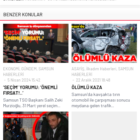
BENZER KONULAR
EKONOMİ
,
GÜNDEM
,
SAMSUN
ASAYİŞ
,
İlkadım Haberleri
,
SAMSUN
HABERLERİ
HABERLERİ
5 Nisan 2024 15:42
22 Aralık 2021 18:48
‘SEÇİM’ YORUMU: ‘ÖNEMLİ
ÖLÜMLÜ KAZA
FIRSAT!..’
Samsun'da kavşakta tırın
Samsun TSO Başkanı Salih Zeki
otomobil ile çarpışması sonucu
Murzioğlu, 31 Mart yerel seçim...
meydana gelen trafik...