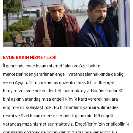
EVDE BAKIM HİZMETLERİ
İl genelinde evde bakım hizmeti alan ve özel bakım
merkezlerinden yararlanan engelli vatandaşlar hakkında da bilgi
veren Aygün, “İlimizde her ay düzenli olarak 9 bin 115 engelli
bireyimize evde bakım desteği sunmaktayız. Bugüne kadar 30
bini aşkın vatandaşımıza engelli kimlik kartı vererek haklara
erişimlerini kolaylaştırdık. Bu hizmetlerin yanı sıra, ilimizdeki
resmi ve özel bakım merkezlerinde toplam bin 149 engelli
vatandaşımıza hizmet sunmaktayız. Engellilerimizin erişilebilirlik
sorunlarını çözmek de önceliklerimiz arasında yer alıyor. Bu