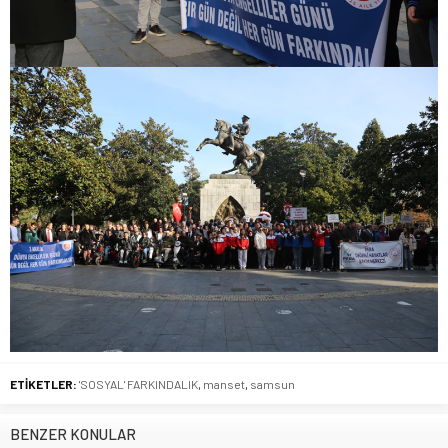
ETİKETLER:
'SOSYAL' FARKINDALIK
,
manset
,
samsun
BENZER KONULAR