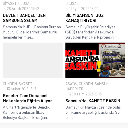
SİYASET
,
ULUSAL
ULUSAL
26 Aralık 2024 19:42
11 Eylül 2022 15:44
DEVLET BAHÇELİ’DEN
BİLİM SAMSUN, GÖZ
SAMSUN’A SELAM!
KAMAŞTIRIYOR!
Samsun'da MHP İl Başkanı Burhan
Samsun Büyükşehir Belediyesi
Mucur, "Bilge liderimiz Samsunlu
(SBB) tarafından Atakum’da
hemşehrilerimize...
yürütülen Kent Park projesinin...
GÜNDEM
,
SİYASET
ASAYİŞ
,
GÜNDEM
,
SAMSUN
13 Şubat 2016 18:17
HABERLERİ
28 Kasım 2023 15:13
Gençler Tam Donanımlı
Mekanlarda Eğitim Alıyor
Samsun’da İKAMETE BASKIN
AK Parti’li gençlerle ‘Gençlik
Samsun'un Havza ilçesinde polis
Kampı’nda buluşan İlkadım
bir ikamete yaptığı baskında 96
Belediye Başkanı Erdoğan...
bin...