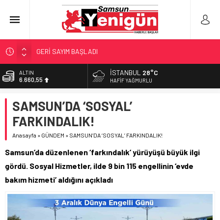
GERİ SAYIM BAŞLADI
SAMSUNSPOR’DA HEDEF 5’İNCİLİK!
İSTANBUL
28°C
BİST
13.779,39
‘BAFRA’YA YATIRIM YAPIN!’
HAFIF YAĞMURLU
İŞTE FINDIK FİYATI!
DOLAR
SAMSUN’DA ‘SOSYAL’
47,7111
YÖNETİCİ SEÇERKEN YAPILAN EN BÜYÜK HATALAR
FARKINDALIK!
EURO
55,1881
Anasayfa
»
GÜNDEM
»
SAMSUN’DA ‘SOSYAL’ FARKINDALIK!
ALTIN
Samsun’da düzenlenen ‘farkındalık’ yürüyüşü büyük ilgi
6.660,55
gördü. Sosyal Hizmetler, ilde 9 bin 115 engellinin ‘evde
bakım hizmeti’ aldığını açıkladı