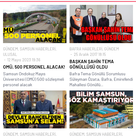
GÜNDEM
,
SAMSUN HABERLERİ
,
BAFRA HABERLERİ
,
GÜNDEM
ULUSAL
25 Aralık 2017 18:15
12 Mayıs 2023 19:36
BAŞKAN ŞAHİN TEMA
OMÜ, 500 PERSONEL ALACAK!
GÖNÜLLÜSÜ OLDU
Samsun Ondokuz Mayıs
Bafra Tema Gönüllü Sorumlusu
Üniversitesi (OMÜ) 500 sözleşmeli
Süleyman Özata, Bafra, Emirefendi
personel alacak
Mahallesi Gönüllü...
GÜNDEM
,
SAMSUN HABERLERİ
,
GÜNDEM
,
SAMSUN HABERLERİ
,