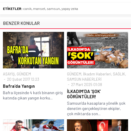
ETİKETLER:
canik
,
manset
,
samsun
,
yapay zeka
BENZER KONULAR
ASAYİŞ
,
GÜNDEM
GÜNDEM
,
İlkadım Haberleri
,
SAĞLIK
,
20 Şubat 2017 12:23
SAMSUN HABERLERİ
27 Mart 2025 01:08
Bafra’da Yangın
İLKADIM’DA ‘ŞOK’
Bafra ilçesinde 4 katlı binanın giriş
GÖRÜNTÜLER!
katında çıkan yangın korku...
Samsun’da kasaplara yönelik şok
denetim gerçekleştiren ekipler,
çok miktarda son...