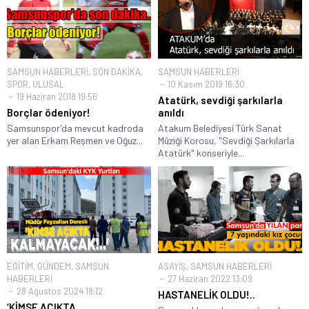
SAMSUN HABERLERİ
,
SON DAKİKA
,
SAMSUN HABERLERİ
SPOR
,
ULUSAL
10 Kasım 2019 16:30
19 Haziran 2018 19:56
Atatürk, sevdiği şarkılarla
Borçlar ödeniyor!
anıldı
Samsunspor'da mevcut kadroda
Atakum Belediyesi Türk Sanat
yer alan Erkam Reşmen ve Oğuz...
Müziği Korosu, "Sevdiği Şarkılarla
Atatürk" konseriyle...
EĞİTİM
,
GÜNDEM
,
SAMSUN
ASAYİŞ
,
SAMSUN HABERLERİ
HABERLERİ
27 Haziran 2022 13:09
28 Ağustos 2024 18:12
HASTANELİK OLDU!..
‘KİMSE AÇIKTA