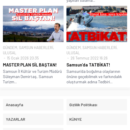
yapılan sulama...
GÜNDEM
,
SAMSUN HABERLERİ
,
GÜNDEM
,
SAMSUN HABERLERİ
,
ULUSAL
ULUSAL
15 Ocak 2026 20:35
26 Temmuz 2022 16:26
MASTER PLAN SİL BAŞTAN!
Samsun’da TATBİKAT!
Samsun İl Kültür ve Turizm Müdürü
Samsun’da boğulma olaylarının
Süleyman Demirtaş, Samsun
önüne geçebilmek ve farkındalık
Turizm...
oluşturmak adına Tedbiri...
Anasayfa
Gizlilik Politikası
YAZARLAR
KÜNYE