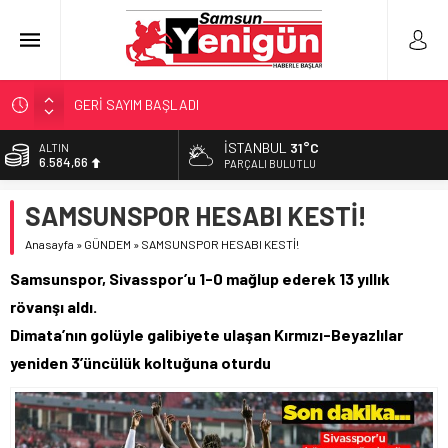
GERİ SAYIM BAŞLADI
SAMSUNSPOR’DA HEDEF 5’İNCİLİK!
İSTANBUL
31°C
BİST
13.889,75
‘BAFRA’YA YATIRIM YAPIN!’
PARÇALI BULUTLU
İŞTE FINDIK FİYATI!
DOLAR
SAMSUNSPOR HESABI KESTİ!
47,7046
YÖNETİCİ SEÇERKEN YAPILAN EN BÜYÜK HATALAR
Anasayfa
»
GÜNDEM
»
SAMSUNSPOR HESABI KESTİ!
EURO
55,0051
Samsunspor, Sivasspor’u 1-0 mağlup ederek 13 yıllık
ALTIN
rövanşı aldı.
6.584,66
Dimata’nın golüyle galibiyete ulaşan Kırmızı-Beyazlılar
yeniden 3’üncülük koltuğuna oturdu