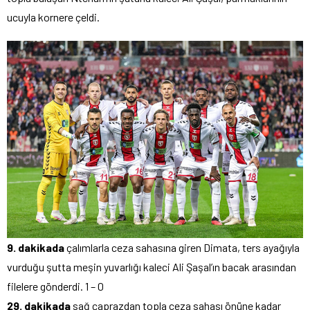
ucuyla kornere çeldi.
9. dakikada
çalımlarla ceza sahasına giren Dimata, ters ayağıyla
vurduğu şutta meşin yuvarlığı kaleci Ali Şaşal’ın bacak arasından
filelere gönderdi. 1 – 0
29. dakikada
sağ çaprazdan topla ceza sahası önüne kadar