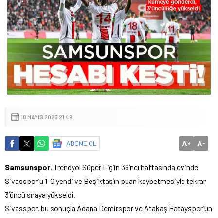
18 MAYIS 2025 21:49
A
A
ABONE OL
+
-
Samsunspor
, Trendyol Süper Lig’in 36’ncı haftasında evinde
Sivasspor’u 1-0 yendi ve Beşiktaş’ın puan kaybetmesiyle tekrar
3’üncü sıraya yükseldi.
Sivasspor, bu sonuçla Adana Demirspor ve Atakaş Hatayspor’un