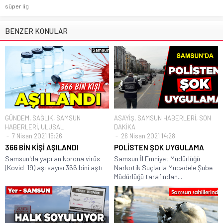
süper lig
BENZER KONULAR
GÜNDEM
,
SAĞLIK
,
SAMSUN
ASAYİŞ
,
SAMSUN HABERLERİ
,
SON
HABERLERİ
,
ULUSAL
DAKİKA
7 Nisan 2021 15:26
26 Nisan 2021 14:28
366 BİN KİŞİ AŞILANDI
POLİSTEN ŞOK UYGULAMA
Samsun'da yapılan korona virüs
Samsun İl Emniyet Müdürlüğü
(Kovid-19) aşı sayısı 366 bini aştı
Narkotik Suçlarla Mücadele Şube
Müdürlüğü tarafından...