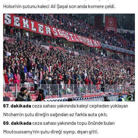
Holse’nin şutunu kaleci Ali Şaşal son anda kornere çeldi.
67. dakikada
ceza sahası yakınında kaleyi cepheden yoklayan
Ntcham’ın şutu direğin sağından az farkla auta çıktı.
69. dakikada
ceza sahası yakınında topu önünde bulan
Moutoussamy’nin şutu direği sıyırıp, dışarı gitti.