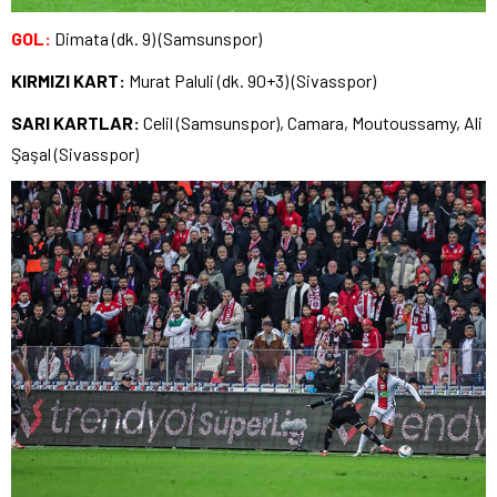
GOL:
Dimata (dk. 9) (Samsunspor)
KIRMIZI KART:
Murat Paluli (dk. 90+3) (Sivasspor)
SARI KARTLAR:
Celil (Samsunspor), Camara, Moutoussamy, Ali
Şaşal (Sivasspor)