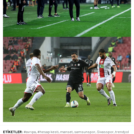
ETİKETLER:
#avrıpa
,
#hesap kesti
,
manset
,
samsunspor
,
Sivasspor
,
trendyol