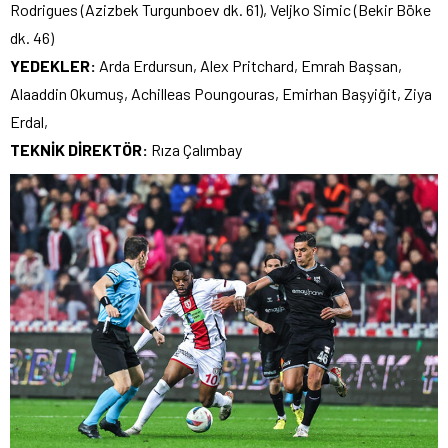
Rodrigues (Azizbek Turgunboev dk. 61), Veljko Simic (Bekir Böke
dk. 46)
YEDEKLER:
Arda Erdursun, Alex Pritchard, Emrah Başsan,
Alaaddin Okumuş, Achilleas Poungouras, Emirhan Başyiğit, Ziya
Erdal,
TEKNİK DİREKTÖR:
Rıza Çalımbay