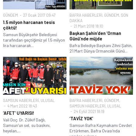
GÜNDEM
27 Ocak 2017 09:47
BAFRA HABERLERİ
,
GÜNDEM
,
SON
DAKİKA
1.5 milyon harcanan tesis
21 Mart 2018 18:10
çöktü!
Başkan Şahin’den ‘Orman
Samsun Büyükşehir Belediyesi
Günü’nde müjde
tarafından geçtiğimiz yıl 1.5 milyon
lira harcanarak...
Bafra Belediye Başkanı Zihni Şahin,
21 Mart Dünya Ormancılık Günü...
SAMSUN HABERLERİ
,
ULUSAL
BAFRA HABERLERİ
,
GÜNDEM
,
4 Mart 2022 18:43
SAMSUN HABERLERİ
,
ULUSAL
24 Eylül 2021 18:19
‘AFET’ UYARISI!
‘TAVİZ YOK’
Vali Doç. Dr. Zülkif Dağlı,
Samsun'un sel, su baskını,
Samsun Bafra Kaymakamı Cevdet
heyelan,...
Ertürkmen, Bafra Ovası’nda