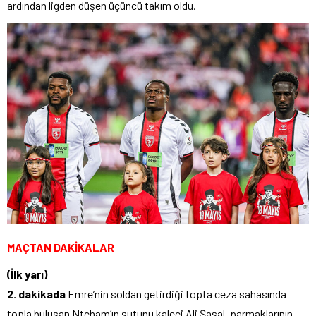
ardından ligden düşen üçüncü takım oldu.
MAÇTAN DAKİKALAR
(İlk yarı)
2. dakikada
Emre’nin soldan getirdiği topta ceza sahasında
topla buluşan Ntcham’ın şutunu kaleci Ali Şaşal, parmaklarının