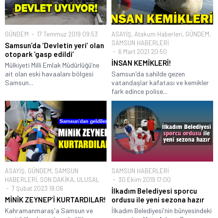
GÜNDEM
17 Temmuz 2019 09:53
ASAYİŞ
,
Atakum Haberleri
,
GÜNDEM
,
SAMSUN HABERLERİ
Samsun’da ‘Devletin yeri’ olan
6 Mart 2021 20:50
otopark ‘gasp edildi’
İNSAN KEMİKLERİ!
Mülkiyeti Milli Emlak Müdürlüğü’ne
ait olan eski havaalanı bölgesi
Samsun'da sahilde gezen
Samsun...
vatandaşlar kafatası ve kemikler
fark edince polise...
ASAYİŞ
,
GÜNDEM
,
SAMSUN
SAMSUN HABERLERİ
HABERLERİ
,
SON DAKİKA
,
ULUSAL
30 Ekim 2019 17:00
7 Şubat 2023 18:06
İlkadım Belediyesi sporcu
MİNİK ZEYNEP’İ KURTARDILAR!
ordusu ile yeni sezona hazır
Kahramanmaraş'a Samsun ve
İlkadım Belediyesi'nin bünyesindeki