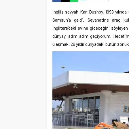
İngiliz seyyah Karl Bushby, 1999 yılınd
Samsun’a geldi. Seyahatine araç ku
İngiltere’deki evine gideceğini söyleye
dünyayı adım adım geçiyorum. Hedefim, Ş
ulaşmak. 26 yıldır dünyadaki bütün zorlu