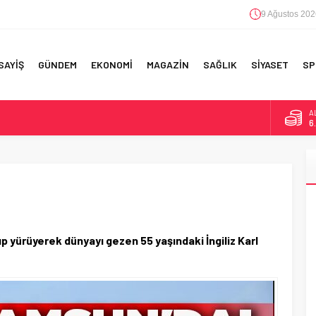
9 Ağustos 202
SAYİŞ
GÜNDEM
EKONOMİ
MAGAZİN
SAĞLIK
SİYASET
SP
A
6
F 5’İNCİLİK!
B
1
IN!’
D
47
 YAPILAN EN BÜYÜK HATALAR
E
5
 yürüyerek dünyayı gezen 55 yaşındaki İngiliz Karl