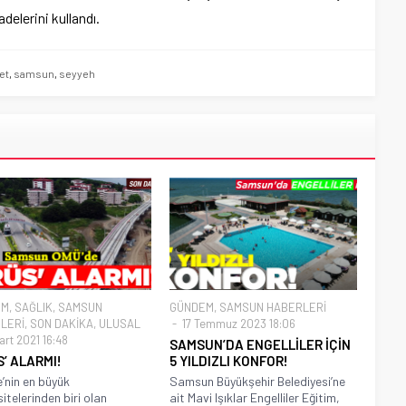
delerini kullandı.
et
,
samsun
,
seyyeh
EM
,
SAĞLIK
,
SAMSUN
GÜNDEM
,
SAMSUN HABERLERİ
LERİ
,
SON DAKİKA
,
ULUSAL
17 Temmuz 2023 18:06
art 2021 16:48
SAMSUN’DA ENGELLİLER İÇİN
S’ ALARMI!
5 YILDIZLI KONFOR!
e’nin en büyük
Samsun Büyükşehir Belediyesi’ne
itelerinden biri olan
ait Mavi Işıklar Engelliler Eğitim,