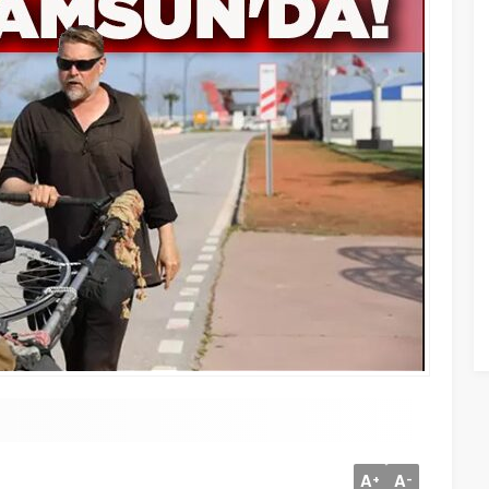
A
A
+
-