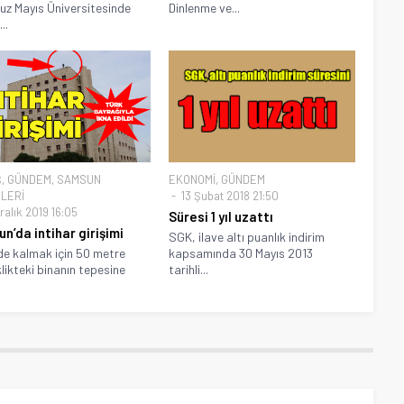
z Mayıs Üniversitesinde
Dinlenme ve...
..
Ş
,
GÜNDEM
,
SAMSUN
EKONOMİ
,
GÜNDEM
LERİ
13 Şubat 2018 21:50
ralık 2019 16:05
Süresi 1 yıl uzattı
n’da intihar girişimi
SGK, ilave altı puanlık indirim
e kalmak için 50 metre
kapsamında 30 Mayıs 2013
likteki binanın tepesine
tarihli...