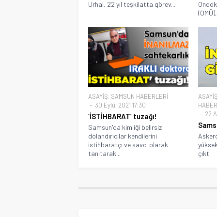
Urhal, 22 yıl teşkilatta görev...
Ondoku
(OMÜ),.
ASAYİŞ
,
SAMSUN HABERLERİ
ASAYİ
30 Eylül 2021 17:30
HABER
22 A
‘İSTİHBARAT’ tuzağı!
Samsu
Samsun'da kimliği belirsiz
dolandırıcılar kendilerini
Askerd
istihbaratçı ve savcı olarak
yüksek
tanıtarak...
çıktı