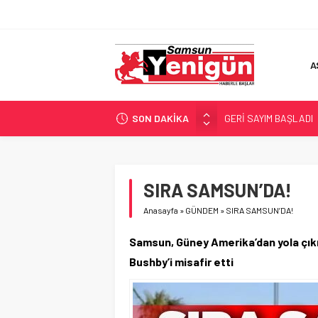
A
SON DAKİKA
GERİ SAYIM BAŞLADI
SAMSUNSPOR’DA HEDE
‘BAFRA’YA YATIRIM YAP
İŞTE FINDIK FİYATI!
SIRA SAMSUN’DA!
YÖNETİCİ SEÇERKEN
Anasayfa
»
GÜNDEM
»
SIRA SAMSUN’DA!
Samsun, Güney Amerika’dan yola çıkıp
Bushby’i misafir etti