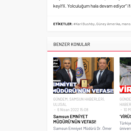
keyifli. Yolculuğum hala devam ediyor” ifa
ETİKETLER:
#Karl Bushby
,
Güney Amerika
,
mans
BENZER KONULAR
GÜNDEM
,
SAMSUN HABERLERİ
,
GÜND
ULUSAL
HABER
6 Nisan 2022 15:08
10 M
Samsun EMNİYET
‘VİRÜ
MÜDÜRÜ’NÜN VEFASI!
Türkiy
Samsun Emniyet Müdürü Dr. Ömer
ünivers