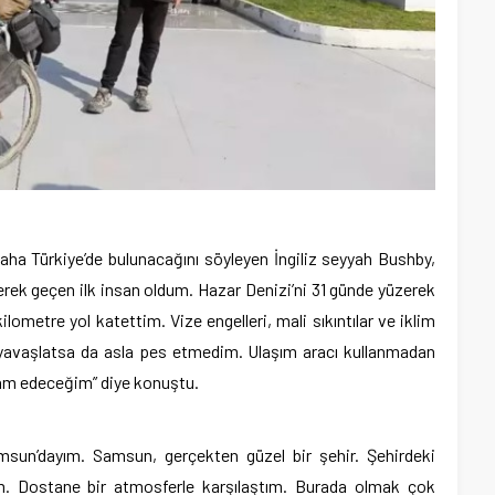
ha Türkiye’de bulunacağını söyleyen İngiliz seyyah Bushby,
erek geçen ilk insan oldum. Hazar Denizi’ni 31 günde yüzerek
lometre yol katettim. Vize engelleri, mali sıkıntılar ve iklim
 yavaşlatsa da asla pes etmedim. Ulaşım aracı kullanmadan
vam edeceğim” diye konuştu.
sun’dayım. Samsun, gerçekten güzel bir şehir. Şehirdeki
m. Dostane bir atmosferle karşılaştım. Burada olmak çok