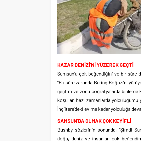
HAZAR DENİZİ’Nİ YÜZEREK GEÇTİ
Samsun’u çok beğendiğini ve bir süre da
“Bu süre zarfında Bering Boğazı’nı yürüy
geçtim ve zorlu coğrafyalarda binlerce ki
koşulları bazı zamanlarda yolculuğumu
İngiltere’deki evime kadar yolculuğa de
SAMSUN’DA OLMAK ÇOK KEYİFLİ
Bushby sözlerinin sonunda, “Şimdi Sam
doğa, deniz ve insanları çok beğendi