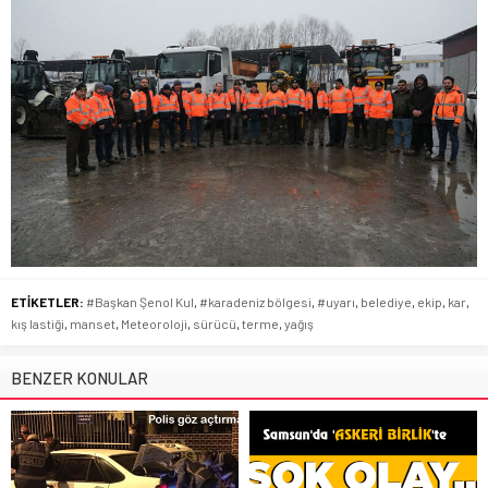
ETİKETLER:
#Başkan Şenol Kul
,
#karadeniz bölgesi
,
#uyarı
,
belediye
,
ekip
,
kar
,
kış lastiği
,
manset
,
Meteoroloji
,
sürücü
,
terme
,
yağış
BENZER KONULAR