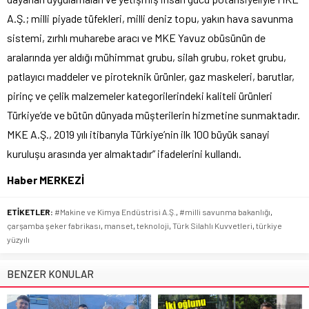
A.Ş.; milli piyade tüfekleri, milli deniz topu, yakın hava savunma
sistemi, zırhlı muharebe aracı ve MKE Yavuz obüsünün de
aralarında yer aldığı mühimmat grubu, silah grubu, roket grubu,
patlayıcı maddeler ve piroteknik ürünler, gaz maskeleri, barutlar,
pirinç ve çelik malzemeler kategorilerindeki kaliteli ürünleri
Türkiye’de ve bütün dünyada müşterilerin hizmetine sunmaktadır.
MKE A.Ş., 2019 yılı itibarıyla Türkiye’nin ilk 100 büyük sanayi
kuruluşu arasında yer almaktadır” ifadelerini kullandı.
Haber MERKEZİ
ETİKETLER:
#Makine ve Kimya Endüstrisi A.Ş.
,
#milli savunma bakanlığı
,
çarşamba şeker fabrikası
,
manset
,
teknoloji
,
Türk Silahlı Kuvvetleri
,
türkiye
yüzyılı
BENZER KONULAR