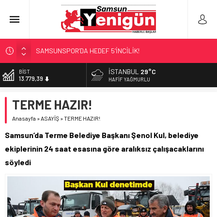
SAMSUNSPOR’DA HEDEF 5’İNCİLİK!
‘BAFRA’YA YATIRIM YAPIN!’
İSTANBUL
29°C
DOLAR
47,7111
İŞTE FINDIK FİYATI!
HAFIF YAĞMURLU
YÖNETİCİ SEÇERKEN YAPILAN EN BÜYÜK HATALAR
EURO
TERME HAZIR!
55,1881
GERİ SAYIM BAŞLADI
Anasayfa
»
ASAYİŞ
»
TERME HAZIR!
ALTIN
6.660,55
Samsun’da Terme Belediye Başkanı Şenol Kul, belediye
BİST
ekiplerinin 24 saat esasına göre aralıksız çalışacaklarını
13.779,39
söyledi