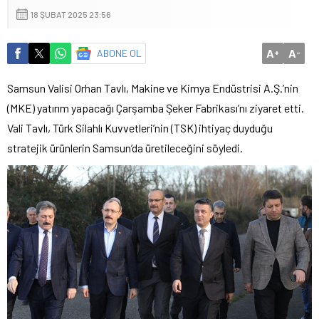
18 ŞUBAT 2025 23:56
A
A
ABONE OL
+
-
Samsun Valisi Orhan Tavlı, Makine ve Kimya Endüstrisi A.Ş.’nin
(MKE) yatırım yapacağı Çarşamba Şeker Fabrikası’nı ziyaret etti.
Vali Tavlı, Türk Silahlı Kuvvetleri’nin (TSK) ihtiyaç duyduğu
stratejik ürünlerin Samsun’da üretileceğini söyledi.