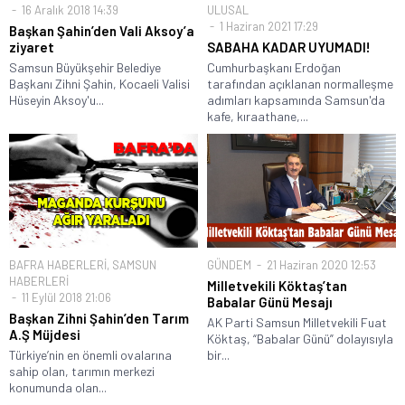
16 Aralık 2018 14:39
ULUSAL
1 Haziran 2021 17:29
Başkan Şahin’den Vali Aksoy’a
ziyaret
SABAHA KADAR UYUMADI!
Samsun Büyükşehir Belediye
Cumhurbaşkanı Erdoğan
Başkanı Zihni Şahin, Kocaeli Valisi
tarafından açıklanan normalleşme
Hüseyin Aksoy'u...
adımları kapsamında Samsun'da
kafe, kıraathane,...
BAFRA HABERLERİ
,
SAMSUN
GÜNDEM
21 Haziran 2020 12:53
HABERLERİ
Milletvekili Köktaş’tan
11 Eylül 2018 21:06
Babalar Günü Mesajı
Başkan Zihni Şahin’den Tarım
AK Parti Samsun Milletvekili Fuat
A.Ş Müjdesi
Köktaş, “Babalar Günü” dolayısıyla
Türkiye’nin en önemli ovalarına
bir...
sahip olan, tarımın merkezi
konumunda olan...