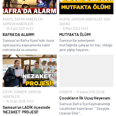
ASAYİŞ
,
BAFRA HABERLERİ
,
ASAYİŞ
,
SAMSUN HABERLERİ
,
SON
SAMSUN HABERLERİ
DAKİKA
25 Eylül 2021 14:24
6 Mart 2022 14:53
BAFRA’DA ALARM!
MUTFAKTA ÖLÜM!
Samsun'un Bafra İlçesi'nde, huzur
Samsun'da askeriyenin
operasyonu kapsamında sabit
mutfağında çalışan bir kişi, olduğu
noktalarda ve umuma...
yere yığılıp hayatını...
EĞİTİM
,
GÜNDEM
,
SAMSUN
GÜNDEM
11 Şubat 2016 20:06
HABERLERİ
Çocukların İlk Uçuş Heyecanı
15 Ocak 2026 17:54
Samsun Bafra İlçe Kaymakamlığı
Samsun’un LADİK ilçesinde
tarafından hazırlanan ‘’ Sevgiyle
‘NEZAKET’ PROJESİ!
Uzanan Eller’’...