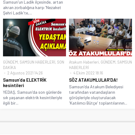
Samsun'un Ladik ilçesinde, artan
akran zorbalığına karşı 'Nezaket
Şehri Ladik'te,...
GÜNDEM
,
SAMSUN HABERLERİ
,
SON
Atakum Haberleri
,
GÜNDEM
,
SAMSUN
DAKİKA
HABERLERİ
2 Ağustos 2021 14:26
4 Ekim 2022 18:16
Samsun’da ELEKTRİK
SÖZ ATAKUMLULAR’DA!
kesintileri
Samsun'da Atakum Belediyesi
YEDAŞ, Samsun'da son günlerde
tarafından vatandaşların
sık yaşanan elektrik kesintileriyle
görüşleriyle oluşturulacak
ilgili bir...
'Katılımcı Bütçe' toplantılarının...