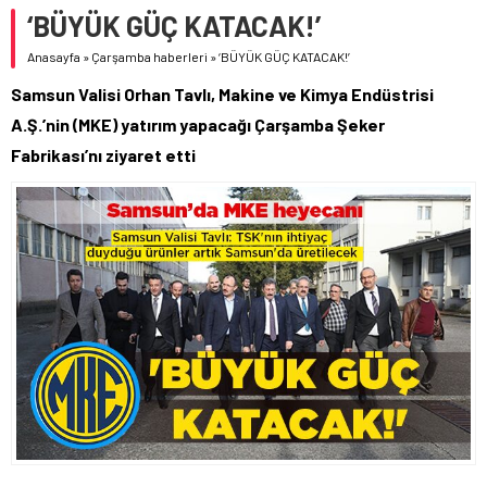
‘BÜYÜK GÜÇ KATACAK!’
Anasayfa
»
Çarşamba haberleri
»
‘BÜYÜK GÜÇ KATACAK!’
Samsun Valisi Orhan Tavlı, Makine ve Kimya Endüstrisi
A.Ş.’nin (MKE) yatırım yapacağı Çarşamba Şeker
Fabrikası’nı ziyaret etti