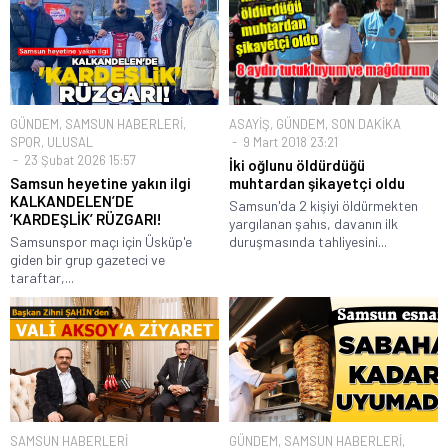
GÜNDEM
,
SAMSUN HABERLERİ
,
ASAYİŞ
,
GÜNDEM
,
SON DAKİKA
SPOR
,
ULUSAL
9 Mart 2018 23:21
23 Şubat 2026 15:57
İki oğlunu öldürdüğü
Samsun heyetine yakın ilgi
muhtardan şikayetçi oldu
KALKANDELEN’DE
Samsun'da 2 kişiyi öldürmekten
‘KARDEŞLİK’ RÜZGARI!
yargılanan şahıs, davanın ilk
Samsunspor maçı için Üsküp'e
duruşmasında tahliyesini...
giden bir grup gazeteci ve
taraftar,...
SAMSUN HABERLERİ
GÜNDEM
,
SAMSUN HABERLERİ
,