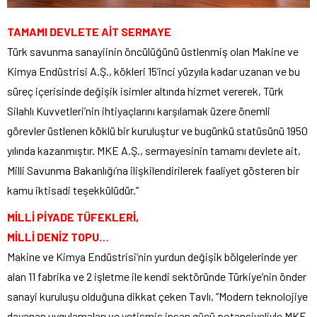
TAMAMI DEVLETE AİT SERMAYE
Türk savunma sanayiinin öncülüğünü üstlenmiş olan Makine ve
Kimya Endüstrisi A.Ş., kökleri 15’inci yüzyıla kadar uzanan ve bu
süreç içerisinde değişik isimler altında hizmet vererek, Türk
Silahlı Kuvvetleri’nin ihtiyaçlarını karşılamak üzere önemli
görevler üstlenen köklü bir kuruluştur ve bugünkü statüsünü 1950
yılında kazanmıştır. MKE A.Ş., sermayesinin tamamı devlete ait,
Milli Savunma Bakanlığı’na ilişkilendirilerek faaliyet gösteren bir
kamu iktisadi teşekkülüdür.”
MİLLİ PİYADE TÜFEKLERİ,
MİLLİ DENİZ TOPU…
Makine ve Kimya Endüstrisi’nin yurdun değişik bölgelerinde yer
alan 11 fabrika ve 2 işletme ile kendi sektöründe Türkiye’nin önder
sanayi kuruluşu olduğuna dikkat çeken Tavlı, “Modern teknolojiye
dayanan uygulamaları ve yetişmiş insan gücü potansiyeliyle MKE