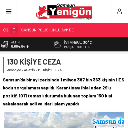
SAMSUN POLİSİ ÜNLÜ AVM’DE!
NEBİYANFEST BÜYÜLEDİ!
İSTANBUL
30°C
ALTIN
6.684,84
ULAŞIMA ZAM MI GELİYOR?
PARÇALI BULUTLU
LÖSEV’İN KAHRAMANLARI!
BİST
130 KİŞİYE CEZA
13.811,60
‘EL EMEĞİ’ DAYANIŞMASI
Anasayfa
»
ASAYİŞ
»
130 KİŞİYE CEZA
DOLAR
47,7110
Samsun’da bir ay içerisinde 1 milyon 387 bin 363 kişinin HES
EURO
kodu sorgulaması yapıldı. Karantinayı ihlal eden 29’u
55,1602
pozitif, 101’i temaslı durumda bulunan toplam 130 kişi
yakalanarak adli ve idari işlem yapıldı