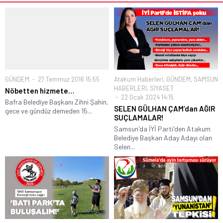
GÜNDEM
27 Temmuz 2016 15:55
Atakum Haberleri
,
GÜNDEM
,
SAMSUN
HABERLERİ
,
SİYASET
Nöbetten hizmete…
22 Ocak 2024 14:15
Bafra Belediye Başkanı Zihni Şahin,
SELEN GÜLHAN ÇAM’dan AĞIR
gece ve gündüz demeden 15...
SUÇLAMALAR!
Samsun'da İYİ Parti'den Atakum
Belediye Başkan Aday Adayı olan
Selen...