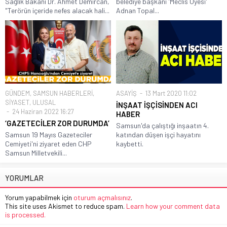
Sağlık Bakanı Dr. Ahmet Demircan,
belediye başkanı 'Meclis Üyesi'
"Terörün içeride nefes alacak hali...
Adnan Topal...
GÜNDEM
,
SAMSUN HABERLERİ
,
ASAYİŞ
13 Mart 2020 11:02
SİYASET
,
ULUSAL
İNŞAAT İŞÇİSİNDEN ACI
24 Haziran 2022 16:27
HABER
‘GAZETECİLER ZOR DURUMDA’
Samsun'da çalıştığı inşaatın 4.
Samsun 19 Mayıs Gazeteciler
katından düşen işçi hayatını
Cemiyeti'ni ziyaret eden CHP
kaybetti.
Samsun Milletvekili...
YORUMLAR
Yorum yapabilmek için
oturum açmalısınız
.
This site uses Akismet to reduce spam.
Learn how your comment data
is processed.