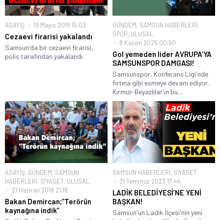
ASAYİŞ
19 Mayıs 2019 15:03
GÜNDEM
,
SAMSUN HABERLERİ
,
SPOR
,
ULUSAL
Cezaevi firarisi yakalandı
8 Kasım 2025 00:50
Samsun'da bir cezaevi firarisi,
Gol yemeden lider AVRUPA’YA
polis tarafından yakalandı.
SAMSUNSPOR DAMGASI!
Samsunspor, Konferans Ligi'nde
fırtına gibi esmeye devam ediyor.
Kırmızı-Beyazlılar'ın bu...
ASAYİŞ
,
GÜNDEM
,
SAMSUN
SAMSUN HABERLERİ
,
SİYASET
HABERLERİ
,
SİYASET
,
ULUSAL
31 Temmuz 2023 17:44
21 Haziran 2018 21:18
LADİK BELEDİYESİ’NE YENİ
Bakan Demircan;“Terörün
BAŞKAN!
kaynağına indik”
Samsun'un Ladik İlçesi'nin yeni