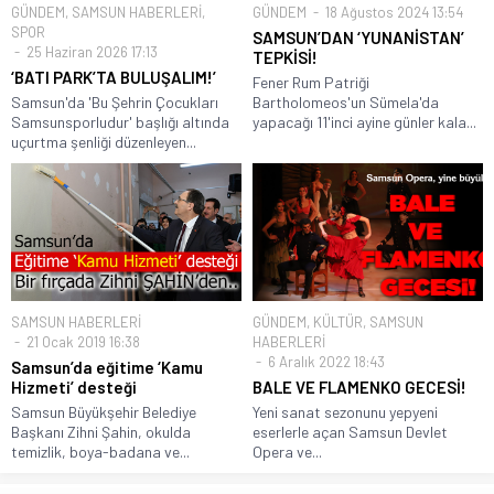
GÜNDEM
,
SAMSUN HABERLERİ
,
GÜNDEM
18 Ağustos 2024 13:54
SPOR
SAMSUN’DAN ‘YUNANİSTAN’
25 Haziran 2026 17:13
TEPKİSİ!
‘BATI PARK’TA BULUŞALIM!’
Fener Rum Patriği
Samsun'da 'Bu Şehrin Çocukları
Bartholomeos'un Sümela'da
Samsunsporludur' başlığı altında
yapacağı 11'inci ayine günler kala...
uçurtma şenliği düzenleyen...
SAMSUN HABERLERİ
GÜNDEM
,
KÜLTÜR
,
SAMSUN
21 Ocak 2019 16:38
HABERLERİ
6 Aralık 2022 18:43
Samsun’da eğitime ‘Kamu
Hizmeti’ desteği
BALE VE FLAMENKO GECESİ!
Samsun Büyükşehir Belediye
Yeni sanat sezonunu yepyeni
Başkanı Zihni Şahin, okulda
eserlerle açan Samsun Devlet
temizlik, boya-badana ve...
Opera ve...