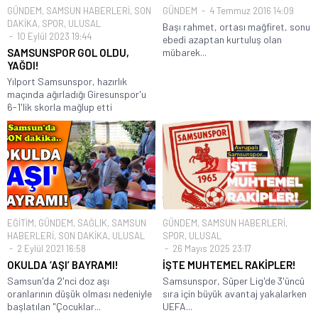
GÜNDEM
,
SAMSUN HABERLERİ
,
SON
GÜNDEM
4 Temmuz 2016 14:09
DAKİKA
,
SPOR
,
ULUSAL
Başı rahmet, ortası mağfiret, sonu
10 Eylül 2023 19:44
ebedi azaptan kurtuluş olan
SAMSUNSPOR GOL OLDU,
mübarek...
YAĞDI!
Yılport Samsunspor, hazırlık
maçında ağırladığı Giresunspor'u
6-1'lik skorla mağlup etti
EĞİTİM
,
GÜNDEM
,
SAĞLIK
,
SAMSUN
GÜNDEM
,
SAMSUN HABERLERİ
,
HABERLERİ
,
SON DAKİKA
,
ULUSAL
SPOR
,
ULUSAL
2 Eylül 2021 16:58
26 Mayıs 2025 23:17
OKULDA ‘AŞI’ BAYRAMI!
İŞTE MUHTEMEL RAKİPLER!
Samsun'da 2'nci doz aşı
Samsunspor, Süper Lig'de 3'üncü
oranlarının düşük olması nedeniyle
sıra için büyük avantaj yakalarken
başlatılan "Çocuklar...
UEFA...