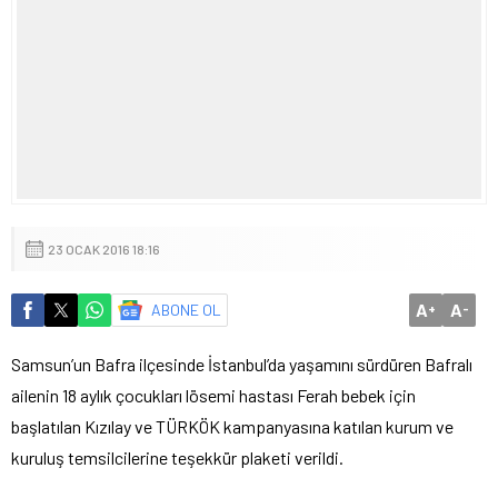
23 OCAK 2016 18:16
A
A
ABONE OL
+
-
Samsun’un Bafra ilçesinde İstanbul’da yaşamını sürdüren Bafralı
ailenin 18 aylık çocukları lösemi hastası Ferah bebek için
başlatılan Kızılay ve TÜRKÖK kampanyasına katılan kurum ve
kuruluş temsilcilerine teşekkür plaketi verildi.