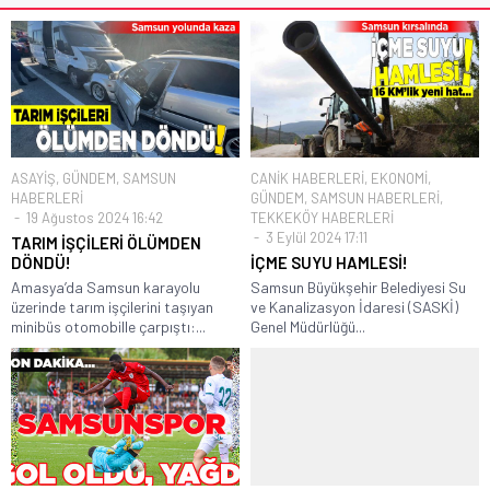
ASAYİŞ
,
GÜNDEM
,
SAMSUN
CANİK HABERLERİ
,
EKONOMİ
,
HABERLERİ
GÜNDEM
,
SAMSUN HABERLERİ
,
19 Ağustos 2024 16:42
TEKKEKÖY HABERLERİ
3 Eylül 2024 17:11
TARIM İŞÇİLERİ ÖLÜMDEN
DÖNDÜ!
İÇME SUYU HAMLESİ!
Amasya’da Samsun karayolu
Samsun Büyükşehir Belediyesi Su
üzerinde tarım işçilerini taşıyan
ve Kanalizasyon İdaresi (SASKİ)
minibüs otomobille çarpıştı:...
Genel Müdürlüğü...