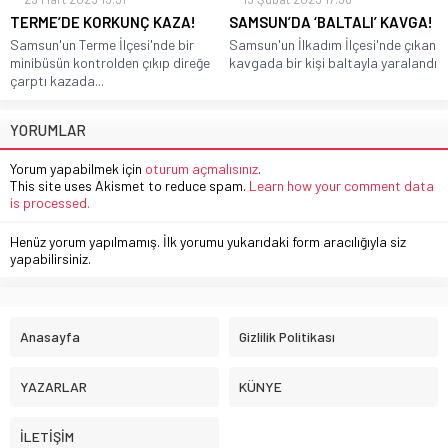
TERME’DE KORKUNÇ KAZA!
SAMSUN’DA ‘BALTALI’ KAVGA!
Samsun'un Terme İlçesi'nde bir
Samsun'un İlkadım İlçesi'nde çıkan
minibüsün kontrolden çıkıp direğe
kavgada bir kişi baltayla yaralandı
çarptı kazada...
YORUMLAR
Yorum yapabilmek için
oturum açmalısınız
.
This site uses Akismet to reduce spam.
Learn how your comment data
is processed.
Henüz yorum yapılmamış. İlk yorumu yukarıdaki form aracılığıyla siz
yapabilirsiniz.
Anasayfa
Gizlilik Politikası
YAZARLAR
KÜNYE
İLETİŞİM