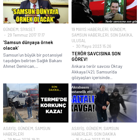
GÜNDEM
,
SİYASET
19 MAYIS HABERLERİ
,
GÜNDEM
,
29 Temmuz 2017 17:17
SAMSUN HABERLERİ
,
SON DAKİKA
,
ULUSAL
‘Samsun dünyaya örnek
30 Mayıs 2023 15:26
olacak’
TERÖR SAVCISINA SON
Samsun'un büyük bir potansiyel
GÖREV!
taşıdığını belirten Sağlık Bakanı
Ahmet Demircan,...
Ankara terör savcısı Oktay
Akkaya (42), Samsun’da
gözyaşları içerisinde...
ASAYİŞ
,
GÜNDEM
,
SAMSUN
ASAYİŞ
,
GÜNDEM
,
SAMSUN
HABERLERİ
HABERLERİ
,
SON DAKİKA
29 Mart 2025 19:31
15 Şubat 2023 17:38