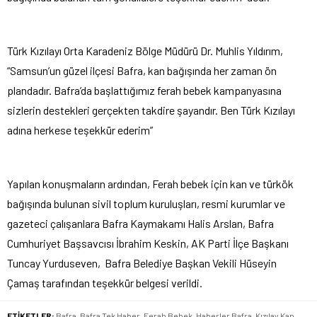
Türk Kızılayı Orta Karadeniz Bölge Müdürü Dr. Muhlis Yıldırım,
“Samsun’un güzel ilçesi Bafra, kan bağışında her zaman ön
plandadır. Bafra’da başlattığımız ferah bebek kampanyasına
sizlerin destekleri gerçekten takdire şayandır. Ben Türk Kızılayı
adına herkese teşekkür ederim”
Yapılan konuşmaların ardından, Ferah bebek için kan ve türkök
bağışında bulunan sivil toplum kuruluşları, resmi kurumlar ve
gazeteci çalışanlara Bafra Kaymakamı Halis Arslan, Bafra
Cumhuriyet Başsavcısı İbrahim Keskin, AK Parti İlçe Başkanı
Tuncay Yurduseven, Bafra Belediye Başkan Vekili Hüseyin
Çamaş tarafından teşekkür belgesi verildi.
ETİKETLER:
Bafra
,
Bafra Tek Haber
,
Ferah Bebek
,
Haberler Bafra
,
Kızılay Kan