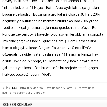
söyleyen, 19 Mayıs İlçesi Belediye Başkanı Osman Topaloğlu,
“Yıllardır beklenen 19 Mayıs – Bafra Arası aydınlatma çalışmaları
bugünlerde başladı. Bu çalışma geç kalmış olsa da 30 Mart 2014
seçimleriyle bütün şehir olmamızla birlikte aslında 2014 yılında
ivedi olarak çalışmasına başlanması gereken bir projeydi. Bu
konu gerçekten çok şikayetler oldu, söylemler oldu ama sonuçta
imkanlar çerçevesinde bu güne nasipmiş. Hem Bafra halkına,
hem o bölgeyi kullanan Alaçam, Yakakent ve Sinop İlimiz
güzergahında giden vatandaşlarımıza, 19 Mayıslı halkımıza hayırlı
olsun. Çok ciddi bir proje, 17 kilometre boyunca bir aydınlatma
çalışması yapılacak. Ben bu vesile ile bu projede emeği geçen
herkese teşekkür ederim” dedi.
ETİKETLER:
Bafra 19 Mayıs arası
,
Bafra Haberleri
,
Bafra Tek
,
Karayolunda
aydınlatma çalışmaları
,
Tek Haber
BENZER KONULAR