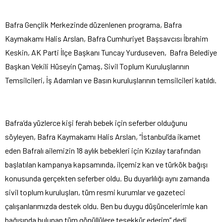
Bafra Gençlik Merkezinde düzenlenen programa, Bafra
Kaymakamı Halis Arslan, Bafra Cumhuriyet Başsavcısı İbrahim
Keskin, AK Parti İlçe Başkanı Tuncay Yurduseven, Bafra Belediye
Başkan Vekili Hüseyin Çamaş, Sivil Toplum Kuruluşlarının
Temsilcileri, İş Adamları ve Basın kuruluşlarının temsilcileri katıldı.
Bafra’da yüzlerce kişi ferah bebek için seferber olduğunu
söyleyen, Bafra Kaymakamı Halis Arslan, “İstanbul’da ikamet
eden Bafralı ailemizin 18 aylık bebekleri için Kızılay tarafından
başlatılan kampanya kapsamında, ilçemiz kan ve türkök bağışı
konusunda gerçekten seferber oldu. Bu duyarlılığı aynı zamanda
sivil toplum kuruluşları, tüm resmi kurumlar ve gazeteci
çalışanlarımızda destek oldu. Ben bu duygu düşüncelerimle kan
bağışında bulunan tüm gönüllülere teşekkür ederim” dedi.