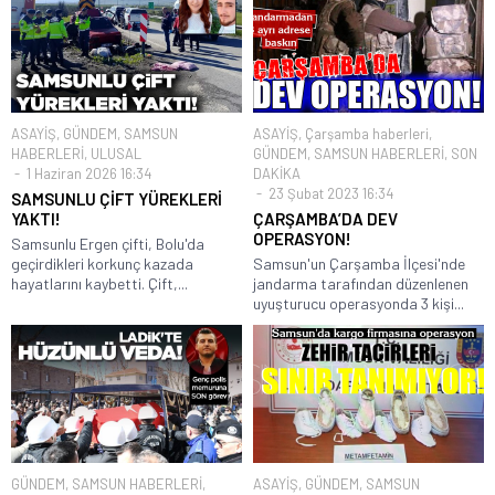
ASAYİŞ
,
GÜNDEM
,
SAMSUN
ASAYİŞ
,
Çarşamba haberleri
,
HABERLERİ
,
ULUSAL
GÜNDEM
,
SAMSUN HABERLERİ
,
SON
1 Haziran 2026 16:34
DAKİKA
23 Şubat 2023 16:34
SAMSUNLU ÇİFT YÜREKLERİ
YAKTI!
ÇARŞAMBA’DA DEV
OPERASYON!
Samsunlu Ergen çifti, Bolu'da
geçirdikleri korkunç kazada
Samsun'un Çarşamba İlçesi'nde
hayatlarını kaybetti. Çift,...
jandarma tarafından düzenlenen
uyuşturucu operasyonda 3 kişi...
GÜNDEM
,
SAMSUN HABERLERİ
,
ASAYİŞ
,
GÜNDEM
,
SAMSUN