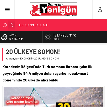
GERİ SAYIM BAŞLADI
SAMSUNSPOR’DA HEDEF 5’İNCİLİK!
İSTANBUL
31°C
ALTIN
6.519,97
‘BAFRA’YA YATIRIM YAPIN!’
AÇIK
İŞTE FINDIK FİYATI!
BİST
20 ÜLKEYE SOMON!
13.798,82
YÖNETİCİ SEÇERKEN YAPILAN EN BÜYÜK HATALAR
Anasayfa
»
EKONOMİ
»
20 ÜLKEYE SOMON!
DOLAR
47,7025
Karadeniz Bölgesi’nde Türk somonu ihracatı yılın ilk
EURO
çeyreğinde 84,4 milyon doları aşarken ocak-mart
55,0112
döneminde 20 ülkede alıcı buldu