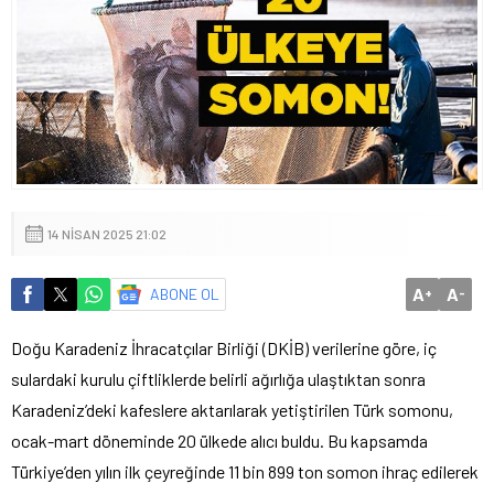
14 NISAN 2025 21:02
A
A
ABONE OL
+
-
Doğu Karadeniz İhracatçılar Birliği (DKİB) verilerine göre, iç
sulardaki kurulu çiftliklerde belirli ağırlığa ulaştıktan sonra
Karadeniz’deki kafeslere aktarılarak yetiştirilen Türk somonu,
ocak-mart döneminde 20 ülkede alıcı buldu. Bu kapsamda
Türkiye’den yılın ilk çeyreğinde 11 bin 899 ton somon ihraç edilerek