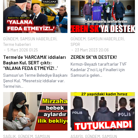
GÜNDEM
,
SAMSUN HABERLERİ
,
GÜNDEM
,
SAMSUN HABERLERİ
,
Terme haberleri
SPOR
5 Mart 2026 01:25
23 Mart 2023 20:06
Terme’de ‘HARCAMA’ iddiaları
ZEREN SK’YA DESTEK!
Başkan Kul, SERT çıktı:
Kırmızı-Beyazlı taraftarlar TVF
‘YALANA FEDA ETMEYİZ!..’
Kadınlar 2'nci Lig Finalleri için
Samsun'un Terme Belediye Başkanı
Samsun’a gelen...
Şenol Kul, "Mesnetsiz iddialar var.
Terme'nin...
SAĞLIK
,
GÜNDEM
,
SAMSUN
ASAYİŞ
,
GÜNDEM
,
SAMSUN