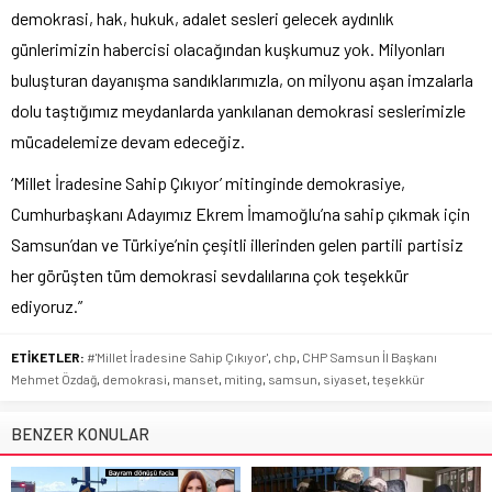
demokrasi, hak, hukuk, adalet sesleri gelecek aydınlık
günlerimizin habercisi olacağından kuşkumuz yok. Milyonları
buluşturan dayanışma sandıklarımızla, on milyonu aşan imzalarla
dolu taştığımız meydanlarda yankılanan demokrasi seslerimizle
mücadelemize devam edeceğiz.
‘Millet İradesine Sahip Çıkıyor’ mitinginde demokrasiye,
Cumhurbaşkanı Adayımız Ekrem İmamoğlu’na sahip çıkmak için
Samsun’dan ve Türkiye’nin çeşitli illerinden gelen partili partisiz
her görüşten tüm demokrasi sevdalılarına çok teşekkür
ediyoruz.”
ETİKETLER:
#'Millet İradesine Sahip Çıkıyor'
,
chp
,
CHP Samsun İl Başkanı
Mehmet Özdağ
,
demokrasi
,
manset
,
miting
,
samsun
,
siyaset
,
teşekkür
BENZER KONULAR