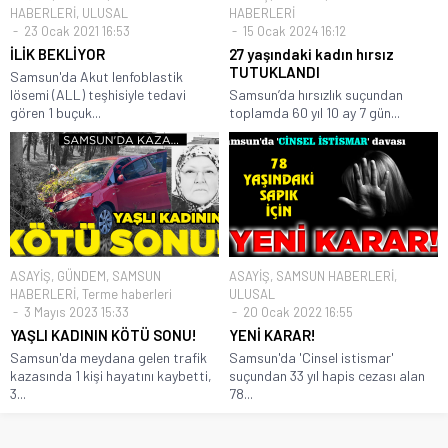
HABERLERİ
,
ULUSAL
HABERLERİ
23 Ocak 2021 16:53
15 Ocak 2024 16:12
İLİK BEKLİYOR
27 yaşındaki kadın hırsız
TUTUKLANDI
Samsun'da Akut lenfoblastik
lösemi (ALL) teşhisiyle tedavi
Samsun’da hırsızlık suçundan
gören 1 buçuk...
toplamda 60 yıl 10 ay 7 gün...
ASAYİŞ
,
GÜNDEM
,
SAMSUN
ASAYİŞ
,
SAMSUN HABERLERİ
,
HABERLERİ
,
Terme haberleri
ULUSAL
3 Mayıs 2023 15:33
20 Ocak 2022 16:55
YAŞLI KADININ KÖTÜ SONU!
YENİ KARAR!
Samsun'da meydana gelen trafik
Samsun'da 'Cinsel istismar'
kazasında 1 kişi hayatını kaybetti,
suçundan 33 yıl hapis cezası alan
3...
78...