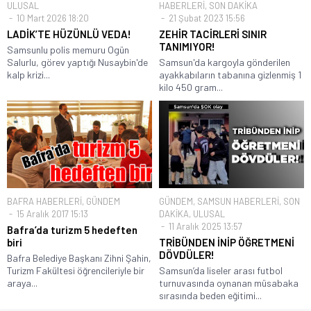
ULUSAL
HABERLERİ
,
SON DAKİKA
10 Mart 2026 18:20
21 Şubat 2023 15:56
LADİK’TE HÜZÜNLÜ VEDA!
ZEHİR TACİRLERİ SINIR
TANIMIYOR!
Samsunlu polis memuru Ogün
Salurlu, görev yaptığı Nusaybin'de
Samsun'da kargoyla gönderilen
kalp krizi...
ayakkabıların tabanına gizlenmiş 1
kilo 450 gram...
BAFRA HABERLERİ
,
GÜNDEM
GÜNDEM
,
SAMSUN HABERLERİ
,
SON
15 Aralık 2017 15:13
DAKİKA
,
ULUSAL
11 Aralık 2025 13:57
Bafra’da turizm 5 hedeften
biri
TRİBÜNDEN İNİP ÖĞRETMENİ
DÖVDÜLER!
Bafra Belediye Başkanı Zihni Şahin,
Turizm Fakültesi öğrencileriyle bir
Samsun’da liseler arası futbol
araya...
turnuvasında oynanan müsabaka
sırasında beden eğitimi...