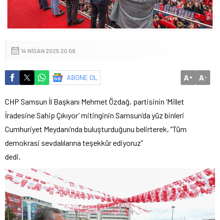
14 NISAN 2025 20:56
A
A
ABONE OL
+
-
CHP Samsun İl Başkanı Mehmet Özdağ, partisinin ‘Millet
İradesine Sahip Çıkıyor’ mitinginin Samsun’da yüz binleri
Cumhuriyet Meydanı’nda buluşturduğunu belirterek, “Tüm
demokrasi sevdalılarına teşekkür ediyoruz”
dedi.