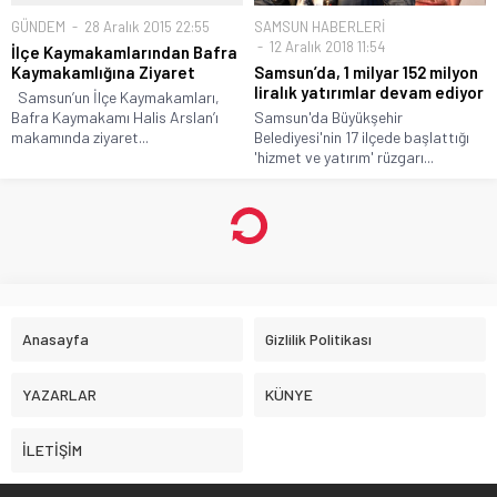
GÜNDEM
28 Aralık 2015 22:55
SAMSUN HABERLERİ
12 Aralık 2018 11:54
İlçe Kaymakamlarından Bafra
Kaymakamlığına Ziyaret
Samsun’da, 1 milyar 152 milyon
liralık yatırımlar devam ediyor
Samsun’un İlçe Kaymakamları,
Bafra Kaymakamı Halis Arslan’ı
Samsun'da Büyükşehir
makamında ziyaret...
Belediyesi'nin 17 ilçede başlattığı
'hizmet ve yatırım' rüzgarı...
Anasayfa
Gizlilik Politikası
YAZARLAR
KÜNYE
İLETİŞİM