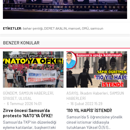
ETİKETLER:
bahar şenliği
,
DEMET AKALIN
,
manset
,
OMÜ
,
samsun
BENZER KONULAR
GÜNDEM
,
SAMSUN HABERLERİ
,
ASAYİŞ
,
İlkadım Haberleri
,
SAMSUN
SİYASET
,
ULUSAL
HABERLERİ
6 Temmuz 2026 14:01
16 Şubat 2022 15:29
Zirve öncesi Samsun’da
‘110 YIL HAPİS’ İSTENDİ!
protesto ‘NATO’YA ÖFKE!
Samsun'da 5 öğrencisine yönelik
Samsun'da TKP'nin düzenlediği
cinsel istismar iddiasıyla
eyleme katılanlar, başkentteki
tutuklanan Yüksel Ö.(51)...