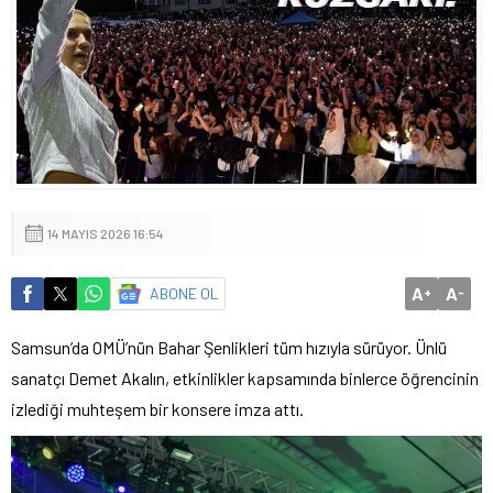
14 MAYIS 2026 16:54
A
A
ABONE OL
+
-
Samsun’da OMÜ’nün Bahar Şenlikleri tüm hızıyla sürüyor. Ünlü
sanatçı Demet Akalın, etkinlikler kapsamında binlerce öğrencinin
izlediği muhteşem bir konsere imza attı.