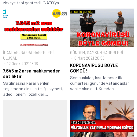
zirveye tepi gösterdi, 'NATO'ya...
İLANLAR
,
BAFRA HABERLERİ
,
GÜNDEM
,
SAMSUN HABERLERİ
ULUSAL
6 Mart 2021 20:56
12 Ocak 2021 18:16
KORONAVİRÜSÜ BÖYLE
7.645 m2 arsa mahkemeden
GÖMDÜ!
satılıktır
Samsunlular, kısıtlamasız ilk
Satılmasına karar verilen
cumartesi gününde vatandaşlar
taşınmazın cinsi, niteliği, kıymeti,
sahile akın etti. Kumdan...
adedi, önemli özellikleri...