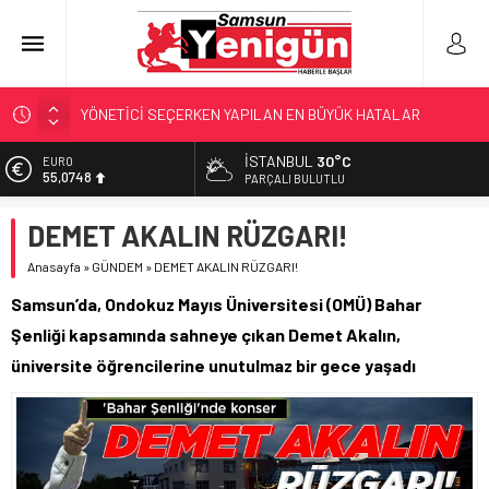
YÖNETİCİ SEÇERKEN YAPILAN EN BÜYÜK HATALAR
GERİ SAYIM BAŞLADI
İSTANBUL
30°C
EURO
SAMSUNSPOR’DA HEDEF 5’İNCİLİK!
55,0748
PARÇALI BULUTLU
‘BAFRA’YA YATIRIM YAPIN!’
ALTIN
DEMET AKALIN RÜZGARI!
6.623,43
İŞTE FINDIK FİYATI!
Anasayfa
»
GÜNDEM
»
DEMET AKALIN RÜZGARI!
BİST
13.785,25
Samsun’da, Ondokuz Mayıs Üniversitesi (OMÜ) Bahar
DOLAR
Şenliği kapsamında sahneye çıkan Demet Akalın,
47,7048
üniversite öğrencilerine unutulmaz bir gece yaşadı