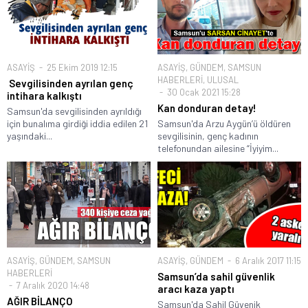
ASAYİŞ
25 Ekim 2019 12:15
ASAYİŞ
,
GÜNDEM
,
SAMSUN
HABERLERİ
,
ULUSAL
Sevgilisinden ayrılan genç
30 Ocak 2021 15:28
intihara kalkıştı
Kan donduran detay!
Samsun'da sevgilisinden ayrıldığı
için bunalıma girdiği iddia edilen 21
Samsun'da Arzu Aygün’ü öldüren
yaşındaki...
sevgilisinin, genç kadının
telefonundan ailesine “İyiyim...
ASAYİŞ
,
GÜNDEM
,
SAMSUN
ASAYİŞ
,
GÜNDEM
6 Aralık 2017 11:15
HABERLERİ
Samsun’da sahil güvenlik
7 Aralık 2020 14:48
aracı kaza yaptı
AĞIR BİLANÇO
Samsun'da Sahil Güvenik