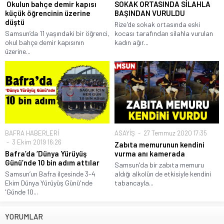
Okulun bahçe demir kapısı
SOKAK ORTASINDA SİLAHLA
küçük öğrencinin üzerine
BAŞINDAN VURULDU
düştü
Rize'de sokak ortasında eski
Samsun’da 11 yaşındaki bir öğrenci,
kocası tarafından silahla vurulan
okul bahçe demir kapısının
kadın ağır...
üzerine...
BAFRA HABERLERİ
ASAYİŞ
27 Temmuz 2020 17:35
3 Ekim 2019 16:26
Zabıta memurunun kendini
Bafra’da ‘Dünya Yürüyüş
vurma anı kamerada
Günü’nde 10 bin adım attılar
Samsun'da bir zabıta memuru
Samsun’un Bafra ilçesinde 3-4
aldığı alkolün de etkisiyle kendini
Ekim Dünya Yürüyüş Günü'nde
tabancayla...
'Günde 10...
YORUMLAR