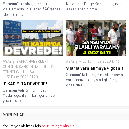
Samsun’da sokağa çıkma
Karadeniz Bölge Komutanlığına ait
kısıtlamasını ihlal eden 340 şahsa
askeri aracın orta...
idari işlem...
ASAYİŞ
,
BAFRA HABERLERİ
,
ASAYİŞ
23 Temmuz 2020 17:43
GÜNDEM
,
SAMSUN HABERLERİ
,
Silahla yaralanmaya 4 gözaltı
TEKNOLOJİ
,
ULUSAL
Samsun'da bir kişinin tabancayla
31 Ekim 2024 01:20
yaralanması olayıyla ilgili 4 kişi
’11 KASIM’DA DEVREDE!
gözaltına...
Samsun Valiliği İl Emniyet
Müdürlüğü, il sınırları içerisinde
yapımı devam...
YORUMLAR
Yorum yapabilmek için
oturum açmalısınız
.