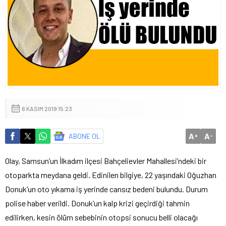
6 KASIM 2019 15:23
A
A
ABONE OL
+
-
Olay, Samsun’un İlkadım ilçesi Bahçelievler Mahallesi’ndeki bir
otoparkta meydana geldi. Edinilen bilgiye, 22 yaşındaki Oğuzhan
Donuk’un oto yıkama iş yerinde cansız bedeni bulundu. Durum
polise haber verildi. Donuk’un kalp krizi geçirdiği tahmin
edilirken, kesin ölüm sebebinin otopsi sonucu belli olacağı