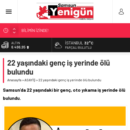
BİLİMİN İZİNDE!
TIR’A ‘ZEHİR’ BASKINI!
İSTANBUL
32°C
ALTIN
6.496,95
FECİ SON!
PARÇALI BULUTLU
UÇURUMDA CAN PAZARI!
BİST
22 yaşındaki genç iş yerinde ölü
13.703,13
SAMSUN YANACAK!
bulundu
DOLAR
47,5639
Anasayfa
»
ASAYİŞ
»
22 yaşındaki genç iş yerinde ölü bulundu
EURO
Samsun’da 22 yaşındaki bir genç, oto yıkama iş yerinde ölü
54,9859
bulundu.