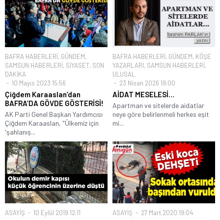
BAFRA HABERLERİ
,
GÜNDEM
,
BAFRA HABERLERİ
,
GÜNDEM
,
KÖŞE
SAMSUN HABERLERİ
,
SİYASET
,
SON
YAZARLARI
,
SAMSUN HABERLERİ
,
DAKİKA
ULUSAL
10 Mayıs 2023 15:56
23 Nisan 2026 19:00
Çiğdem Karaaslan’dan
AİDAT MESELESİ…
BAFRA’DA GÖVDE GÖSTERİSİ!
Apartman ve sitelerde aidatlar
AK Parti Genel Başkan Yardımcısı
neye göre belirlenmeli herkes eşit
Çiğdem Karaaslan, "Ülkemiz için
mi...
'şahlanış...
ASAYİŞ
10 Eylül 2019 12:11
ASAYİŞ
27 Mart 2020 19:04