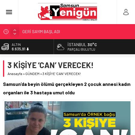
GERİ SAYIM BAŞLADI
SAMSUNSPOR’DA HEDEF 5’İNCİLİK!
İSTANBUL
30°C
ALTIN
6.635,91
‘BAFRA’YA YATIRIM YAPIN!’
PARÇALI BULUTLU
İŞTE FINDIK FİYATI!
BİST
3 KİŞİYE ‘CAN’ VERECEK!
13.779,39
YÖNETİCİ SEÇERKEN YAPILAN EN BÜYÜK HATALAR
Anasayfa
»
GÜNDEM
»
3 KİŞİYE ‘CAN’ VERECEK!
DOLAR
47,7178
Samsun’da beyin ölümü gerçekleyen 2 çocuk annesi kadın
EURO
organları ile 3 hastaya umut oldu
55,1513