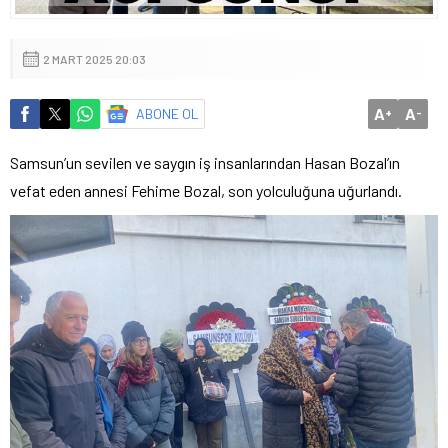
2 MART 2025 20:03
A
A
ABONE OL
+
-
Samsun’un sevilen ve saygın iş insanlarından Hasan Bozal’ın
vefat eden annesi Fehime Bozal, son yolculuğuna uğurlandı.