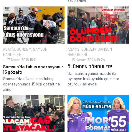
sevk edildi
ASAYİŞ
,
GÜNDEM
,
SAMSUN
ASAYİŞ
,
GÜNDEM
,
SAMSUN
HABERLERİ
HABERLERİ
17 Nisan 2018 16:11
15 Kasım 2024 19:24
Samsun’da fuhuş operasyonu:
ÖLÜMDEN DÖNDÜLER!
15 gözaltı
Samsun’da yanıcı madde ile
Samsun’da düzenlenen fuhuş
oynayan Irak uyruklu çocuklar
operasyonunda 15 kişi gözaltına
oturdukları evde...
alındı