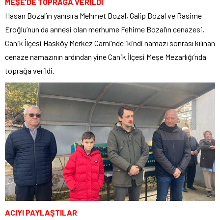
MEŞE’DE TOPRAĞA VERİLDİ
Hasan Bozal’ın yanısıra Mehmet Bozal, Galip Bozal ve Rasime
Eroğlu’nun da annesi olan merhume Fehime Bozal’ın cenazesi,
Canik İlçesi Hasköy Merkez Cami’nde ikindi namazı sonrası kılınan
cenaze namazının ardından yine Canik İlçesi Meşe Mezarlığı’nda
toprağa verildi.
ACIYI PAYLAŞTILAR