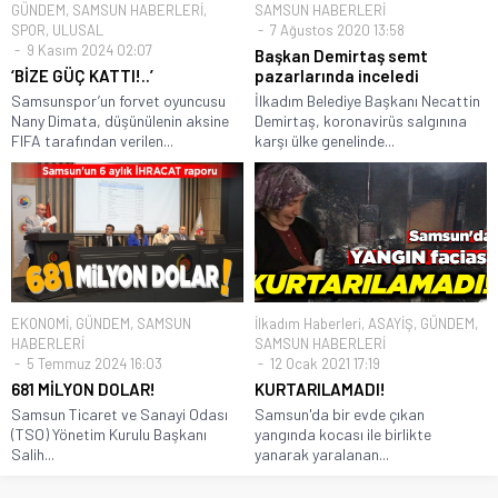
GÜNDEM
,
SAMSUN HABERLERİ
,
SAMSUN HABERLERİ
SPOR
,
ULUSAL
7 Ağustos 2020 13:58
9 Kasım 2024 02:07
Başkan Demirtaş semt
‘BİZE GÜÇ KATTI!..’
pazarlarında inceledi
Samsunspor’un forvet oyuncusu
İlkadım Belediye Başkanı Necattin
Nany Dimata, düşünülenin aksine
Demirtaş, koronavirüs salgınına
FIFA tarafından verilen...
karşı ülke genelinde...
EKONOMİ
,
GÜNDEM
,
SAMSUN
İlkadım Haberleri
,
ASAYİŞ
,
GÜNDEM
,
HABERLERİ
SAMSUN HABERLERİ
5 Temmuz 2024 16:03
12 Ocak 2021 17:19
681 MİLYON DOLAR!
KURTARILAMADI!
Samsun Ticaret ve Sanayi Odası
Samsun'da bir evde çıkan
(TSO) Yönetim Kurulu Başkanı
yangında kocası ile birlikte
Salih...
yanarak yaralanan...