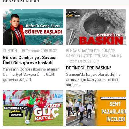
BENZER KONULAR
GÜNDEM
19 Temmuz 2019 15:37
19 MAYIS HABERLERİ
,
GÜNDEM
,
SAMSUN HABERLERİ
,
SON DAKİKA
Gördes Cumhuriyet Savcısı
22 Mart 2022 18:17
Ümit Gün, göreve başladı
DEFİNECİLERE BASKIN!
Manisa'ın Gördes ilçesine atanan
Cumhuriyet Savcısı Ümit GÜN,
Samsun'da kaçak olarak define
görevine başladı.
aramak için kazı yaptıkları ileri
sürülen...