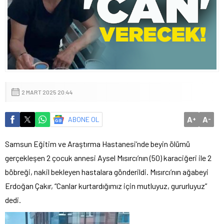
2 MART 2025 20:44
A
A
ABONE OL
+
-
Samsun Eğitim ve Araştırma Hastanesi’nde beyin ölümü
gerçekleşen 2 çocuk annesi Aysel Mısırcı’nın (50) karaciğeri ile 2
böbreği, nakil bekleyen hastalara gönderildi. Mısırcı’nın ağabeyi
Erdoğan Çakır, “Canlar kurtardığımız için mutluyuz, gururluyuz”
dedi.