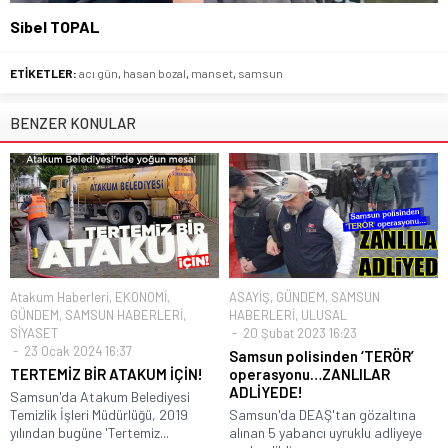
Sibel TOPAL
ETİKETLER:
acı gün
,
hasan bozal
,
manset
,
samsun
BENZER KONULAR
Atakum Haberleri
,
EKONOMİ
,
ASAYİŞ
,
GÜNDEM
,
SAMSUN
GÜNDEM
,
SAMSUN HABERLERİ
,
HABERLERİ
,
ULUSAL
SİYASET
20 Şubat 2023 16:23
23 Ocak 2024 16:37
Samsun polisinden ‘TERÖR’
TERTEMİZ BİR ATAKUM İÇİN!
operasyonu…ZANLILAR
ADLİYEDE!
Samsun'da Atakum Belediyesi
Temizlik İşleri Müdürlüğü, 2019
Samsun'da DEAŞ'tan gözaltına
yılından bugüne 'Tertemiz...
alınan 5 yabancı uyruklu adliyeye