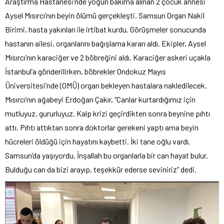
Araştırma Hastanesi’nde yoğun bakıma alınan 2 çocuk annesi
Aysel Mısırcı’nın beyin ölümü gerçekleşti. Samsun Organ Nakil
Birimi, hasta yakınları ile irtibat kurdu. Görüşmeler sonucunda
hastanın ailesi, organlarını bağışlama kararı aldı. Ekipler, Aysel
Mısırcı’nın karaciğer ve 2 böbreğini aldı. Karaciğer askeri uçakla
İstanbul’a gönderilirken, böbrekler Ondokuz Mayıs
Üniversitesi’nde (OMÜ) organ bekleyen hastalara nakledilecek.
Mısırcı’nın ağabeyi Erdoğan Çakır, “Canlar kurtardığımız için
mutluyuz, gururluyuz. Kalp krizi geçirdikten sonra beynine pıhtı
attı. Pıhtı attıktan sonra doktorlar gerekeni yaptı ama beyin
hücreleri öldüğü için hayatını kaybetti. İki tane oğlu vardı.
Samsun’da yaşıyordu. İnşallah bu organlarla bir can hayat bulur.
Bulduğu can da bizi arayıp, teşekkür ederse seviniriz” dedi.