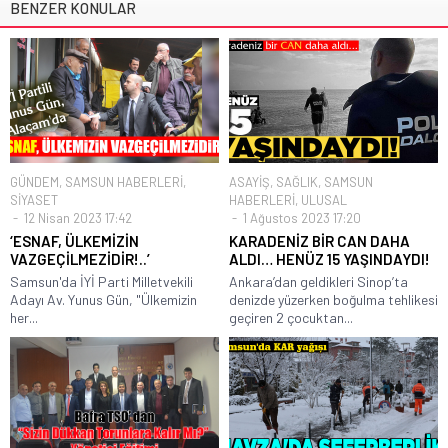
BENZER KONULAR
GÜNDEM
,
SAMSUN HABERLERİ
,
ASAYİŞ
,
SAĞLIK
,
SAMSUN
SİYASET
HABERLERİ
,
ULUSAL
12 Nisan 2023 17:42
1 Ağustos 2023 17:20
‘ESNAF, ÜLKEMİZİN
KARADENİZ BİR CAN DAHA
VAZGEÇİLMEZİDİR!..’
ALDI… HENÜZ 15 YAŞINDAYDI!
Samsun'da İYİ Parti Milletvekili
Ankara’dan geldikleri Sinop’ta
Adayı Av. Yunus Gün, "Ülkemizin
denizde yüzerken boğulma tehlikesi
her...
geçiren 2 çocuktan...