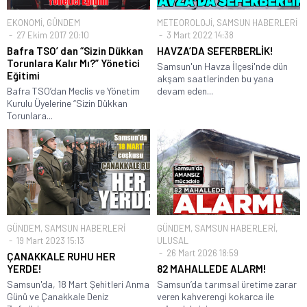
EKONOMİ
,
GÜNDEM
METEOROLOJİ
,
SAMSUN HABERLERİ
27 Ekim 2017 20:10
3 Mart 2022 14:38
Bafra TSO’ dan “Sizin Dükkan
HAVZA’DA SEFERBERLİK!
Torunlara Kalır Mı?” Yönetici
Samsun'un Havza İlçesi'nde dün
Eğitimi
akşam saatlerinden bu yana
Bafra TSO’dan Meclis ve Yönetim
devam eden...
Kurulu Üyelerine “Sizin Dükkan
Torunlara...
GÜNDEM
,
SAMSUN HABERLERİ
GÜNDEM
,
SAMSUN HABERLERİ
,
19 Mart 2023 15:13
ULUSAL
26 Mart 2026 18:59
ÇANAKKALE RUHU HER
YERDE!
82 MAHALLEDE ALARM!
Samsun'da, 18 Mart Şehitleri Anma
Samsun’da tarımsal üretime zarar
Günü ve Çanakkale Deniz
veren kahverengi kokarca ile