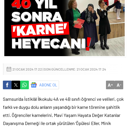
21 OCAK 2024 17:22 | SON GÜNCELLENME: 21 OCAK 2024 17:24
A
A
ABONE OL
+
-
Samsun’da İstiklâl İlkokulu 4A ve 4B sınıfı öğrenci ve velileri, çok
farklı ve duygu dolu anların yaşandığı bir karne törenine şahitlik
etti. Öğrenciler karnelerini, Mavi Yaşam Hayata Değer Katanlar
Dayanışma Derneği ile ortak yürütülen ‘Öpülesi Eller, Minik