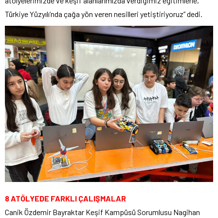
atölyelerimizde ve keşif alanlarımızda verdiğimiz eğitimlerle,
Türkiye Yüzyılı’nda çağa yön veren nesilleri yetiştiriyoruz” dedi.
8 ATÖLYEDE FARKLI ÇALIŞMALAR
Canik Özdemir Bayraktar Keşif Kampüsü Sorumlusu Nagihan