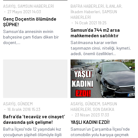
ASAYİŞ
,
SAMSUN HABERLERİ
BAFRA HABERLERİ
,
İLANLAR
,
27 Mayıs 2021 14:03
İlkadım Haberleri
,
SAMSUN
HABERLERİ
Genç Doçentin ölümünde
14 Ocak 2021 19:25
ŞÜPHE!
Samsun’da 744 m2 arsa
Samsun'da annesinin evinin
mahkemeden satılıktır
bahçesine çam fidanı diken bir
doçent,...
Satılmasına karar verilen
taşınmazın cinsi, niteliği, kıymeti,
adedi, önemli özellikleri...
ASAYİŞ
,
GÜNDEM
ASAYİŞ
,
GÜNDEM
,
SAMSUN
16 Aralık 2016 15:23
HABERLERİ
,
SON DAKİKA
23 Nisan 2023 17:33
Bafra’da ‘tecavüz ve cinayet’
davasında şok gelişme!
YAŞLI KADINI EZDİ!
Bafra İlçesi'nde 12 yaşındaki kız
Samsun'un Çarşamba İlçesi'nde
çocuğunun şüpheli ölümüyle ilgili
otomobilin yolu karşıya geçmek