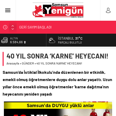
GERİ SAYIM BAŞLADI
SAMSUNSPOR’DA HEDEF 5’İNCİLİK!
‘BAFRA’YA YATIRIM YAPIN!’
İSTANBUL
31°C
BİST
13.889,75
PARÇALI BULUTLU
İŞTE FINDIK FİYATI!
DOLAR
YÖNETİCİ SEÇERKEN YAPILAN EN BÜYÜK HATALAR
40 YIL SONRA ‘KARNE’ HEYECANI!
47,7046
Anasayfa
»
GÜNDEM
»
40 YIL SONRA ‘KARNE’ HEYECANI!
EURO
55,0051
Samsun’da İstiklal İlkokulu’nda düzenlenen bir etkinlik,
ALTIN
emekli olmuş öğretmenlere duygu dolu anlar yaşattı. Uzun
6.584,66
yıllar önce emekli olmuş öğretmenler ‘karne dağıtma’nın
heyecanını yeniden yaşadı