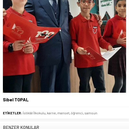
Sibel TOPAL
ETİKETLER:
İstiklâl İlkokulu
,
karne
,
manset
,
öğrenci
,
samsun
BENZER KONULAR