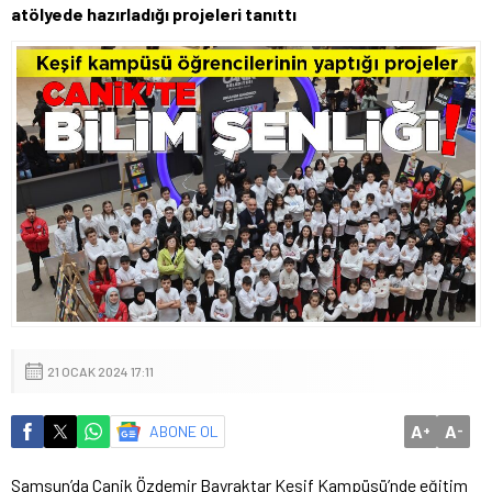
atölyede hazırladığı projeleri tanıttı
21 OCAK 2024 17:11
A
A
ABONE OL
+
-
Samsun’da Canik Özdemir Bayraktar Keşif Kampüsü’nde eğitim