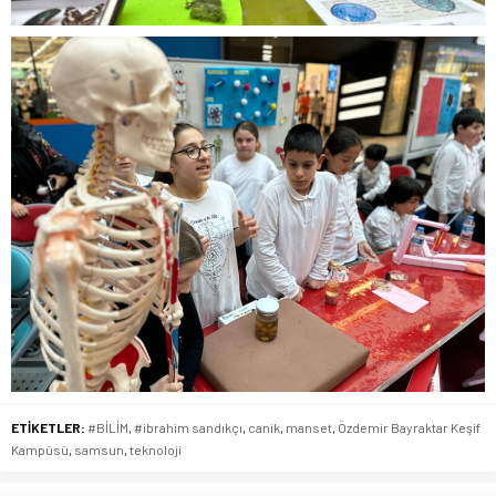
ETİKETLER:
#BİLİM
,
#ibrahim sandıkçı
,
canik
,
manset
,
Özdemir Bayraktar Keşif
Kampüsü
,
samsun
,
teknoloji