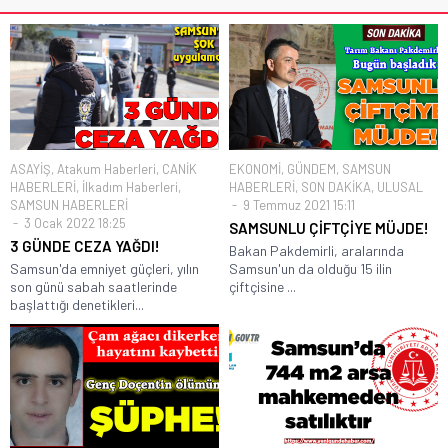
ASAYİŞ
,
Atakum Haberleri
,
CANİK
EKONOMİ
,
GÜNDEM
,
SAMSUN
HABERLERİ
,
İlkadım Haberleri
,
HABERLERİ
,
SON DAKİKA
,
ULUSAL
SAMSUN HABERLERİ
9 Temmuz 2021 15:11
3 Ocak 2022 18:25
SAMSUNLU ÇİFTÇİYE MÜJDE!
3 GÜNDE CEZA YAĞDI!
Bakan Pakdemirli, aralarında
Samsun'da emniyet güçleri, yılın
Samsun'un da olduğu 15 ilin
son günü sabah saatlerinde
çiftçisine ...
başlattığı denetikleri...