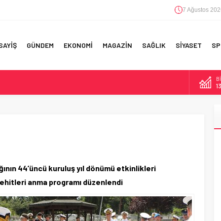
7 Ağustos 202
SAYİŞ
GÜNDEM
EKONOMİ
MAGAZİN
SAĞLIK
SİYASET
SP
B
F 5’İNCİLİK!
1
IN!’
D
4
 YAPILAN EN BÜYÜK HATALAR
E
5
A
6
ının 44’üncü kuruluş yıl dönümü etkinlikleri
ehitleri anma programı düzenlendi