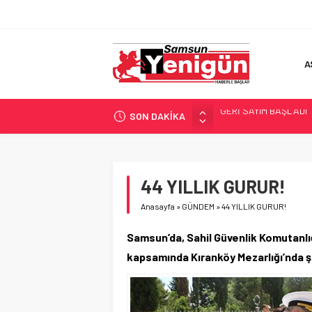
A
SON DAKİKA
SAMSUNSPOR’DA HEDE
‘BAFRA’YA YATIRIM YAP
İŞTE FINDIK FİYATI!
YÖNETİCİ SEÇERKEN
44 YILLIK GURUR!
GERİ SAYIM BAŞLADI
Anasayfa
»
GÜNDEM
»
44 YILLIK GURUR!
Samsun’da, Sahil Güvenlik Komutanlığ
kapsamında Kıranköy Mezarlığı’nda ş