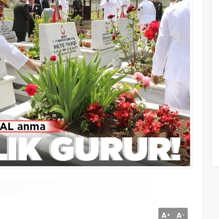
A
A
+
-