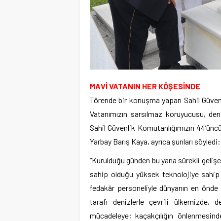
MAVİ VATANIN HER KÖŞESİNDE
Törende bir konuşma yapan Sahil Güven
Vatanımızın sarsılmaz koruyucusu, deni
Sahil Güvenlik Komutanlığımızın 44’üncü
Yarbay Barış Kaya, ayrıca şunları söyledi:
“Kurulduğu günden bu yana sürekli geli
sahip olduğu yüksek teknolojiye sahip g
fedakâr personeliyle dünyanın en önde g
tarafı denizlerle çevrili ülkemizde, 
mücadeleye; kaçakçılığın önlenmesind