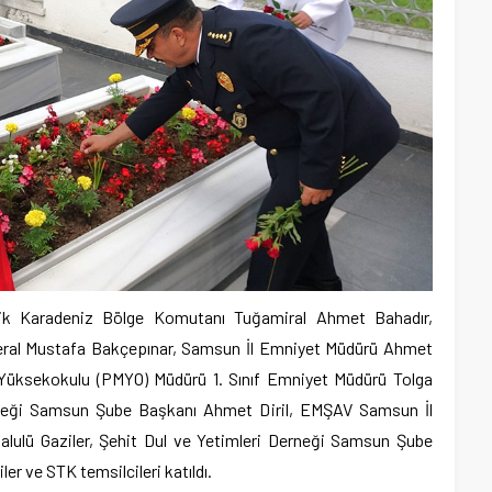
ik Karadeniz Bölge Komutanı Tuğamiral Ahmet Bahadır,
ral Mustafa Bakçepınar, Samsun İl Emniyet Müdürü Ahmet
Yüksekokulu (PMYO) Müdürü 1. Sınıf Emniyet Müdürü Tolga
rneği Samsun Şube Başkanı Ahmet Diril, EMŞAV Samsun İl
lulü Gaziler, Şehit Dul ve Yetimleri Derneği Samsun Şube
er ve STK temsilcileri katıldı.