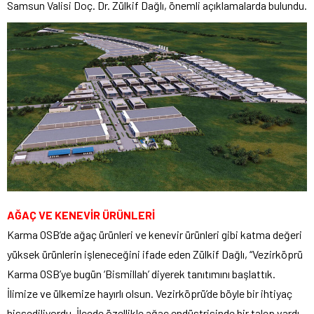
Samsun Valisi Doç. Dr. Zülkif Dağlı, önemli açıklamalarda bulundu.
AĞAÇ VE KENEVİR ÜRÜNLERİ
Karma OSB’de ağaç ürünleri ve kenevir ürünleri gibi katma değeri
yüksek ürünlerin işleneceğini ifade eden Zülkif Dağlı, “Vezirköprü
Karma OSB’ye bugün ‘Bismillah’ diyerek tanıtımını başlattık.
İlimize ve ülkemize hayırlı olsun. Vezirköprü’de böyle bir ihtiyaç
hissediliyordu. İlçede özellikle ağaç endüstrisinde bir talep vardı.