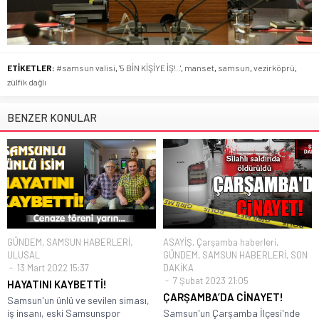
ETİKETLER:
#samsun valisi
,
'5 BİN KİŞİYE İŞ!..'
,
manset
,
samsun
,
vezirköprü
,
zülfik dağlı
BENZER KONULAR
GÜNDEM
,
SAMSUN HABERLERİ
,
ASAYİŞ
,
Çarşamba haberleri
,
ULUSAL
GÜNDEM
,
SAMSUN HABERLERİ
,
SON
13 Mart 2022 15:37
DAKİKA
7 Şubat 2023 21:05
HAYATINI KAYBETTİ!
ÇARŞAMBA’DA CİNAYET!
Samsun'un ünlü ve sevilen siması,
iş insanı, eski Samsunspor
Samsun'un Çarşamba İlçesi'nde