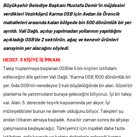
Büyükşehir Belediye Başkanı Mustafa Demir’in müjdesini
verdikleri Vezirköprü Karma OSB için Avdan ile Örencik
mahalleleri arasında kalan bölgede bin 500 dönümlük bir yer
ayrıldı. Vali Dağlı, açılışı yapılmadan yollarının yapıldığını
açıkladığı OSB’de 2 sektörün, ağaç ve kenevir ürünleri
sanayinin yer alacağını söyledi.
HEDEF, 5 KİŞİYE İŞ İMKANI
Talep toplanmaya başlanan OSB’de 5 bin kişinin istihdam
edileceğini dile getiren Vali Dağlı, “Karma OSB 1500 dönümlük bir
yer. Gıda OSB’nin neredeyse 2 katı büyüklüğünde bir alan. Güzel bir
planlama ile yatırımcıların buraya geleceğini biliyoruz. İyi bir talep
var. Alan, 5. derecede teşvik kapsamında yer alıyor. İyi
müteşebbisler bunun ne demek olduğunu biliyor. Talepleri şu
andan itibaren almaya başladık. Kısa bir zaman sonra da altyapı
çalışmasına başlayacağız. Türkiyemiz için inşallah daha fazla
istihdam, gelir kaynağı ve katma değerlerin geleceği karma