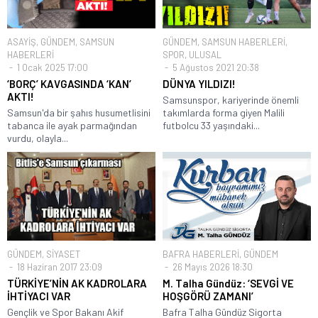
ASAYİŞ
,
GÜNDEM
,
SAMSUN
GÜNDEM
,
SAMSUN HABERLERİ
,
HABERLERİ
SPOR
,
ULUSAL
1 Ocak 2025 17:00
5 Ağustos 2021 20:38
‘BORÇ’ KAVGASINDA ‘KAN’
DÜNYA YILDIZI!
AKTI!
Samsunspor, kariyerinde önemli
Samsun'da bir şahıs husumetlisini
takımlarda forma giyen Malili
tabanca ile ayak parmağından
futbolcu 33 yaşındaki...
vurdu, olayla...
GÜNDEM
,
SİYASET
BAFRA HABERLERİ
,
GÜNDEM
18 Haziran 2017 23:09
26 Mayıs 2026 18:30
TÜRKİYE’NİN AK KADROLARA
M. Talha Gündüz: ‘SEVGİ VE
İHTİYACI VAR
HOŞGÖRÜ ZAMANI’
Gençlik ve Spor Bakanı Akif
Bafra Talha Gündüz Sigorta