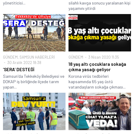
yönetiticisi...
silahlı kavga sonucu yaralanan kişi
yaşamını yitirdi
GÜNDEM
,
SAMSUN HABERLERİ
GÜNDEM
3 Nisan 2020 11:35
30 Aralık 2022 18:38
18 yaş altı çocuklara sokağa
‘SERA’ DESTEĞİ
çıkma yasağı geliyor
Samsun'da Tekkeköy Belediyesi ve
Korona virüs tedbirleri
DOKAP iş birliğinde ilçede tarım
kapsamında 65 yaş üstü
yapan...
vatandaşların sokağa çıkması...