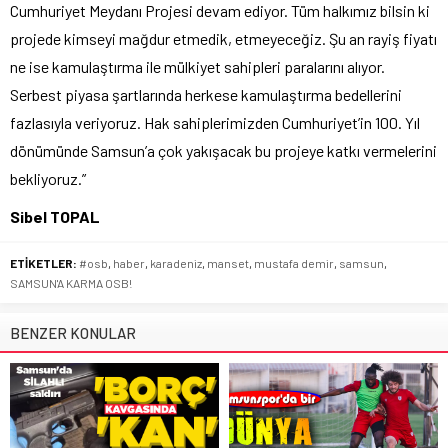
Cumhuriyet Meydanı Projesi devam ediyor. Tüm halkımız bilsin ki
projede kimseyi mağdur etmedik, etmeyeceğiz. Şu an rayiş fiyatı
ne ise kamulaştırma ile mülkiyet sahipleri paralarını alıyor.
Serbest piyasa şartlarında herkese kamulaştırma bedellerini
fazlasıyla veriyoruz. Hak sahiplerimizden Cumhuriyet’in 100. Yıl
dönümünde Samsun’a çok yakışacak bu projeye katkı vermelerini
bekliyoruz.”
Sibel TOPAL
ETİKETLER:
#osb
,
haber
,
karadeniz
,
manset
,
mustafa demir
,
samsun
,
SAMSUN'A KARMA OSB!
BENZER KONULAR