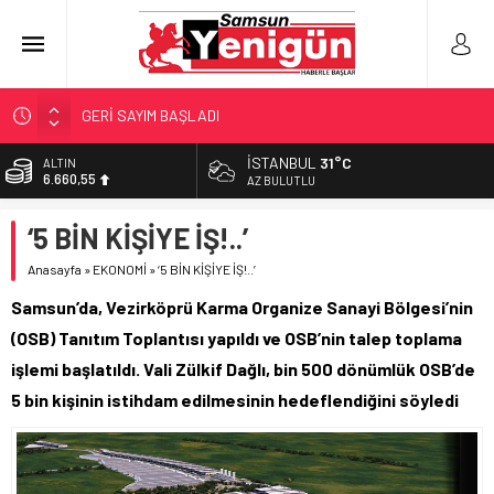
GERİ SAYIM BAŞLADI
SAMSUNSPOR’DA HEDEF 5’İNCİLİK!
İSTANBUL
31°C
ALTIN
6.660,55
‘BAFRA’YA YATIRIM YAPIN!’
AZ BULUTLU
İŞTE FINDIK FİYATI!
BİST
‘5 BİN KİŞİYE İŞ!..’
13.779,39
YÖNETİCİ SEÇERKEN YAPILAN EN BÜYÜK HATALAR
Anasayfa
»
EKONOMİ
»
‘5 BİN KİŞİYE İŞ!..’
DOLAR
47,7111
Samsun’da, Vezirköprü Karma Organize Sanayi Bölgesi’nin
EURO
(OSB) Tanıtım Toplantısı yapıldı ve OSB’nin talep toplama
55,1881
işlemi başlatıldı. Vali Zülkif Dağlı, bin 500 dönümlük OSB’de
5 bin kişinin istihdam edilmesinin hedeflendiğini söyledi