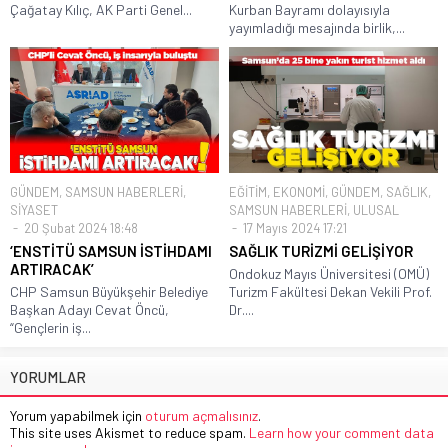
Çağatay Kılıç, AK Parti Genel...
Kurban Bayramı dolayısıyla
yayımladığı mesajında birlik,...
GÜNDEM
,
SAMSUN HABERLERİ
,
EĞİTİM
,
EKONOMİ
,
GÜNDEM
,
SAĞLIK
,
SİYASET
SAMSUN HABERLERİ
,
ULUSAL
20 Şubat 2024 18:48
17 Mayıs 2024 17:21
‘ENSTİTÜ SAMSUN İSTİHDAMI
SAĞLIK TURİZMİ GELİŞİYOR
ARTIRACAK’
Ondokuz Mayıs Üniversitesi (OMÜ)
CHP Samsun Büyükşehir Belediye
Turizm Fakültesi Dekan Vekili Prof.
Başkan Adayı Cevat Öncü,
Dr....
“Gençlerin iş...
YORUMLAR
Yorum yapabilmek için
oturum açmalısınız
.
This site uses Akismet to reduce spam.
Learn how your comment data