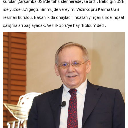
kurulan Çarşamba OSB’de tahsisler neredeyse bitti. Bekdiğin OSB
ise yüzde 60’ı geçti. Bir müjde vereyim. Vezirköprü Karma OSB
resmen kuruldu. Bakanlık da onayladı. İnşallah yıl içerisinde inşaat
çalışmaları başlayacak. Vezirköprü’ye hayırlı olsun” dedi.