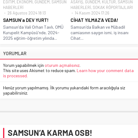
EĞİTİM
,
EKONOMİ
,
GÜNDEM
,
SAMSUN
ASAYİŞ
,
GÜNDEM
,
KÜLTÜR
,
SAMSUN
HABERLERİ
HABERLERİ
,
SOKAK RÖPORTAJLARI
26 Ağustos 2024 18:13
14 Kasım 2024 17:26
SAMSUN’a DEV YURT!
CİHAT YILMAZ’A VEDA!
Samsun'da Vali Orhan Tavlı, OMÜ
Samsun'da Balkan ve Mübadil
Kurupelit Kampüsü'nde, 2024-
camiasının saygın ismi, iş insanı
2025 eğitim-öğretim yılında...
Cihat...
YORUMLAR
Yorum yapabilmek için
oturum açmalısınız
.
This site uses Akismet to reduce spam.
Learn how your comment data
is processed.
Henüz yorum yapılmamış. İlk yorumu yukarıdaki form aracılığıyla siz
yapabilirsiniz.
SAMSUN’A KARMA OSB!