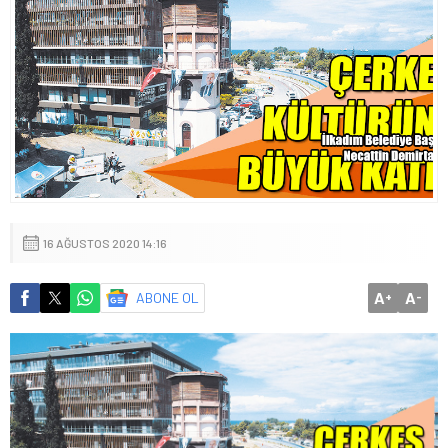
16 AĞUSTOS 2020 14:16
A
A
ABONE OL
+
-