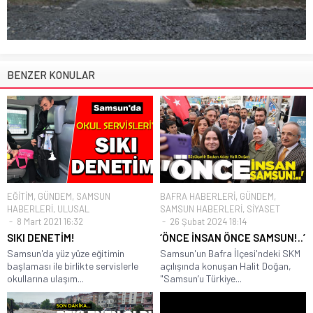
BENZER KONULAR
EĞİTİM
,
GÜNDEM
,
SAMSUN
BAFRA HABERLERİ
,
GÜNDEM
,
HABERLERİ
,
ULUSAL
SAMSUN HABERLERİ
,
SİYASET
8 Mart 2021 16:32
26 Şubat 2024 18:14
SIKI DENETİM!
‘ÖNCE İNSAN ÖNCE SAMSUN!..’
Samsun'da yüz yüze eğitimin
Samsun'un Bafra İlçesi'ndeki SKM
başlaması ile birlikte servislerle
açılışında konuşan Halit Doğan,
okullarına ulaşım...
"Samsun’u Türkiye...