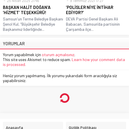
25 Nisan 2025 21:46
9 Temmuz 2021 17:27
BAŞKAN HALİT DOĞAN’A
‘POLİSLER NİYE İNTİHAR
‘HİZMET’ TEŞEKKÜRÜ!
EDİYOR?’
Samsun'un Terme Belediye Başkanı
DEVA Partisi Genel Başkanı Ali
Şenol Kul, “Büyükşehir Belediye
Babacan, Samsun’da partisinin
Başkanımız liderliğinde...
Çarşamba ilçe...
YORUMLAR
Yorum yapabilmek için
oturum açmalısınız
.
This site uses Akismet to reduce spam.
Learn how your comment data
is processed.
Henüz yorum yapılmamış. İlk yorumu yukarıdaki form aracılığıyla siz
yapabilirsiniz.
Anasayfa
Gizlilik Politikası