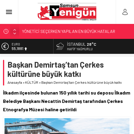
YÖNETİCİ SEÇERKEN YAPILAN EN BÜYÜK HATALAR
GERİ SAYIM BAŞLADI
SAMSUNSPOR’DA HEDEF 5’İNCİLİK!
İSTANBUL
28°C
EURO
55,1881
HAFIF YAĞMURLU
‘BAFRA’YA YATIRIM YAPIN!’
ALTIN
İŞTE FINDIK FİYATI!
Başkan Demirtaş’tan Çerkes
6.660,55
kültürüne büyük katkı
BİST
13.779,39
Anasayfa
»
KÜLTÜR
»
Başkan Demirtaş’tan Çerkes kültürüne büyük katkı
DOLAR
İlkadım ilçesinde bulunan 150 yıllık tarihi su deposu İlkadım
47,7111
Belediye Başkanı Necattin Demirtaş tarafından Çerkes
Etnografya Müzesi haline getirildi