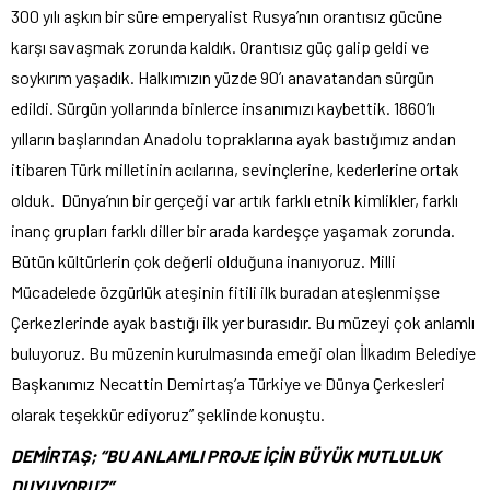
300 yılı aşkın bir süre emperyalist Rusya’nın orantısız gücüne
karşı savaşmak zorunda kaldık. Orantısız güç galip geldi ve
soykırım yaşadık. Halkımızın yüzde 90’ı anavatandan sürgün
edildi. Sürgün yollarında binlerce insanımızı kaybettik. 1860’lı
yılların başlarından Anadolu topraklarına ayak bastığımız andan
itibaren Türk milletinin acılarına, sevinçlerine, kederlerine ortak
olduk. Dünya’nın bir gerçeği var artık farklı etnik kimlikler, farklı
inanç grupları farklı diller bir arada kardeşçe yaşamak zorunda.
Bütün kültürlerin çok değerli olduğuna inanıyoruz. Milli
Mücadelede özgürlük ateşinin fitili ilk buradan ateşlenmişse
Çerkezlerinde ayak bastığı ilk yer burasıdır. Bu müzeyi çok anlamlı
buluyoruz. Bu müzenin kurulmasında emeği olan İlkadım Belediye
Başkanımız Necattin Demirtaş’a Türkiye ve Dünya Çerkesleri
olarak teşekkür ediyoruz” şeklinde konuştu.
DEMİRTAŞ; “BU ANLAMLI PROJE İÇİN BÜYÜK MUTLULUK
DUYUYORUZ”