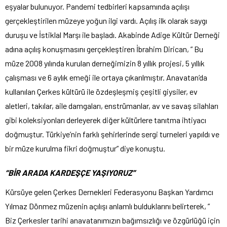
eşyalar bulunuyor. Pandemi tedbirleri kapsamında açılışı
gerçekleştirilen müzeye yoğun ilgi vardı. Açılış ilk olarak saygı
duruşu ve İstiklal Marşı ile başladı. Akabinde Adige Kültür Derneği
adına açılış konuşmasını gerçekleştiren İbrahim Dirican, ” Bu
müze 2008 yılında kurulan derneğimizin 8 yıllık projesi, 5 yıllık
çalışması ve 6 aylık emeği ile ortaya çıkarılmıştır. Anavatan’da
kullanılan Çerkes kültürü ile özdeşleşmiş çeşitli giysiler, ev
aletleri, takılar, aile damgaları, enstrümanlar, av ve savaş silahları
gibi koleksiyonları derleyerek diğer kültürlere tanıtma ihtiyacı
doğmuştur. Türkiye’nin farklı şehirlerinde sergi turneleri yapıldı ve
bir müze kurulma fikri doğmuştur” diye konuştu.
“BİR ARADA KARDEŞÇE YAŞIYORUZ”
Kürsüye gelen Çerkes Dernekleri Federasyonu Başkan Yardımcı
Yılmaz Dönmez müzenin açılışı anlamlı bulduklarını belirterek, ”
Biz Çerkesler tarihi anavatanımızın bağımsızlığı ve özgürlüğü için