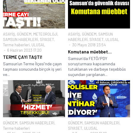
ASAYİŞ
,
GÜNDEM
,
METEOROLOJİ
,
ASAYİŞ
,
GÜNDEM
,
SAMSUN
SAMSUN HABERLERİ
,
SİYASET
,
HABERLERİ
,
SİYASET
,
ULUSAL
Terme haberleri
,
ULUSAL
30 Mayıs 2018 23:54
6 Haziran 2023 17:20
Komutana müebbet…
TERME ÇAYI TAŞTI!
Samsun'da FETÖ/PDY
Samsun’un Terme İlçesi'nde çayın
soruşturması kapsamında
taşması sonucunda birçok iş yeri
tutuklanan ve darbeye teşebbüs
ve...
suçundan yargılanan...
GÜNDEM
,
SAMSUN HABERLERİ
,
GÜNDEM
,
SAMSUN HABERLERİ
,
Terme haberleri
SİYASET
,
ULUSAL