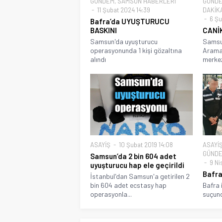
GÜNDEM
,
SAMSUN HABERLERİ
GÜND
11 Şubat 2024 14:39
DAKİK
6 Şu
Bafra’da UYUŞTURUCU
BASKINI
CANİ
Samsun'da uyuşturucu
Samsun
operasyonunda 1 kişi gözaltına
Arama 
alındı
merkez
ASAYİŞ
10 Şubat 2019 14:08
ASAYİ
GÜND
Samsun’da 2 bin 604 adet
9 Nis
uyuşturucu hap ele geçirildi
Bafra
İstanbul'dan Samsun'a getirilen 2
bin 604 adet ecstasy hap
Bafra i
operasyonla...
suçund