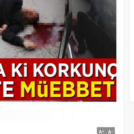
A
A
+
-