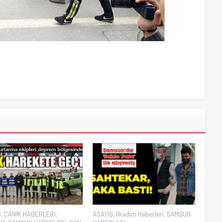
Ş
,
CANİK HABERLERİ
,
ASAYİŞ
,
İlkadım Haberleri
,
SAMSUN