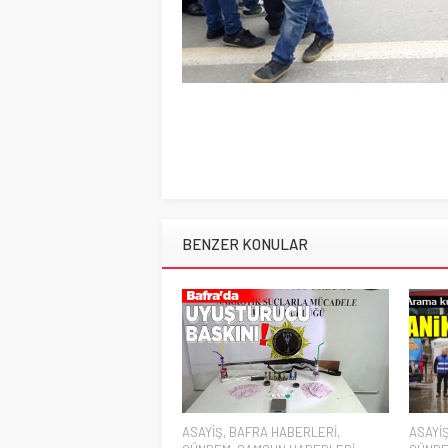
BENZER KONULAR
ASAYİŞ
,
BAFRA HABERLERİ
,
ASAYİ