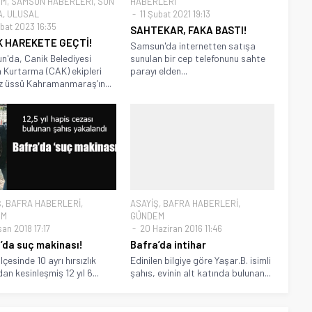
EM
,
SAMSUN HABERLERİ
,
SON
HABERLERİ
A
,
ULUSAL
11 Şubat 2021 19:13
bat 2023 16:35
SAHTEKAR, FAKA BASTI!
K HAREKETE GEÇTİ!
Samsun'da internetten satışa
'da, Canik Belediyesi
sunulan bir cep telefonunu sahte
Kurtarma (CAK) ekipleri
parayı elden...
 üssü Kahramanmaraş’ın...
Ş
,
BAFRA HABERLERİ
,
ASAYİŞ
,
BAFRA HABERLERİ
,
EM
GÜNDEM
an 2018 17:17
20 Haziran 2016 11:46
’da suç makinası!
Bafra’da intihar
lçesinde 10 ayrı hırsızlık
Edinilen bilgiye göre Yaşar.B. isimli
an kesinleşmiş 12 yıl 6...
şahıs, evinin alt katında bulunan...