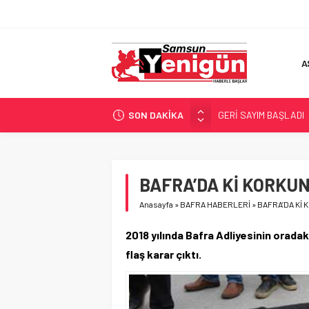
A
SON DAKİKA
GERİ SAYIM BAŞLADI
SAMSUNSPOR’DA HEDE
‘BAFRA’YA YATIRIM YAP
İŞTE FINDIK FİYATI!
BAFRA’DA Kİ KORKU
YÖNETİCİ SEÇERKEN
Anasayfa
»
BAFRA HABERLERİ
»
BAFRA’DA Kİ
2018 yılında Bafra Adliyesinin orada
flaş karar çıktı.