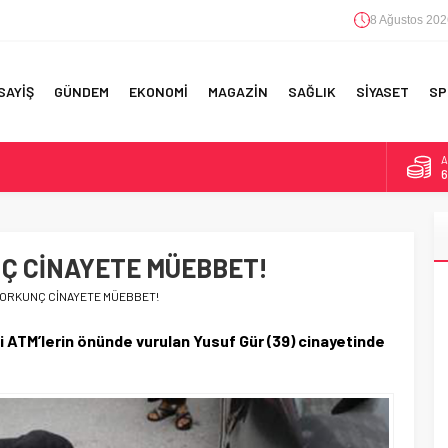
8 Ağustos 202
SAYİŞ
GÜNDEM
EKONOMİ
MAGAZİN
SAĞLIK
SİYASET
SP
A
6
F 5’İNCİLİK!
B
1
IN!’
NÇ CİNAYETE MÜEBBET!
D
4
 YAPILAN EN BÜYÜK HATALAR
 KORKUNÇ CİNAYETE MÜEBBET!
E
5
ki ATM’lerin önünde vurulan Yusuf Gür (39) cinayetinde