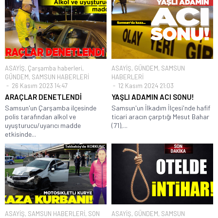
ASAYİŞ
,
Çarşamba haberleri
,
ASAYİŞ
,
GÜNDEM
,
SAMSUN
GÜNDEM
,
SAMSUN HABERLERİ
HABERLERİ
26 Kasım 2023 14:47
12 Kasım 2024 21:03
ARAÇLAR DENETLENDİ
YAŞLI ADAMIN ACI SONU!
Samsun'un Çarşamba ilçesinde
Samsun'un İlkadım İlçesi'nde hafif
polis tarafından alkol ve
ticari aracın çarptığı Mesut Bahar
uyuşturucu/uyarıcı madde
(71),...
etkisinde...
ASAYİŞ
,
SAMSUN HABERLERİ
,
SON
ASAYİŞ
,
GÜNDEM
,
SAMSUN