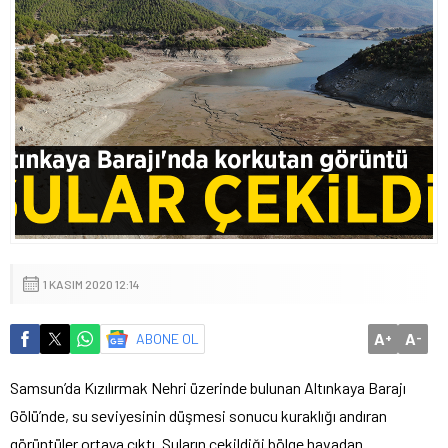
1 KASIM 2020 12:14
A
A
ABONE OL
+
-
Samsun’da Kızılırmak Nehri üzerinde bulunan Altınkaya Barajı
Gölü’nde, su seviyesinin düşmesi sonucu kuraklığı andıran
görüntüler ortaya çıktı. Suların çekildiği bölge havadan