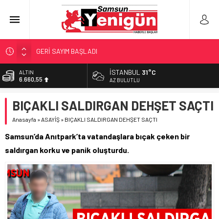
GERİ SAYIM BAŞLADI
SAMSUNSPOR’DA HEDEF 5’İNCİLİK!
İSTANBUL
31°C
ALTIN
6.660,55
‘BAFRA’YA YATIRIM YAPIN!’
AZ BULUTLU
İŞTE FINDIK FİYATI!
BİST
BIÇAKLI SALDIRGAN DEHŞET SAÇTI
13.779,39
YÖNETİCİ SEÇERKEN YAPILAN EN BÜYÜK HATALAR
Anasayfa
»
ASAYİŞ
»
BIÇAKLI SALDIRGAN DEHŞET SAÇTI
DOLAR
47,7111
Samsun’da Anıtpark’ta vatandaşlara bıçak çeken bir
EURO
saldırgan korku ve panik oluşturdu.
55,1881