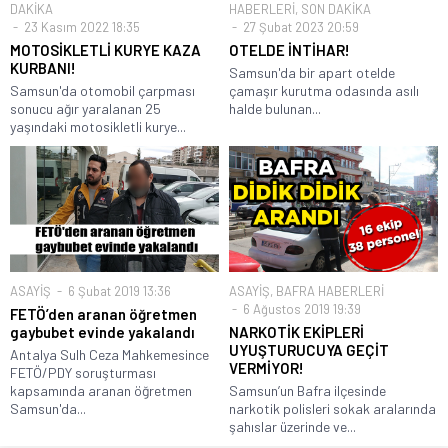
DAKİKA
HABERLERİ
,
SON DAKİKA
23 Kasım 2022 18:35
27 Şubat 2023 20:59
MOTOSİKLETLİ KURYE KAZA
OTELDE İNTİHAR!
KURBANI!
Samsun'da bir apart otelde
Samsun'da otomobil çarpması
çamaşır kurutma odasında asılı
sonucu ağır yaralanan 25
halde bulunan...
yaşındaki motosikletli kurye...
ASAYİŞ
6 Şubat 2019 13:36
ASAYİŞ
,
BAFRA HABERLERİ
6 Ağustos 2019 19:39
FETÖ’den aranan öğretmen
gaybubet evinde yakalandı
NARKOTİK EKİPLERİ
UYUŞTURUCUYA GEÇİT
Antalya Sulh Ceza Mahkemesince
VERMİYOR!
FETÖ/PDY soruşturması
kapsamında aranan öğretmen
Samsun’un Bafra ilçesinde
Samsun'da...
narkotik polisleri sokak aralarında
şahıslar üzerinde ve...