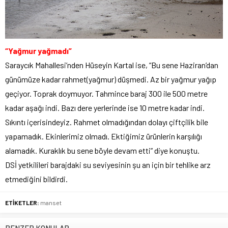
“Yağmur yağmadı”
Saraycık Mahallesi’nden Hüseyin Kartal ise, “Bu sene Haziran’dan
günümüze kadar rahmet(yağmur) düşmedi. Az bir yağmur yağıp
geçiyor. Toprak doymuyor. Tahmince baraj 300 ile 500 metre
kadar aşağı indi. Bazı dere yerlerinde ise 10 metre kadar indi.
Sıkıntı içerisindeyiz. Rahmet olmadığından dolayı çiftçilik bile
yapamadık. Ekinlerimiz olmadı. Ektiğimiz ürünlerin karşılığı
alamadık. Kuraklık bu sene böyle devam etti” diye konuştu.
DSİ yetkilileri barajdaki su seviyesinin şu an için bir tehlike arz
etmediğini bildirdi.
ETİKETLER:
manset
BENZER KONULAR