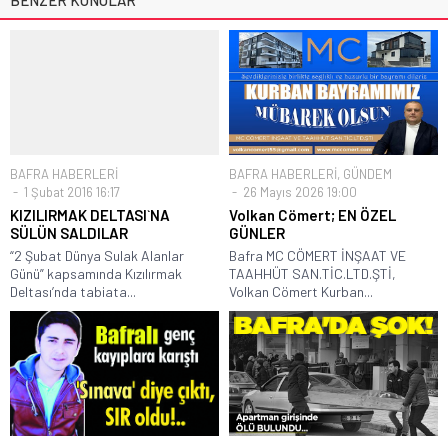
BAFRA HABERLERİ
BAFRA HABERLERİ
,
GÜNDEM
1 Şubat 2016 16:17
26 Mayıs 2026 19:00
KIZILIRMAK DELTASI`NA
Volkan Cömert; EN ÖZEL
SÜLÜN SALDILAR
GÜNLER
“2 Şubat Dünya Sulak Alanlar
Bafra MC CÖMERT İNŞAAT VE
Günü” kapsamında Kızılırmak
TAAHHÜT SAN.TİC.LTD.ŞTİ,
Deltası’nda tabiata...
Volkan Cömert Kurban...