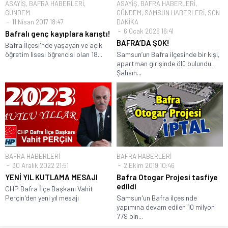
ASAYİŞ
,
BAFRA HABERLERİ
,
ASAYİŞ
,
BAFRA HABERLERİ
,
GÜNDEM
GÜNDEM
,
SAMSUN HABERLERİ
,
SON
11 Nisan 2017 18:47
DAKİKA
6 Ocak 2026 16:41
Bafralı genç kayıplara karıştı!
BAFRA’DA ŞOK!
Bafra İlçesi'nde yaşayan ve açık
öğretim lisesi öğrencisi olan 18...
Samsun’un Bafra ilçesinde bir kişi,
apartman girişinde ölü bulundu.
Şahsın...
BAFRA HABERLERİ
BAFRA HABERLERİ
30 Aralık 2022 21:51
2 Ekim 2019 10:46
YENİ YIL KUTLAMA MESAJI
Bafra Otogar Projesi tasfiye
edildi
CHP Bafra İlçe Başkanı Vahit
Perçin'den yeni yıl mesajı
Samsun'un Bafra ilçesinde
yapımına devam edilen 10 milyon
779 bin...