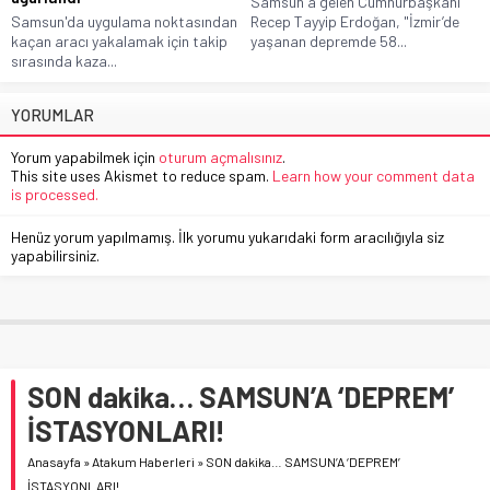
Samsun'a gelen Cumhurbaşkanı
Samsun'da uygulama noktasından
Recep Tayyip Erdoğan, "İzmir’de
kaçan aracı yakalamak için takip
yaşanan depremde 58...
sırasında kaza...
YORUMLAR
Yorum yapabilmek için
oturum açmalısınız
.
This site uses Akismet to reduce spam.
Learn how your comment data
is processed.
Henüz yorum yapılmamış. İlk yorumu yukarıdaki form aracılığıyla siz
yapabilirsiniz.
SON dakika… SAMSUN’A ‘DEPREM’
İSTASYONLARI!
Anasayfa
»
Atakum Haberleri
»
SON dakika… SAMSUN’A ‘DEPREM’
İSTASYONLARI!