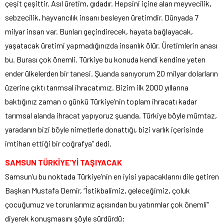
çeşit çeşittir. Asıl üretim, gıdadır. Hepsini içine alan meyvecilik,
sebzecilik, hayvancılık insanı besleyen üretimdir. Dünyada 7
milyar insan var. Bunları geçindirecek, hayata bağlayacak,
yaşatacak üretimi yapmadığınızda insanlık ölür. Üretimlerin anası
bu. Burası çok önemli. Türkiye bu konuda kendi kendine yeten
ender ülkelerden bir tanesi. Şuanda sanıyorum 20 milyar dolarların
üzerine çıktı tarımsal ihracatımız. Bizim ilk 2000 yıllarına
baktığınız zaman o günkü Türkiye’nin toplam ihracatı kadar
tarımsal alanda ihracat yapıyoruz şuanda. Türkiye böyle mümtaz,
yaradanın bizi böyle nimetlerle donattığı, bizi varlık içerisinde
imtihan ettiği bir coğrafya” dedi.
SAMSUN TÜRKİYE’Yİ TAŞIYACAK
Samsun’u bu noktada Türkiye’nin en iyisi yapacaklarını dile getiren
Başkan Mustafa Demir, “İstikbalimiz, geleceğimiz, çoluk
çocuğumuz ve torunlarımız açısından bu yatırımlar çok önemli”
diyerek konuşmasını şöyle sürdürdü: