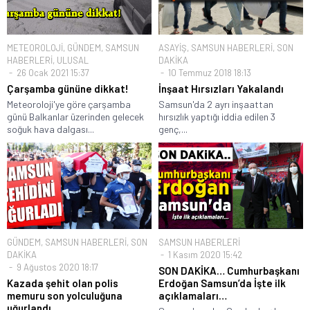
METEOROLOJİ
,
GÜNDEM
,
SAMSUN
ASAYİŞ
,
SAMSUN HABERLERİ
,
SON
HABERLERİ
,
ULUSAL
DAKİKA
26 Ocak 2021 15:37
10 Temmuz 2018 18:13
Çarşamba gününe dikkat!
İnşaat Hırsızları Yakalandı
Meteoroloji'ye göre çarşamba
Samsun'da 2 ayrı inşaattan
günü Balkanlar üzerinden gelecek
hırsızlık yaptığı iddia edilen 3
soğuk hava dalgası...
genç,...
GÜNDEM
,
SAMSUN HABERLERİ
,
SON
SAMSUN HABERLERİ
DAKİKA
1 Kasım 2020 15:42
9 Ağustos 2020 18:17
SON DAKİKA… Cumhurbaşkanı
Kazada şehit olan polis
Erdoğan Samsun’da İşte ilk
memuru son yolculuğuna
açıklamaları…
uğurlandı