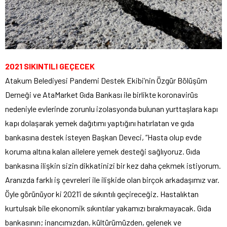
2021 SIKINTILI GEÇECEK
Atakum Belediyesi Pandemi Destek Ekibi’nin Özgür Bölüşüm
Derneği ve AtaMarket Gıda Bankası ile birlikte koronavirüs
nedeniyle evlerinde zorunlu izolasyonda bulunan yurttaşlara kapı
kapı dolaşarak yemek dağıtımı yaptığını hatırlatan ve gıda
bankasına destek isteyen Başkan Deveci, “Hasta olup evde
koruma altına kalan ailelere yemek desteği sağlıyoruz. Gıda
bankasına ilişkin sizin dikkatinizi bir kez daha çekmek istiyorum.
Aranızda farklı iş çevreleri ile ilişkide olan birçok arkadaşımız var.
Öyle görünüyor ki 2021’i de sıkıntılı geçireceğiz. Hastalıktan
kurtulsak bile ekonomik sıkıntılar yakamızı bırakmayacak. Gıda
bankasının; inancımızdan, kültürümüzden, gelenek ve