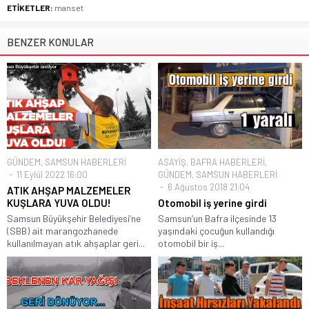
ETİKETLER:
manset
BENZER KONULAR
GÜNDEM
,
SAMSUN HABERLERİ
ASAYİŞ
,
BAFRA HABERLERİ
,
11 Eylül 2022 16:00
GÜNDEM
,
SAMSUN HABERLERİ
6 Ağustos 2018 21:04
ATIK AHŞAP MALZEMELER
KUŞLARA YUVA OLDU!
Otomobil iş yerine girdi
Samsun Büyükşehir Belediyesi’ne
Samsun’un Bafra ilçesinde 13
(SBB) ait marangozhanede
yaşındaki çocuğun kullandığı
kullanılmayan atık ahşaplar geri...
otomobil bir iş...