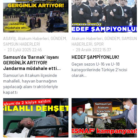
ASAYİŞ
,
Atakum Haberleri
,
GÜNDEM
,
Atakum Haberleri
,
GÜNDEM
,
SAMSUN
SAMSUN HABERLERİ
HABERLERİ
,
SPOR
23 Eylül 2025 22:45
29 Aralık 2022 15:37
Samsun’da ‘Barınak’ isyanı
HEDEF ŞAMPİYONLUK!
GERGİNLİK ARTIYOR!
Geçen sezon U-16 ve U-18
Jandarma müdahale etti…
kategorilerinde Türkiye 2'ncisi
Samsun'un Atakum ilçesinde
olarak...
mahalleli, hayvan barınağının
yapılacağı alanı traktörleriyle
kapattı