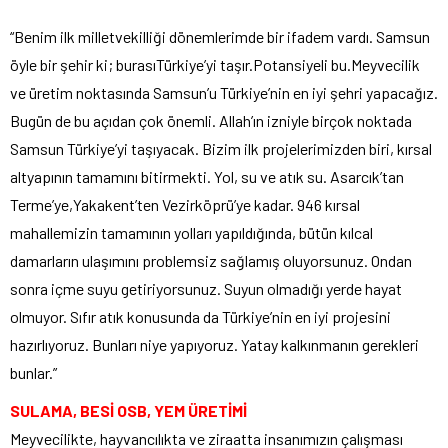
“Benim ilk milletvekilliği dönemlerimde bir ifadem vardı. Samsun
öyle bir şehir ki; burasıTürkiye’yi taşır.Potansiyeli bu.Meyvecilik
ve üretim noktasında Samsun’u Türkiye’nin en iyi şehri yapacağız.
Bugün de bu açıdan çok önemli. Allah’ın izniyle birçok noktada
Samsun Türkiye’yi taşıyacak. Bizim ilk projelerimizden biri, kırsal
altyapının tamamını bitirmekti. Yol, su ve atık su. Asarcık’tan
Terme’ye,Yakakent’ten Vezirköprü’ye kadar. 946 kırsal
mahallemizin tamamının yolları yapıldığında, bütün kılcal
damarların ulaşımını problemsiz sağlamış oluyorsunuz. Ondan
sonra içme suyu getiriyorsunuz. Suyun olmadığı yerde hayat
olmuyor. Sıfır atık konusunda da Türkiye’nin en iyi projesini
hazırlıyoruz. Bunları niye yapıyoruz. Yatay kalkınmanın gerekleri
bunlar.”
SULAMA, BESİ OSB, YEM ÜRETİMİ
Meyvecilikte, hayvancılıkta ve ziraatta insanımızın çalışması