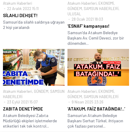
Atakum Haberleri
Atakum Haberleri
,
EKONOMİ
,
22 Aralık 2022 15:11
GÜNDEM
,
SAMSUN HABERLERİ
,
ULUSAL
SİLAHLI DEHŞET!
28 Ocak 2021 18:03
Samsun'da silahlı saldırıya uğrayan
‘ESNAF’ kampanyası!
2 kişi yaralandı
Samsun'da Atakum Belediye
Başkanı Av. Cemil Deveci, zor bir
dönemden...
Atakum Haberleri
,
GÜNDEM
,
SAMSUN
Atakum Haberleri
,
EKONOMİ
,
HABERLERİ
GÜNDEM
,
SAMSUN HABERLERİ
23 Eylül 2021 15:07
9 Nisan 2025 23:26
ZABITA DENETİMDE
‘ATAKUM, FAİZ BATAĞINDA!..’
Atakum Belediyesi Zabıta
Samsun’un Atakum Belediye
Müdürlüğü ekipleri işletmelerde
Başkanı Serhat Türkel, ihtiyacın
etiketleri tek tek kontrol...
çok fazlası personel...