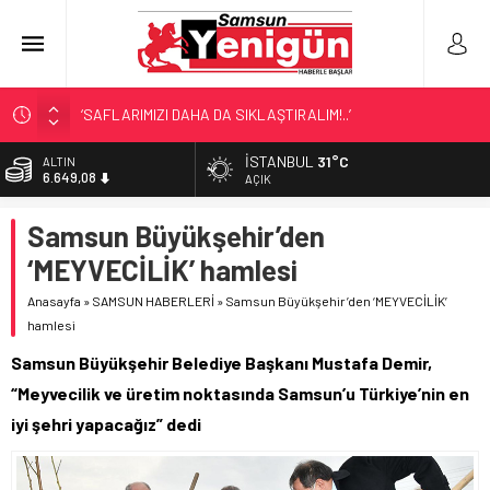
‘SAFLARIMIZI DAHA DA SIKLAŞTIRALIM!..’
SAMSUN’DA ‘DOSTLUK’ GÖSTERİSİ!
İSTANBUL
31°C
ALTIN
6.649,08
BİR SAMSUN KLASİĞİ!
AÇIK
SAMSUN’DA DENİZ FACİASI!
BİST
Samsun Büyükşehir’den
13.879,11
LÖSEV’İN KAHRAMANLARI!
‘MEYVECİLİK’ hamlesi
DOLAR
47,7124
Anasayfa
»
SAMSUN HABERLERİ
»
Samsun Büyükşehir’den ‘MEYVECİLİK’
hamlesi
EURO
55,1592
Samsun Büyükşehir Belediye Başkanı Mustafa Demir,
“Meyvecilik ve üretim noktasında Samsun’u Türkiye’nin en
iyi şehri yapacağız” dedi