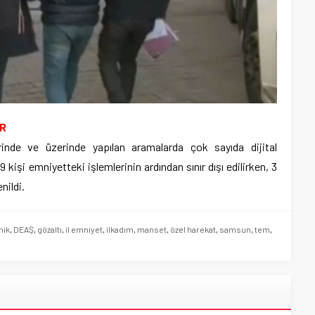
OR
erinde ve üzerinde yapılan aramalarda çok sayıda dijital
kişi emniyetteki işlemlerinin ardından sınır dışı edilirken, 3
nildi.
nik
,
DEAŞ
,
gözaltı
,
il emniyet
,
ilkadım
,
manset
,
özel harekat
,
samsun
,
tem
,