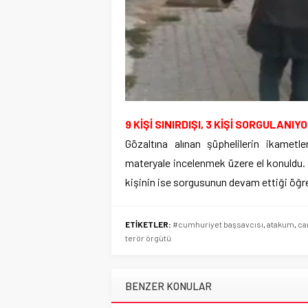
9 KİŞİ SINIRDIŞI, 3 KİŞİ SORGULANIY
Gözaltına alınan şüphelilerin ikametl
materyale incelenmek üzere el konuldu. 9 
kişinin ise sorgusunun devam ettiği öğre
ETİKETLER:
#cumhuriyet başsavcısı
,
atakum
,
ca
terör örgütü
BENZER KONULAR