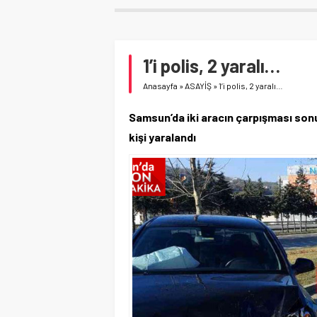
1’i polis, 2 yaralı…
Anasayfa
»
ASAYİŞ
»
1’i polis, 2 yaralı…
Samsun’da iki aracın çarpışması son
kişi yaralandı