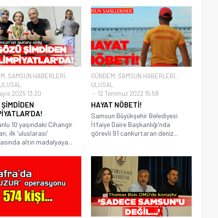
EM
,
SAMSUN HABERLERİ
,
GÜNDEM
,
SAMSUN HABERLERİ
,
ULUSAL
ULUSAL
ayıs 2025 13:20
12 Temmuz 2022 15:58
 ŞİMDİDEN
HAYAT NÖBETİ!
PİYATLAR’DA!
Samsun Büyükşehir Belediyesi
lu 10 yaşındaki Cihangir
İtfaiye Daire Başkanlığı'nda
n, ilk 'uluslarası'
görevli 91 cankurtaran deniz...
asında altın madalyaya...