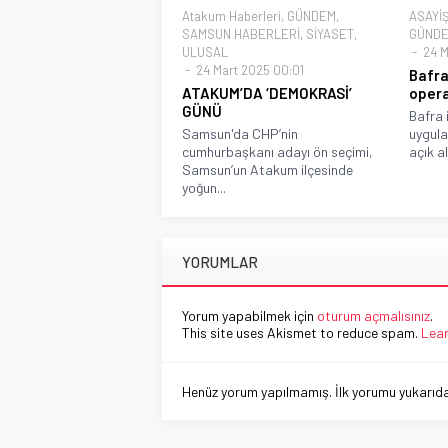
Atakum Haberleri
,
GÜNDEM
,
ASAYİ
SAMSUN HABERLERİ
,
SİYASET
,
GÜND
ULUSAL
24 M
24 Mart 2025 00:01
Bafra
ATAKUM’DA ‘DEMOKRASİ’
oper
GÜNÜ
Bafra 
Samsun'da CHP’nin
uygul
cumhurbaşkanı adayı ön seçimi,
açık a
Samsun’un Atakum ilçesinde
yoğun...
YORUMLAR
Yorum yapabilmek için
oturum açmalısınız
.
This site uses Akismet to reduce spam.
Lear
Henüz yorum yapılmamış. İlk yorumu yukarıdaki