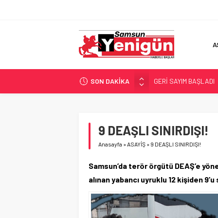
A
SON DAKİKA
GERİ SAYIM BAŞLADI
SAMSUNSPOR’DA HEDE
‘BAFRA’YA YATIRIM YAP
İŞTE FINDIK FİYATI!
9 DEAŞLI SINIRDIŞI!
YÖNETİCİ SEÇERKEN
Anasayfa
»
ASAYİŞ
»
9 DEAŞLI SINIRDIŞI!
Samsun’da terör örgütü DEAŞ’e yöne
alınan yabancı uyruklu 12 kişiden 9’u 