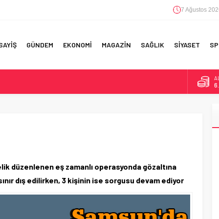
7 Ağustos 202
SAYİŞ
GÜNDEM
EKONOMİ
MAGAZİN
SAĞLIK
SİYASET
SP
B
1
F 5’İNCİLİK!
D
4
IN!’
E
5
 YAPILAN EN BÜYÜK HATALAR
A
6
lik düzenlenen eş zamanlı operasyonda gözaltına
sınır dış edilirken, 3 kişinin ise sorgusu devam ediyor