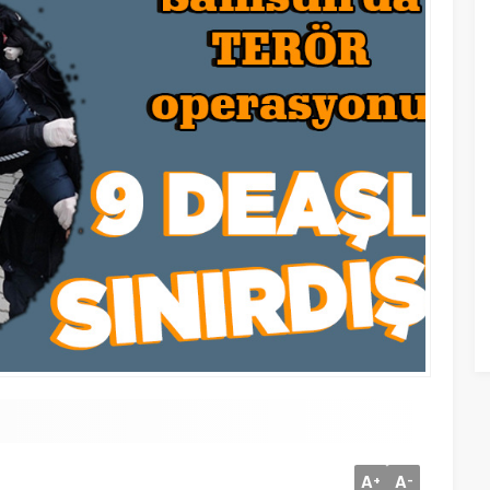
A
A
+
-