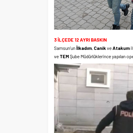
3 İLÇEDE 12 AYRI BASKIN
Samsun’un
İlkadım
,
Canik
ve
Atakum
i
ve
TEM
Şube Müdürlüklerince yapılan ope