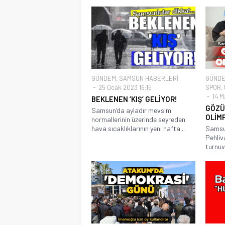
GÜNDEM
,
SAMSUN HABERLERİ
GÜND
25 Ocak 2023 16:15
SPOR
,
14 M
BEKLENEN ‘KIŞ’ GELİYOR!
GÖZÜ
Samsun’da ayladır mevsim
OLİM
normallerinin üzerinde seyreden
hava sıcaklıklarının yeni hafta...
Samsun
Pehliva
turnuv