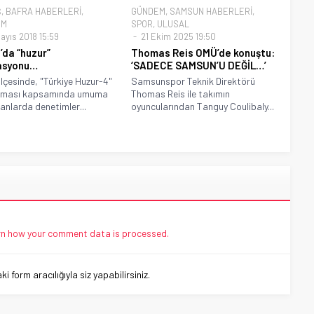
Ş
,
BAFRA HABERLERİ
,
GÜNDEM
,
SAMSUN HABERLERİ
,
EM
SPOR
,
ULUSAL
ayıs 2018 15:59
21 Ekim 2025 19:50
’da “huzur”
Thomas Reis OMÜ’de konuştu:
asyonu…
‘SADECE SAMSUN’U DEĞİL…’
ilçesinde, "Türkiye Huzur-4"
Samsunspor Teknik Direktörü
aması kapsamında umuma
Thomas Reis ile takımın
lanlarda denetimler...
oyuncularından Tanguy Coulibaly...
n how your comment data is processed.
 form aracılığıyla siz yapabilirsiniz.