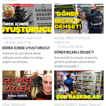
ASAYİŞ
,
SAMSUN HABERLERİ
ASAYİŞ
,
GÜNDEM
,
SAMSUN
19 Ekim 2022 17:42
HABERLERİ
14 Ekim 2024 19:30
BÖREK İÇİNDE UYUŞTURUCU!
DÖNER BIÇAKLI DEHŞET!
Samsun'da gözaltına alınıp
adliyeye sevk edilen bir kişiye
Samsun’da komşular arasında
yeğeni tarafından...
gürültü yüzünden çıkan döner
bıçaklı kavgada 1...
KÖŞE YAZARLARI
ASAYİŞ
,
GÜNDEM
,
İlkadım Haberleri
,