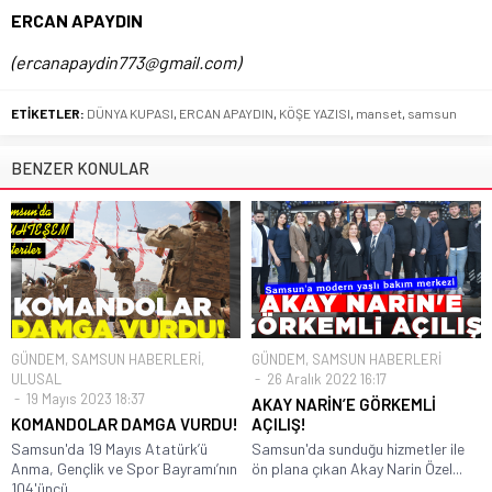
ERCAN APAYDIN
(ercanapaydin773@gmail.com)
ETİKETLER:
DÜNYA KUPASI
,
ERCAN APAYDIN
,
KÖŞE YAZISI
,
manset
,
samsun
BENZER KONULAR
GÜNDEM
,
SAMSUN HABERLERİ
,
GÜNDEM
,
SAMSUN HABERLERİ
ULUSAL
26 Aralık 2022 16:17
19 Mayıs 2023 18:37
AKAY NARİN’E GÖRKEMLİ
KOMANDOLAR DAMGA VURDU!
AÇILIŞ!
Samsun'da 19 Mayıs Atatürk’ü
Samsun'da sunduğu hizmetler ile
Anma, Gençlik ve Spor Bayramı’nın
ön plana çıkan Akay Narin Özel...
104'üncü...