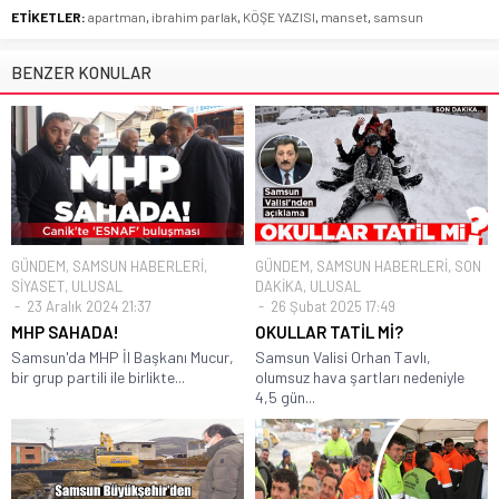
ETİKETLER:
apartman
,
ibrahim parlak
,
KÖŞE YAZISI
,
manset
,
samsun
BENZER KONULAR
GÜNDEM
,
SAMSUN HABERLERİ
,
GÜNDEM
,
SAMSUN HABERLERİ
,
SON
SİYASET
,
ULUSAL
DAKİKA
,
ULUSAL
23 Aralık 2024 21:37
26 Şubat 2025 17:49
MHP SAHADA!
OKULLAR TATİL Mİ?
Samsun'da MHP İl Başkanı Mucur,
Samsun Valisi Orhan Tavlı,
bir grup partili ile birlikte...
olumsuz hava şartları nedeniyle
4,5 gün...