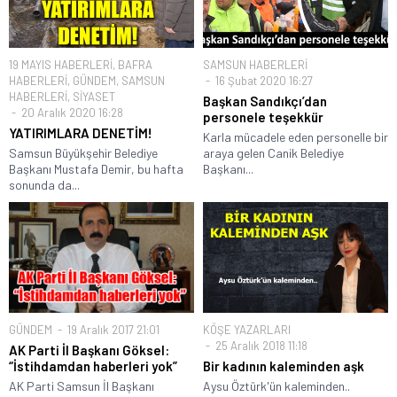
19 MAYIS HABERLERİ
,
BAFRA
SAMSUN HABERLERİ
HABERLERİ
,
GÜNDEM
,
SAMSUN
16 Şubat 2020 16:27
HABERLERİ
,
SİYASET
Başkan Sandıkçı’dan
20 Aralık 2020 16:28
personele teşekkür
YATIRIMLARA DENETİM!
Karla mücadele eden personelle bir
Samsun Büyükşehir Belediye
araya gelen Canik Belediye
Başkanı Mustafa Demir, bu hafta
Başkanı...
sonunda da...
GÜNDEM
19 Aralık 2017 21:01
KÖŞE YAZARLARI
25 Aralık 2018 11:18
AK Parti İl Başkanı Göksel:
“İstihdamdan haberleri yok”
Bir kadının kaleminden aşk
AK Parti Samsun İl Başkanı
Aysu Öztürk'ün kaleminden..