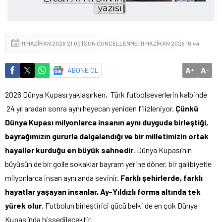
11 HAZIRAN 2026 21:00 | SON GÜNCELLENME: 11 HAZIRAN 2026 18:44
A
A
ABONE OL
+
-
2026 Dünya Kupası yaklaşırken, Türk futbolseverlerin kalbinde
24 yıl aradan sonra aynı heyecan yeniden filizleniyor.
Çünkü
Dünya Kupası milyonlarca insanın aynı duyguda birleştiği,
bayrağımızın gururla dalgalandığı ve bir milletimizin ortak
hayaller kurduğu en büyük sahnedir
. Dünya Kupası’nın
büyüsün de bir golle sokaklar bayram yerine döner, bir galibiyetle
milyonlarca insan aynı anda sevinir.
Farklı şehirlerde, farklı
hayatlar yaşayan insanlar, Ay-Yıldızlı forma altında tek
yürek olur
. Futbolun birleştirici gücü belki de en çok Dünya
Kupası’nda hissedilecektir.