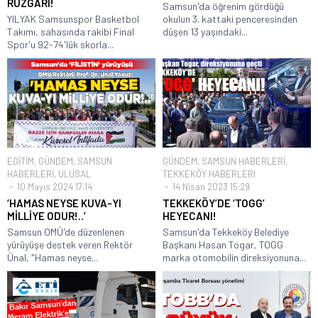
RÜZGARI!
Samsun'da öğrenim gördüğü
YILYAK Samsunspor Basketbol
okulun 3. kattaki penceresinden
Takımı, sahasında rakibi Final
düşen 13 yaşındaki...
Spor'u 92-74'lük skorla...
EĞİTİM
,
GÜNDEM
,
SAMSUN
GÜNDEM
,
SAMSUN HABERLERİ
,
HABERLERİ
,
ULUSAL
TEKKEKÖY HABERLERİ
10 Mayıs 2024 17:14
14 Nisan 2023 15:29
‘HAMAS NEYSE KUVA-YI
TEKKEKÖY’DE ‘TOGG’
MİLLİYE ODUR!..’
HEYECANI!
Samsun OMÜ'de düzenlenen
Samsun'da Tekkeköy Belediye
yürüyüşe destek veren Rektör
Başkanı Hasan Togar, TOGG
Ünal, "Hamas neyse...
marka otomobilin direksiyonuna...