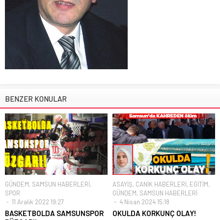
BENZER KONULAR
GÜNDEM
,
SAMSUN HABERLERİ
,
ASAYİŞ
,
CANİK HABERLERİ
,
EĞİTİM
,
SPOR
GÜNDEM
,
SAMSUN HABERLERİ
11 Aralık 2022 19:27
4 Nisan 2024 15:18
BASKETBOLDA SAMSUNSPOR
OKULDA KORKUNÇ OLAY!