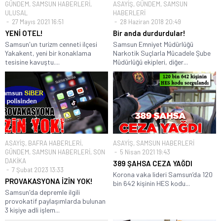
GÜNDEM
,
SAMSUN HABERLERİ
,
ASAYİŞ
,
GÜNDEM
,
SAMSUN
ULUSAL
HABERLERİ
27 Mayıs 2021 16:51
28 Haziran 2018 20:49
YENİ OTEL!
Bir anda durdurdular!
Samsun'un turizm cenneti ilçesi
Samsun Emniyet Müdürlüğü
Yakakent, yeni bir konaklama
Narkotik Suçlarla Mücadele Şube
tesisine kavuştu....
Müdürlüğü ekipleri, diğer...
ASAYİŞ
,
BAFRA HABERLERİ
,
ASAYİŞ
,
SAMSUN HABERLERİ
GÜNDEM
,
SAMSUN HABERLERİ
,
SON
5 Nisan 2021 19:43
DAKİKA
389 ŞAHSA CEZA YAĞDI
7 Şubat 2023 13:33
Korona vaka lideri Samsun’da 120
PROVAKASYONA İZİN YOK!
bin 642 kişinin HES kodu...
Samsun'da depremle ilgili
provokatif paylaşımlarda bulunan
3 kişiye adli işlem...