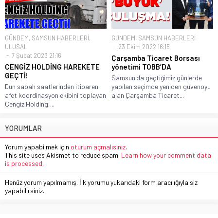
GÜNDEM
,
SAMSUN HABERLERİ
,
GÜNDEM
,
SAMSUN HABERLERİ
ULUSAL
23 Ekim 2022 16:15
7 Şubat 2023 21:16
Çarşamba Ticaret Borsası
CENGİZ HOLDİNG HAREKETE
yönetimi TOBB’DA
GEÇTİ!
Samsun'da geçtiğimiz günlerde
Dün sabah saatlerinden itibaren
yapılan seçimde yeniden güvenoyu
afet koordinasyon ekibini toplayan
alan Çarşamba Ticaret...
Cengiz Holding,...
YORUMLAR
Yorum yapabilmek için
oturum açmalısınız
.
This site uses Akismet to reduce spam.
Learn how your comment data
is processed.
Henüz yorum yapılmamış. İlk yorumu yukarıdaki form aracılığıyla siz
yapabilirsiniz.