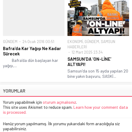
GÜNDEM
24 Ocak 2016 00:51
EKONOMİ
,
GÜNDEM
,
SAMSUN
HABERLERİ
Bafra’da Kar Yağışı Ne Kadar
12 Mart 2025 23:34
Sürecek
SAMSUN’DA ‘ON-LİNE’
Bafra’da dün başlayan kar
ALTYAPI!
yağışı,...
Samsun'da son 15 ayda yapılan 20
bine yakın başvuru, SASKİ...
YORUMLAR
Yorum yapabilmek için
oturum açmalısınız
.
This site uses Akismet to reduce spam.
Learn how your comment data
is processed.
Henüz yorum yapılmamış. İlk yorumu yukarıdaki form aracılığıyla siz
yapabilirsiniz.