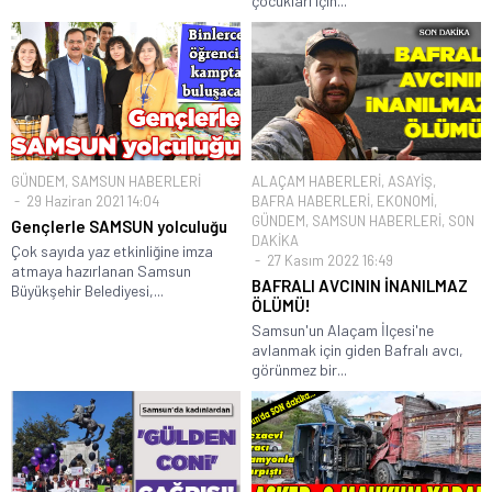
çocukları için...
GÜNDEM
,
SAMSUN HABERLERİ
ALAÇAM HABERLERİ
,
ASAYİŞ
,
29 Haziran 2021 14:04
BAFRA HABERLERİ
,
EKONOMİ
,
GÜNDEM
,
SAMSUN HABERLERİ
,
SON
Gençlerle SAMSUN yolculuğu
DAKİKA
Çok sayıda yaz etkinliğine imza
27 Kasım 2022 16:49
atmaya hazırlanan Samsun
BAFRALI AVCININ İNANILMAZ
Büyükşehir Belediyesi,...
ÖLÜMÜ!
Samsun'un Alaçam İlçesi'ne
avlanmak için giden Bafralı avcı,
görünmez bir...