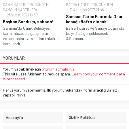
CANİK HABERLERİ
,
GÜNDEM
,
BAFRA HABERLERİ
,
GÜNDEM
SAMSUN HABERLERİ
11 Ağustos 2017 21:46
21 Şubat 2021 16:39
Samsun Tarım Fuarında Onur
Başkan Sandıkçı, sahada!
konuğu Bafra olacak
Samsun'da Canik Belediyesi'nin
Bafra Ticaret ve Sanayi Odasında
karla mücadele çalışmaları
bu yıl 3.sü gerçekleşecek
vatandaşlar tarafından takdirle
3.Samsun...
karşılandı....
YORUMLAR
Yorum yapabilmek için
oturum açmalısınız
.
This site uses Akismet to reduce spam.
Learn how your comment data
is processed.
Henüz yorum yapılmamış. İlk yorumu yukarıdaki form aracılığıyla siz
yapabilirsiniz.
Anasayfa
Gizlilik Politikası