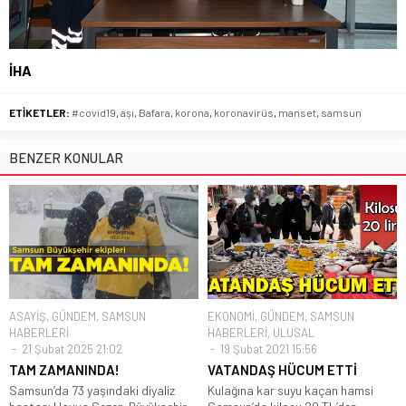
İHA
ETİKETLER:
#covid19
,
aşı
,
Bafara
,
korona
,
koronavirüs
,
manset
,
samsun
BENZER KONULAR
ASAYİŞ
,
GÜNDEM
,
SAMSUN
EKONOMİ
,
GÜNDEM
,
SAMSUN
HABERLERİ
HABERLERİ
,
ULUSAL
21 Şubat 2025 21:02
19 Şubat 2021 15:56
TAM ZAMANINDA!
VATANDAŞ HÜCUM ETTİ
Samsun’da 73 yaşındaki diyaliz
Kulağına kar suyu kaçan hamsi