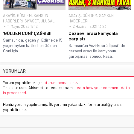
ASAYİŞ
,
GÜNDEM
,
SAMSUN
ASAYİŞ
,
GÜNDEM
,
SAMSUN
HABERLERİ
,
SİYASET
,
ULUSAL
HABERLERİ
11 Mayıs 2026 17:12
2 Haziran 2021 13:23
‘GÜLDEN CONİ’ ÇAĞRISI!
Cezaevi aracı kamyonla
çarpıştı
Samsun'da, geçen yıl Edirne'de 15
yaşındayken katledilen Gülden
Samsun’un Vezirköprü İlçesi’nde
Coni için...
cezaevi aracı ile kamyonun
çarpışması sonucu kaza...
YORUMLAR
Yorum yapabilmek için
oturum açmalısınız
.
This site uses Akismet to reduce spam.
Learn how your comment data
is processed.
Henüz yorum yapılmamış. İlk yorumu yukarıdaki form aracılığıyla siz
yapabilirsiniz.