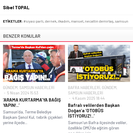
Sibel TOPAL
ETİKETLER:
#siyasi parti
,
dernek
,
ilkadım
,
manset
,
necattin demirtaş
,
samsun
BENZER KONULAR
GÜNDEM
,
SAMSUN HABERLERİ
BAFRA HABERLERİ
,
GÜNDEM
,
5 Nisan 2024 15:53
SAMSUN HABERLERİ
4 Kasım 2025 18:44
‘ARAMA KURTARMA’YA BAĞIŞ
YAPIN!..’
Bafralı velilerden Başkan
Doğan’a ‘OTOBÜS
Samsun'da, Terme Belediye
İSTİYORUZ!..’
Başkanı Şenol Kul, tebrik çiçekleri
yerine ilçede...
Samsun'un Bafra ilçesinde veliler,
özellikle OMÜ'de eğitim gören