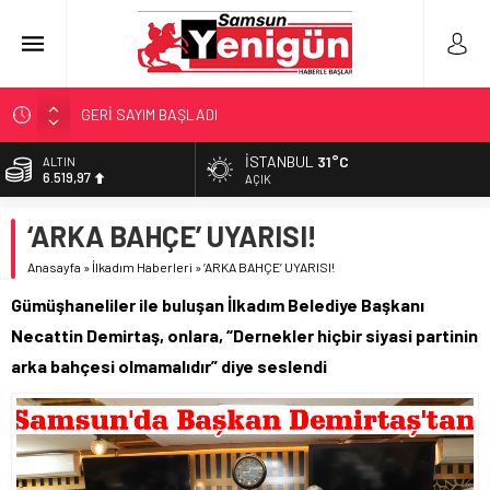
GERİ SAYIM BAŞLADI
SAMSUNSPOR’DA HEDEF 5’İNCİLİK!
İSTANBUL
31°C
ALTIN
6.519,97
‘BAFRA’YA YATIRIM YAPIN!’
AÇIK
İŞTE FINDIK FİYATI!
BİST
‘ARKA BAHÇE’ UYARISI!
13.798,82
YÖNETİCİ SEÇERKEN YAPILAN EN BÜYÜK HATALAR
Anasayfa
»
İlkadım Haberleri
»
‘ARKA BAHÇE’ UYARISI!
DOLAR
47,7025
Gümüşhaneliler ile buluşan İlkadım Belediye Başkanı
EURO
Necattin Demirtaş, onlara, “Dernekler hiçbir siyasi partinin
55,0112
arka bahçesi olmamalıdır” diye seslendi