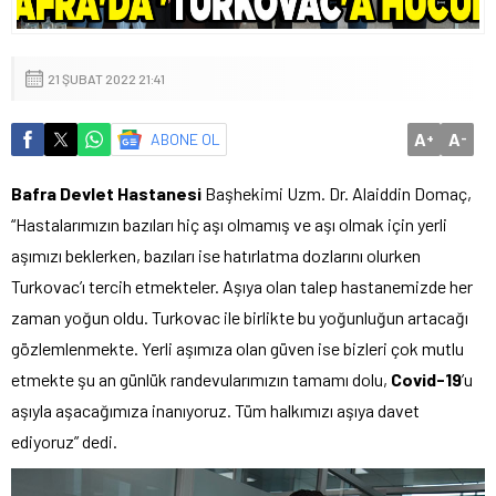
21 ŞUBAT 2022 21:41
A
A
ABONE OL
+
-
Bafra Devlet Hastanesi
Başhekimi Uzm. Dr. Alaiddin Domaç,
“Hastalarımızın bazıları hiç aşı olmamış ve aşı olmak için yerli
aşımızı beklerken, bazıları ise hatırlatma dozlarını olurken
Turkovac’ı tercih etmekteler. Aşıya olan talep hastanemizde her
zaman yoğun oldu. Turkovac ile birlikte bu yoğunluğun artacağı
gözlemlenmekte. Yerli aşımıza olan güven ise bizleri çok mutlu
etmekte şu an günlük randevularımızın tamamı dolu,
Covid-19
’u
aşıyla aşacağımıza inanıyoruz. Tüm halkımızı aşıya davet
ediyoruz” dedi.