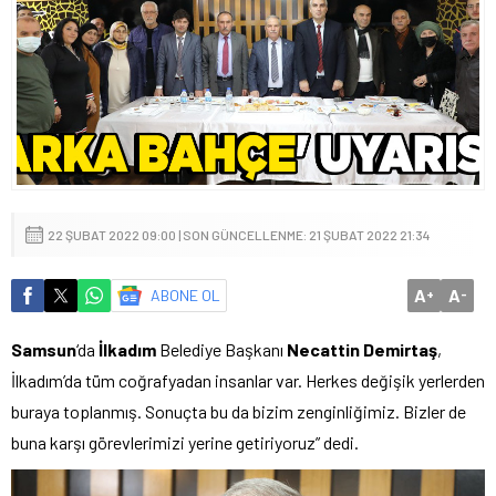
22 ŞUBAT 2022 09:00 | SON GÜNCELLENME: 21 ŞUBAT 2022 21:34
A
A
ABONE OL
+
-
Samsun
‘da
İlkadım
Belediye Başkanı
Necattin Demirtaş
,
İlkadım’da tüm coğrafyadan insanlar var. Herkes değişik yerlerden
buraya toplanmış. Sonuçta bu da bizim zenginliğimiz. Bizler de
buna karşı görevlerimizi yerine getiriyoruz” dedi.