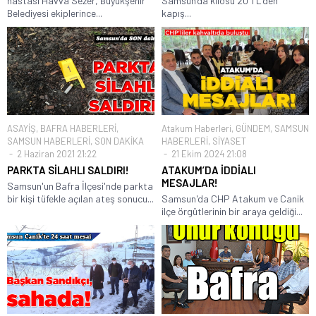
hastası Havva Sezer, Büyükşehir
Samsun’da kilosu 20 TL’den
Belediyesi ekiplerince...
kapış...
ASAYİŞ
,
BAFRA HABERLERİ
,
Atakum Haberleri
,
GÜNDEM
,
SAMSUN
SAMSUN HABERLERİ
,
SON DAKİKA
HABERLERİ
,
SİYASET
2 Haziran 2021 21:22
21 Ekim 2024 21:08
PARKTA SİLAHLI SALDIRI!
ATAKUM’DA İDDİALI
MESAJLAR!
Samsun'un Bafra İlçesi'nde parkta
bir kişi tüfekle açılan ateş sonucu...
Samsun'da CHP Atakum ve Canik
ilçe örgütlerinin bir araya geldiği...