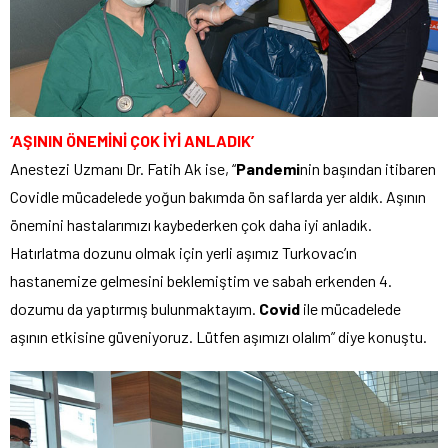
‘AŞININ ÖNEMİNİ ÇOK İYİ ANLADIK’
Anestezi Uzmanı Dr. Fatih Ak ise, “
Pandemi
nin başından itibaren
Covidle mücadelede yoğun bakımda ön saflarda yer aldık. Aşının
önemini hastalarımızı kaybederken çok daha iyi anladık.
Hatırlatma dozunu olmak için yerli aşımız Turkovac’ın
hastanemize gelmesini beklemiştim ve sabah erkenden 4.
dozumu da yaptırmış bulunmaktayım.
Covid
ile mücadelede
aşının etkisine güveniyoruz. Lütfen aşımızı olalım” diye konuştu.