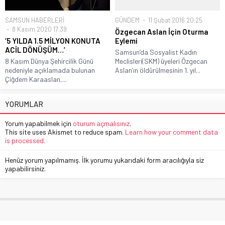
SAMSUN HABERLERİ
GÜNDEM
11 Şubat 2016 20:25
8 Kasım 2020 17:39
Özgecan Aslan İçin Oturma
‘5 YILDA 1.5 MİLYON KONUTA
Eylemi
ACİL DÖNÜŞÜM…’
Samsun’da Sosyalist Kadın
8 Kasım Dünya Şehircilik Günü
Meclisleri(SKM) üyeleri Özgecan
nedeniyle açıklamada bulunan
Aslan’ın öldürülmesinin 1. yıl...
Çiğdem Karaaslan,...
YORUMLAR
Yorum yapabilmek için
oturum açmalısınız
.
This site uses Akismet to reduce spam.
Learn how your comment data
is processed.
Henüz yorum yapılmamış. İlk yorumu yukarıdaki form aracılığıyla siz
yapabilirsiniz.