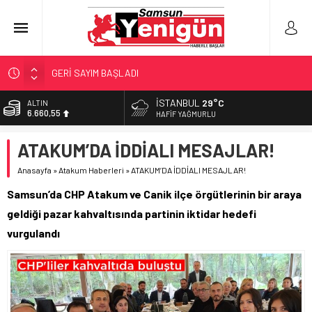
GERİ SAYIM BAŞLADI
SAMSUNSPOR’DA HEDEF 5’İNCİLİK!
İSTANBUL
29°C
ALTIN
6.660,55
‘BAFRA’YA YATIRIM YAPIN!’
HAFIF YAĞMURLU
İŞTE FINDIK FİYATI!
BİST
ATAKUM’DA İDDİALI MESAJLAR!
13.779,39
YÖNETİCİ SEÇERKEN YAPILAN EN BÜYÜK HATALAR
Anasayfa
»
Atakum Haberleri
»
ATAKUM’DA İDDİALI MESAJLAR!
DOLAR
47,7111
Samsun’da CHP Atakum ve Canik ilçe örgütlerinin bir araya
EURO
geldiği pazar kahvaltısında partinin iktidar hedefi
55,1881
vurgulandı