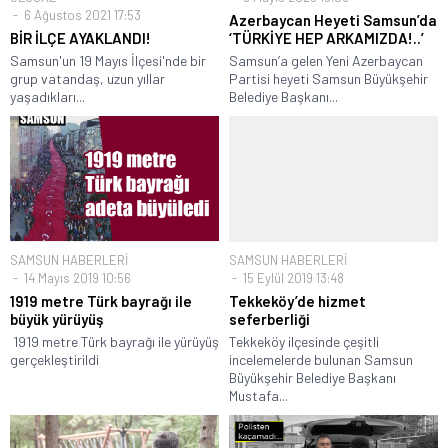
6 Ağustos 2021 17:53
Azerbaycan Heyeti Samsun’da
BİR İLÇE AYAKLANDI!
‘TÜRKİYE HEP ARKAMIZDA!..’
Samsun'un 19 Mayıs İlçesi'nde bir
Samsun’a gelen Yeni Azerbaycan
grup vatandaş, uzun yıllar
Partisi heyeti Samsun Büyükşehir
yaşadıkları...
Belediye Başkanı...
SAMSUN HABERLERİ
SAMSUN HABERLERİ
14 Mayıs 2019 10:56
15 Eylül 2019 13:48
1919 metre Türk bayrağı ile
Tekkeköy’de hizmet
büyük yürüyüş
seferberliği
1919 metre Türk bayrağı ile yürüyüş
Tekkeköy ilçesinde çeşitli
gerçekleştirildi
incelemelerde bulunan Samsun
Büyükşehir Belediye Başkanı
Mustafa...