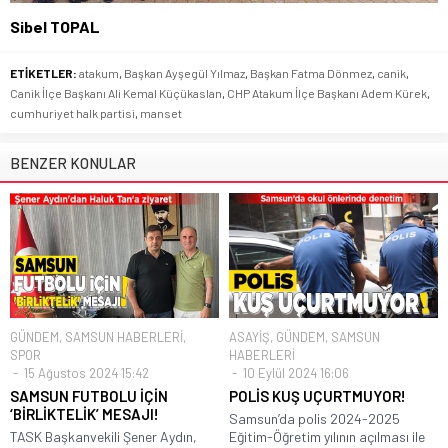
Sibel TOPAL
ETİKETLER:
atakum
,
Başkan Ayşegül Yılmaz
,
Başkan Fatma Dönmez
,
canik
,
Canik İlçe Başkanı Ali Kemal Küçükaslan
,
CHP Atakum İlçe Başkanı Adem Kürek
,
cumhuriyet halk partisi
,
manset
BENZER KONULAR
GÜNDEM
,
SAMSUN HABERLERİ
,
ASAYİŞ
,
GÜNDEM
,
SAMSUN
SPOR
HABERLERİ
15 Ağustos 2024 15:42
10 Eylül 2024 16:06
SAMSUN FUTBOLU İÇİN
POLİS KUŞ UÇURTMUYOR!
‘BİRLİKTELİK’ MESAJI!
Samsun’da polis 2024-2025
TASK Başkanvekili Şener Aydın,
Eğitim-Öğretim yılının açılması ile