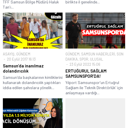
TFF Samsun Bölge Müdürü Haluk
birlikte il genelinde...
Tan'ı...
ASAYİŞ
,
GÜNDEM
GÜNDEM
,
SAMSUN HABERLERİ
,
SON
20 Eylül 2017 16:13
DAKİKA
,
SPOR
,
ULUSAL
23 Eylül 2022 15:06
Samsun’da inanılmaz
dolandırıcılık
ERTUĞURUL SAĞLAM
SAMSUNSPOR’DA!
Samsun'da başkalarının kimliklerini
kullanarak dolandırıcılık yaptıkları
Yılport Samsunspor'un Ertuğrul
iddia edilen şahıslara yönelik...
Sağlam ile 'Teknik Direktörlük' için
anlaşmaya vardığı...