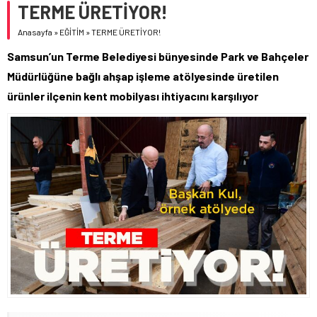
TERME ÜRETİYOR!
Anasayfa
»
EĞİTİM
»
TERME ÜRETİYOR!
Samsun’un Terme Belediyesi bünyesinde Park ve Bahçeler
Müdürlüğüne bağlı ahşap işleme atölyesinde üretilen
ürünler ilçenin kent mobilyası ihtiyacını karşılıyor