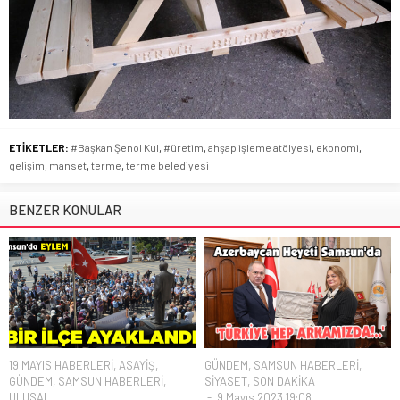
ETİKETLER:
#Başkan Şenol Kul
,
#üretim
,
ahşap işleme atölyesi
,
ekonomi
,
gelişim
,
manset
,
terme
,
terme belediyesi
BENZER KONULAR
19 MAYIS HABERLERİ
,
ASAYİŞ
,
GÜNDEM
,
SAMSUN HABERLERİ
,
GÜNDEM
,
SAMSUN HABERLERİ
,
SİYASET
,
SON DAKİKA
ULUSAL
9 Mayıs 2023 19:08