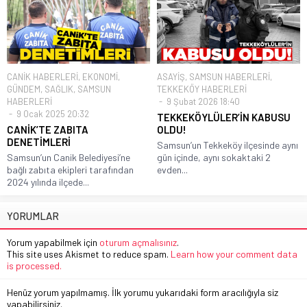
CANİK HABERLERİ
,
EKONOMİ
,
ASAYİŞ
,
SAMSUN HABERLERİ
,
GÜNDEM
,
SAĞLIK
,
SAMSUN
TEKKEKÖY HABERLERİ
HABERLERİ
9 Şubat 2026 18:40
9 Ocak 2025 20:32
TEKKEKÖYLÜLER’İN KABUSU
CANİK’TE ZABITA
OLDU!
DENETİMLERİ
Samsun’un Tekkeköy ilçesinde aynı
Samsun’un Canik Belediyesi’ne
gün içinde, aynı sokaktaki 2
bağlı zabıta ekipleri tarafından
evden...
2024 yılında ilçede...
YORUMLAR
Yorum yapabilmek için
oturum açmalısınız
.
This site uses Akismet to reduce spam.
Learn how your comment data
is processed.
Henüz yorum yapılmamış. İlk yorumu yukarıdaki form aracılığıyla siz
yapabilirsiniz.