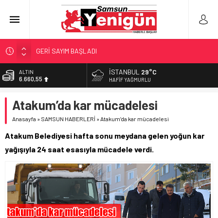
GERİ SAYIM BAŞLADI
SAMSUNSPOR’DA HEDEF 5’İNCİLİK!
İSTANBUL
29°C
ALTIN
6.660,55
‘BAFRA’YA YATIRIM YAPIN!’
HAFIF YAĞMURLU
İŞTE FINDIK FİYATI!
BİST
Atakum’da kar mücadelesi
13.779,39
YÖNETİCİ SEÇERKEN YAPILAN EN BÜYÜK HATALAR
Anasayfa
»
SAMSUN HABERLERİ
»
Atakum’da kar mücadelesi
DOLAR
47,7111
Atakum Belediyesi hafta sonu meydana gelen yoğun kar
EURO
yağışıyla 24 saat esasıyla mücadele verdi.
55,1881