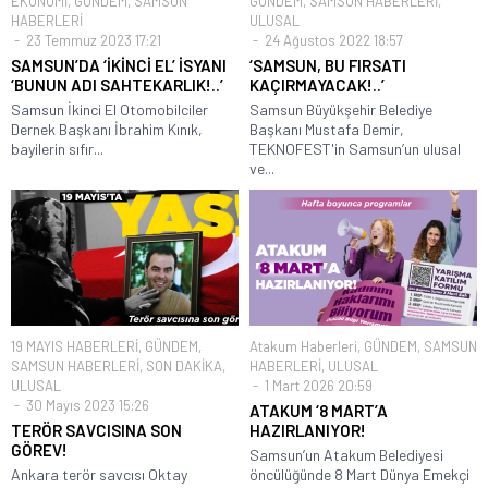
EKONOMİ
,
GÜNDEM
,
SAMSUN
GÜNDEM
,
SAMSUN HABERLERİ
,
HABERLERİ
ULUSAL
23 Temmuz 2023 17:21
24 Ağustos 2022 18:57
SAMSUN’DA ‘İKİNCİ EL’ İSYANI
‘SAMSUN, BU FIRSATI
‘BUNUN ADI SAHTEKARLIK!..’
KAÇIRMAYACAK!..’
Samsun İkinci El Otomobilciler
Samsun Büyükşehir Belediye
Dernek Başkanı İbrahim Kınık,
Başkanı Mustafa Demir,
bayilerin sıfır...
TEKNOFEST'in Samsun’un ulusal
ve...
19 MAYIS HABERLERİ
,
GÜNDEM
,
Atakum Haberleri
,
GÜNDEM
,
SAMSUN
SAMSUN HABERLERİ
,
SON DAKİKA
,
HABERLERİ
,
ULUSAL
ULUSAL
1 Mart 2026 20:59
30 Mayıs 2023 15:26
ATAKUM ‘8 MART’A
TERÖR SAVCISINA SON
HAZIRLANIYOR!
GÖREV!
Samsun’un Atakum Belediyesi
Ankara terör savcısı Oktay
öncülüğünde 8 Mart Dünya Emekçi