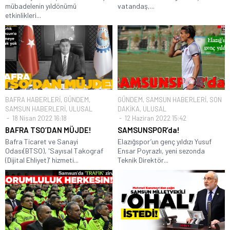
mübadelenin yıldönümü
vatandaş,...
etkinlikleri...
BAFRA HABERLERİ
,
GÜNDEM
,
GÜNDEM
,
SAMSUN HABERLERİ
,
SON
SAMSUN HABERLERİ
,
ULUSAL
DAKİKA
,
ULUSAL
18 Nisan 2022 16:18
12 Haziran 2022 15:42
BAFRA TSO’DAN MÜJDE!
SAMSUNSPOR’da!
Bafra Ticaret ve Sanayi
Elazığspor’un genç yıldızı Yusuf
Odası(BTSO), 'Sayısal Takograf
Ensar Poyrazlı, yeni sezonda
(Dijital Ehliyet)' hizmeti...
Teknik Direktör...