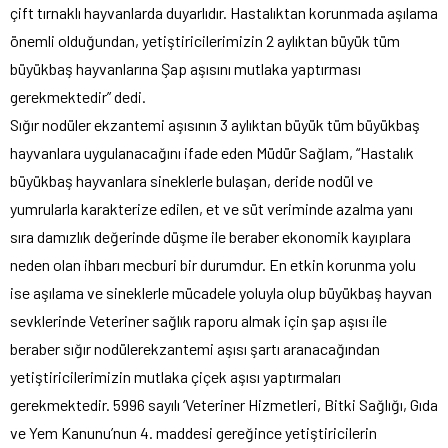
çift tırnaklı hayvanlarda duyarlıdır. Hastalıktan korunmada aşılama
önemli olduğundan, yetiştiricilerimizin 2 aylıktan büyük tüm
büyükbaş hayvanlarına Şap aşısını mutlaka yaptırması
gerekmektedir” dedi.
Sığır nodüler ekzantemi aşısının 3 aylıktan büyük tüm büyükbaş
hayvanlara uygulanacağını ifade eden Müdür Sağlam, “Hastalık
büyükbaş hayvanlara sineklerle bulaşan, deride nodül ve
yumrularla karakterize edilen, et ve süt veriminde azalma yanı
sıra damızlık değerinde düşme ile beraber ekonomik kayıplara
neden olan ihbarı mecburi bir durumdur. En etkin korunma yolu
ise aşılama ve sineklerle mücadele yoluyla olup büyükbaş hayvan
sevklerinde Veteriner sağlık raporu almak için şap aşısı ile
beraber sığır nodülerekzantemi aşısı şartı aranacağından
yetiştiricilerimizin mutlaka çiçek aşısı yaptırmaları
gerekmektedir. 5996 sayılı ‘Veteriner Hizmetleri, Bitki Sağlığı, Gıda
ve Yem Kanunu’nun 4. maddesi gereğince yetiştiricilerin