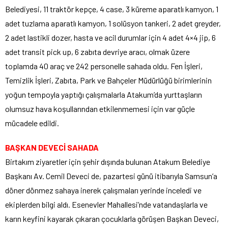
Belediyesi, 11 traktör kepçe, 4 case, 3 küreme aparatlı kamyon, 1
adet tuzlama aparatlı kamyon, 1 solüsyon tankeri, 2 adet greyder,
2 adet lastikli dozer, hasta ve acil durumlar için 4 adet 4×4 jip, 6
adet transit pick up, 6 zabıta devriye aracı, olmak üzere
toplamda 40 araç ve 242 personelle sahada oldu. Fen İşleri,
Temizlik İşleri, Zabıta, Park ve Bahçeler Müdürlüğü birimlerinin
yoğun tempoyla yaptığı çalışmalarla Atakum’da yurttaşların
olumsuz hava koşullarından etkilenmemesi için var güçle
mücadele edildi.
BAŞKAN DEVECİ SAHADA
Birtakım ziyaretler için şehir dışında bulunan Atakum Belediye
Başkanı Av. Cemil Deveci de, pazartesi günü itibarıyla Samsun’a
döner dönmez sahaya inerek çalışmaları yerinde inceledi ve
ekiplerden bilgi aldı. Esenevler Mahallesi’nde vatandaşlarla ve
karın keyfini kayarak çıkaran çocuklarla görüşen Başkan Deveci,