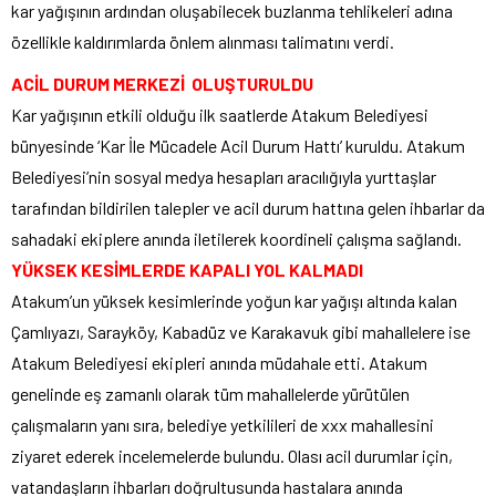
kar yağışının ardından oluşabilecek buzlanma tehlikeleri adına
özellikle kaldırımlarda önlem alınması talimatını verdi.
ACİL DURUM MERKEZİ OLUŞTURULDU
Kar yağışının etkili olduğu ilk saatlerde Atakum Belediyesi
bünyesinde ‘Kar İle Mücadele Acil Durum Hattı’ kuruldu. Atakum
Belediyesi’nin sosyal medya hesapları aracılığıyla yurttaşlar
tarafından bildirilen talepler ve acil durum hattına gelen ihbarlar da
sahadaki ekiplere anında iletilerek koordineli çalışma sağlandı.
YÜKSEK KESİMLERDE KAPALI YOL KALMADI
Atakum’un yüksek kesimlerinde yoğun kar yağışı altında kalan
Çamlıyazı, Sarayköy, Kabadüz ve Karakavuk gibi mahallelere ise
Atakum Belediyesi ekipleri anında müdahale etti. Atakum
genelinde eş zamanlı olarak tüm mahallelerde yürütülen
çalışmaların yanı sıra, belediye yetkilileri de xxx mahallesini
ziyaret ederek incelemelerde bulundu. Olası acil durumlar için,
vatandaşların ihbarları doğrultusunda hastalara anında