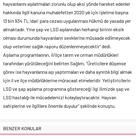
hayvanlarını aşılatmaları zorunlu olup aksi yönde hareket edenler
hakkında ilgili kanuna muhalefetten 2020 yılı için işletme başına
13 bin 934 TL idari para cezası uygulanması hükmü de yasada yer
almaktadır. Yine şap ve LSD aşılarından herhangi birinin eksik
olması durumunda hayvanların sevklerine müsaade edilmeyecek
olup veteriner sağlık raporu düzenlenmeyecektir” dedi.
Aşılama programlarının, il/ilçe tarım ve orman müdürlükleri
tarafından yürütüleceğini belirten Sağlım, “Üreticilere düşense
görev ise hayvanlarına aşı yaptırmaları ve daha ayrıntılı bilgi almak
için il ve ilçe müdürlüklerine müracaat etmeleridir. Yetiştiricilerin
LSD ve şap aşılama programına göstereceği ilgi ilimizde şap ve
LSD hastalığı ile mücadelemizi kolaylaştıracaktır. Hayvan
sahiplerine ve ilgililere önemle duyulur” şeklinde konuştu.
BENZER KONULAR