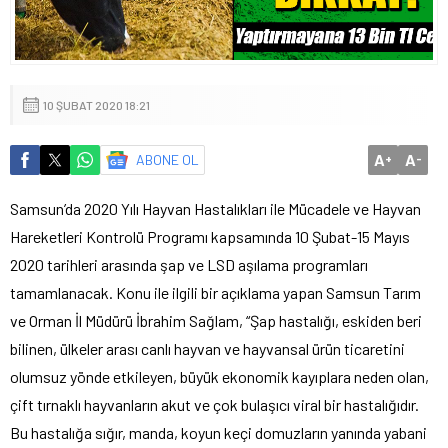
10 ŞUBAT 2020 18:21
A
A
ABONE OL
+
-
Samsun’da 2020 Yılı Hayvan Hastalıkları ile Mücadele ve Hayvan
Hareketleri Kontrolü Programı kapsamında 10 Şubat-15 Mayıs
2020 tarihleri arasında şap ve LSD aşılama programları
tamamlanacak. Konu ile ilgili bir açıklama yapan Samsun Tarım
ve Orman İl Müdürü İbrahim Sağlam, “Şap hastalığı, eskiden beri
bilinen, ülkeler arası canlı hayvan ve hayvansal ürün ticaretini
olumsuz yönde etkileyen, büyük ekonomik kayıplara neden olan,
çift tırnaklı hayvanların akut ve çok bulaşıcı viral bir hastalığıdır.
Bu hastalığa sığır, manda, koyun keçi domuzların yanında yabani