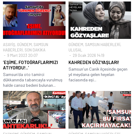
ASAYİŞ
,
GÜNDEM
,
SAMSUN
GÜNDEM
,
SAMSUN HABERLERİ
,
HABERLERİ
,
SON DAKİKA
ULUSAL
9 Mart 2023 20:07
29 Ocak 2026 14:19
‘EŞİME, FOTOĞRAFLARIMIZI
KAHREDEN GÖZYAŞLARI!
ATIYORDU!..’
Samsun'un Canik ilçesinde geçen
Samsun'da oto tamirci
yıl meydana gelen heyelan
dükkanında tabancayla vurulmuş
faciasında eşi...
halde cansız bedeni bulunan...