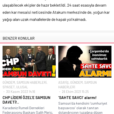
ulaşabilecek ekipler de hazır bekletildi. 24 saat esasıyla devam
eden kar mesaisi neticesinde Atakum merkezinde de, yoğun kar
yağışı alan uzak mahallelerde de kapalı yol kalmadı.
BENZER KONULAR
GÜNDEM
,
SAMSUN HABERLERİ
,
ASAYİŞ
,
GÜNDEM
,
SAMSUN
SİYASET
,
ULUSAL
HABERLERİ
30 Kasım 2023 14:16
26 Ekim 2021 15:25
CHP LİDERİ ÖZEL’E SAMSUN
‘SAHTE SAVCI’ alarmı!
DAVETİ!..
Samsun'da kendisini 'cumhuriyet
Karadeniz Rumeli Dernekleri
başsavcısı' olarak tanıtan
Federasyonu Başkanı Salih Meriç,
dolandırıcının tuzağına düşen