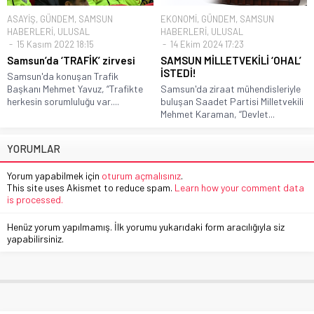
ASAYİŞ
,
GÜNDEM
,
SAMSUN
EKONOMİ
,
GÜNDEM
,
SAMSUN
HABERLERİ
,
ULUSAL
HABERLERİ
,
ULUSAL
15 Kasım 2022 18:15
14 Ekim 2024 17:23
Samsun’da ‘TRAFİK’ zirvesi
SAMSUN MİLLETVEKİLİ ‘OHAL’
İSTEDİ!
Samsun'da konuşan Trafik
Başkanı Mehmet Yavuz, “Trafikte
Samsun'da ziraat mühendisleriyle
herkesin sorumluluğu var....
buluşan Saadet Partisi Milletvekili
Mehmet Karaman, ‘‘Devlet...
YORUMLAR
Yorum yapabilmek için
oturum açmalısınız
.
This site uses Akismet to reduce spam.
Learn how your comment data
is processed.
Henüz yorum yapılmamış. İlk yorumu yukarıdaki form aracılığıyla siz
yapabilirsiniz.