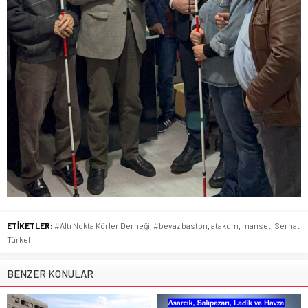
ETİKETLER:
#Altı Nokta Körler Derneği
,
#beyaz baston
,
atakum
,
manset
,
Serhat
Türkel
BENZER KONULAR