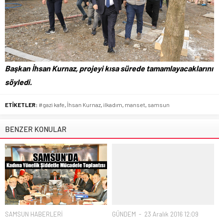
Başkan İhsan Kurnaz, projeyi kısa sürede tamamlayacaklarını
söyledi.
ETİKETLER:
#gazi kafe
,
İhsan Kurnaz
,
ilkadım
,
manset
,
samsun
BENZER KONULAR
SAMSUN HABERLERİ
GÜNDEM
23 Aralık 2016 12:09