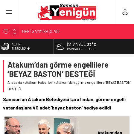
GERİ SAYIM BAŞLADI
SAMSUNSPOR’DA HEDEF 5’İNCİLİK!
İSTANBUL
33°C
ALTIN
6.662,82
‘BAFRA’YA YATIRIM YAPIN!’
PARÇALI BULUTLU
İŞTE FINDIK FİYATI!
BİST
Atakum’dan görme engellilere
13.779,39
YÖNETİCİ SEÇERKEN YAPILAN EN BÜYÜK HATALAR
‘BEYAZ BASTON’ DESTEĞİ
DOLAR
47,6961
Anasayfa
»
Atakum Haberleri
»
Atakum’dan görme engellilere ‘BEYAZ BASTON’
DESTEĞİ
EURO
55,1808
Samsun’un Atakum Belediyesi tarafından, görme engelli
vatandaşlara 40 adet ‘beyaz baston’ hediye edildi