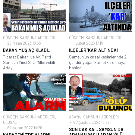
GÜNDEM
,
SAMSUN HABERLERİ
GÜNDEM
,
SAMSUN HABERLERİ
25 Nisan 2023 18:55
1 Şubat 2023 17:15
BAKAN MUŞ AÇIKLADI…
İLÇELER ‘KAR’ ALTINDA!
Ticaret Bakanı ve AK Parti
Samsun'un kırsal kesimlerinde 2
Samsun 1'inci Sıra Milletvekili
gündür yağan kar, etkili olmaya
Adayı...
başladı....
GÜNDEM
,
SAMSUN HABERLERİ
,
ASAYİŞ
,
SAMSUN HABERLERİ
ULUSAL
8 Ağustos 2023 16:27
6 Haziran 2022 14:26
SON DAKİKA… SAMSUN’DA
KARADENİZ’DE ALARM!
ARANAN YAŞLI ADAM ‘ÖLÜ’