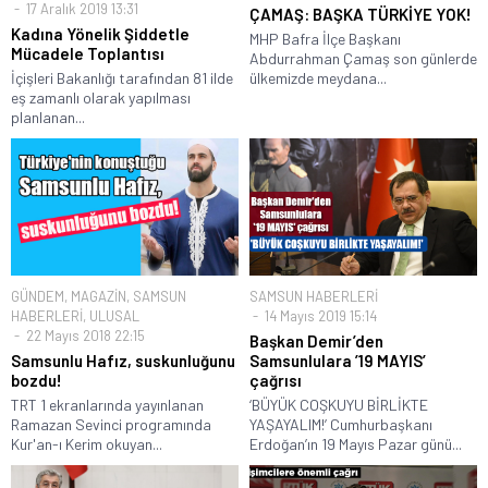
17 Aralık 2019 13:31
ÇAMAŞ: BAŞKA TÜRKİYE YOK!
Kadına Yönelik Şiddetle
MHP Bafra İlçe Başkanı
Mücadele Toplantısı
Abdurrahman Çamaş son günlerde
İçişleri Bakanlığı tarafından 81 ilde
ülkemizde meydana...
eş zamanlı olarak yapılması
planlanan...
GÜNDEM
,
MAGAZİN
,
SAMSUN
SAMSUN HABERLERİ
HABERLERİ
,
ULUSAL
14 Mayıs 2019 15:14
22 Mayıs 2018 22:15
Başkan Demir’den
Samsunlu Hafız, suskunluğunu
Samsunlulara ’19 MAYIS’
bozdu!
çağrısı
TRT 1 ekranlarında yayınlanan
‘BÜYÜK COŞKUYU BİRLİKTE
Ramazan Sevinci programında
YAŞAYALIM!’ Cumhurbaşkanı
Kur'an-ı Kerim okuyan...
Erdoğan’ın 19 Mayıs Pazar günü...