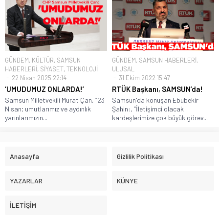
GÜNDEM
,
KÜLTÜR
,
SAMSUN
GÜNDEM
,
SAMSUN HABERLERİ
,
HABERLERİ
,
SİYASET
,
TEKNOLOJİ
ULUSAL
22 Nisan 2025 22:14
31 Ekim 2022 15:47
‘UMUDUMUZ ONLARDA!’
RTÜK Başkanı, SAMSUN’da!
Samsun Milletvekili Murat Çan, “23
Samsun'da konuşan Ebubekir
Nisan; umutlarımız ve aydınlık
Şahin:, “İletişimci olacak
yarınlarımızın...
kardeşlerimize çok büyük görev...
Anasayfa
Gizlilik Politikası
YAZARLAR
KÜNYE
İLETİŞİM