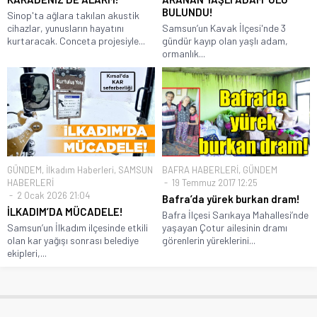
BULUNDU!
Sinop'ta ağlara takılan akustik
cihazlar, yunusların hayatını
Samsun’un Kavak İlçesi'nde 3
kurtaracak. Conceta projesiyle...
gündür kayıp olan yaşlı adam,
ormanlık...
GÜNDEM
,
İlkadım Haberleri
,
SAMSUN
BAFRA HABERLERİ
,
GÜNDEM
HABERLERİ
19 Temmuz 2017 12:25
2 Ocak 2026 21:04
Bafra’da yürek burkan dram!
İLKADIM’DA MÜCADELE!
Bafra İlçesi Sarıkaya Mahallesi’nde
Samsun’un İlkadım ilçesinde etkili
yaşayan Çotur ailesinin dramı
olan kar yağışı sonrası belediye
görenlerin yüreklerini...
ekipleri,...