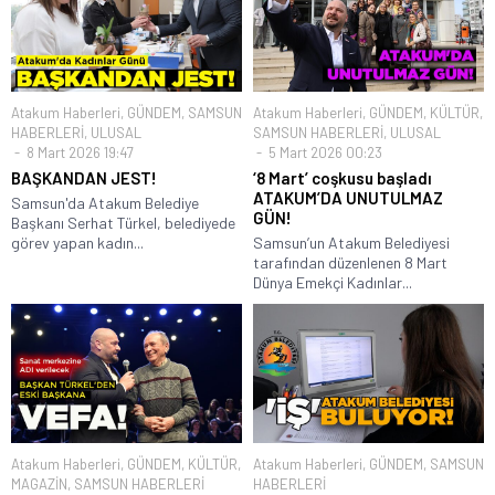
Atakum Haberleri
,
GÜNDEM
,
SAMSUN
Atakum Haberleri
,
GÜNDEM
,
KÜLTÜR
,
HABERLERİ
,
ULUSAL
SAMSUN HABERLERİ
,
ULUSAL
8 Mart 2026 19:47
5 Mart 2026 00:23
BAŞKANDAN JEST!
‘8 Mart’ coşkusu başladı
ATAKUM’DA UNUTULMAZ
Samsun'da Atakum Belediye
GÜN!
Başkanı Serhat Türkel, belediyede
görev yapan kadın...
Samsun’un Atakum Belediyesi
tarafından düzenlenen 8 Mart
Dünya Emekçi Kadınlar...
Atakum Haberleri
,
GÜNDEM
,
KÜLTÜR
,
Atakum Haberleri
,
GÜNDEM
,
SAMSUN
MAGAZİN
,
SAMSUN HABERLERİ
HABERLERİ