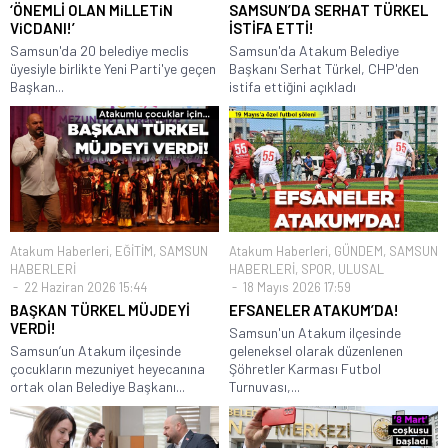
‘ÖNEMLİ OLAN MiLLETiN
SAMSUN’DA SERHAT TÜRKEL
ViCDANI!’
İSTİFA ETTİ!
Samsun'da 20 belediye meclis
Samsun'da Atakum Belediye
üyesiyle birlikte Yeni Parti'ye geçen
Başkanı Serhat Türkel, CHP'den
Başkan...
istifa ettiğini açıkladı
Atakum Haberleri
,
EĞİTİM
,
SAMSUN
Atakum Haberleri
,
GÜNDEM
,
SAMSUN
HABERLERİ
HABERLERİ
,
SPOR
,
ULUSAL
22 Haziran 2026 15:44
18 Mayıs 2026 17:59
BAŞKAN TÜRKEL MÜJDEYİ
EFSANELER ATAKUM’DA!
VERDİ!
Samsun'un Atakum ilçesinde
Samsun’un Atakum ilçesinde
geleneksel olarak düzenlenen
çocukların mezuniyet heyecanına
Şöhretler Karması Futbol
ortak olan Belediye Başkanı...
Turnuvası,...