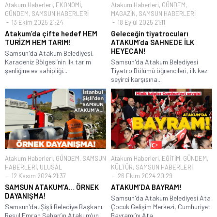
Atakum Haberleri
,
EKONOMİ
,
Atakum Haberleri
,
GÜNDEM
,
GÜNDEM
,
SAMSUN HABERLERİ
MAGAZİN
,
SAMSUN HABERLERİ
13 Ekim 2025 21:24
18 Eylül 2025 21:11
Atakum’da çifte hedef HEM
Geleceğin tiyatrocuları
TURİZM HEM TARIM!
ATAKUM’da SAHNEDE İLK
HEYECAN!
Samsun'da Atakum Belediyesi,
Karadeniz Bölgesi’nin ilk tarım
Samsun'da Atakum Belediyesi
şenliğine ev sahipliği...
Tiyatro Bölümü öğrencileri, ilk kez
seyirci karşısına...
Atakum Haberleri
,
GÜNDEM
,
SAMSUN
Atakum Haberleri
,
EĞİTİM
,
GÜNDEM
,
HABERLERİ
,
ULUSAL
KÜLTÜR
,
SAMSUN HABERLERİ
12 Kasım 2024 21:37
26 Ekim 2024 20:29
SAMSUN ATAKUM’A… ÖRNEK
ATAKUM’DA BAYRAM!
DAYANIŞMA!
Samsun'da Atakum Belediyesi Ata
Samsun'da, Şişli Belediye Başkanı
Çocuk Gelişim Merkezi, Cumhuriyet
Resul Emrah Şahan’ın Atakum’un
Bayramı’nı Ata...