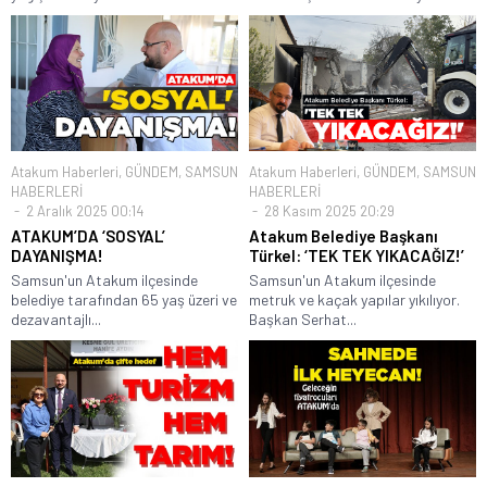
Atakum Haberleri
,
GÜNDEM
,
SAMSUN
Atakum Haberleri
,
GÜNDEM
,
SAMSUN
HABERLERİ
HABERLERİ
2 Aralık 2025 00:14
28 Kasım 2025 20:29
ATAKUM’DA ‘SOSYAL’
Atakum Belediye Başkanı
DAYANIŞMA!
Türkel: ‘TEK TEK YIKACAĞIZ!’
Samsun'un Atakum ilçesinde
Samsun'un Atakum ilçesinde
belediye tarafından 65 yaş üzeri ve
metruk ve kaçak yapılar yıkılıyor.
dezavantajlı...
Başkan Serhat...