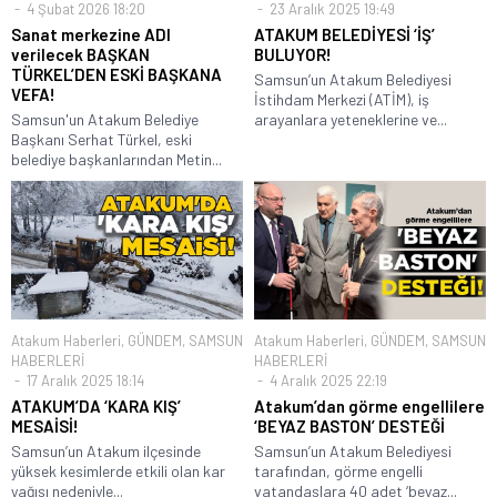
4 Şubat 2026 18:20
23 Aralık 2025 19:49
Sanat merkezine ADI
ATAKUM BELEDİYESİ ‘İŞ’
verilecek BAŞKAN
BULUYOR!
TÜRKEL’DEN ESKİ BAŞKANA
Samsun’un Atakum Belediyesi
VEFA!
İstihdam Merkezi (ATİM), iş
Samsun'un Atakum Belediye
arayanlara yeteneklerine ve...
Başkanı Serhat Türkel, eski
belediye başkanlarından Metin...
Atakum Haberleri
,
GÜNDEM
,
SAMSUN
Atakum Haberleri
,
GÜNDEM
,
SAMSUN
HABERLERİ
HABERLERİ
17 Aralık 2025 18:14
4 Aralık 2025 22:19
ATAKUM’DA ‘KARA KIŞ’
Atakum’dan görme engellilere
MESAİSİ!
‘BEYAZ BASTON’ DESTEĞİ
Samsun’un Atakum ilçesinde
Samsun’un Atakum Belediyesi
yüksek kesimlerde etkili olan kar
tarafından, görme engelli
yağışı nedeniyle...
vatandaşlara 40 adet ‘beyaz...