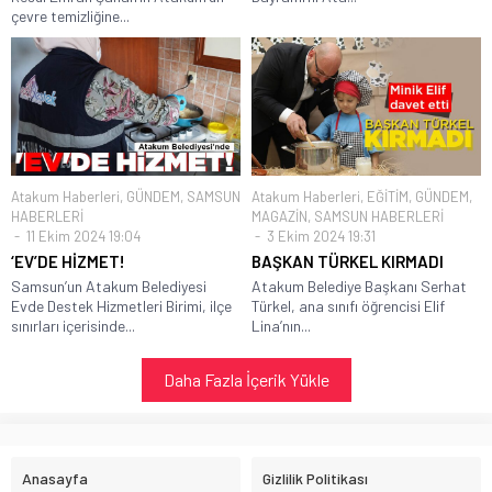
çevre temizliğine...
Atakum Haberleri
,
GÜNDEM
,
SAMSUN
Atakum Haberleri
,
EĞİTİM
,
GÜNDEM
,
HABERLERİ
MAGAZİN
,
SAMSUN HABERLERİ
11 Ekim 2024 19:04
3 Ekim 2024 19:31
‘EV’DE HİZMET!
BAŞKAN TÜRKEL KIRMADI
Samsun’un Atakum Belediyesi
Atakum Belediye Başkanı Serhat
Evde Destek Hizmetleri Birimi, ilçe
Türkel, ana sınıfı öğrencisi Elif
sınırları içerisinde...
Lina’nın...
Daha Fazla İçerik Yükle
Anasayfa
Gizlilik Politikası