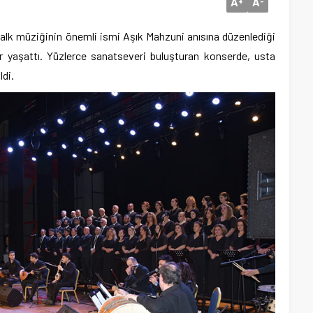
A
A
+
-
lk müziğinin önemli ismi Aşık Mahzuni anısına düzenlediği
 yaşattı. Yüzlerce sanatseveri buluşturan konserde, usta
ldi.