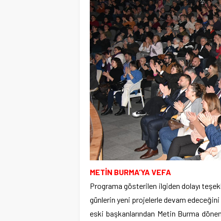
METİN BURMA’YA VEFA
Programa gösterilen ilgiden dolayı teşe
günlerin yeni projelerle devam edeceğin
eski başkanlarından Metin Burma dönem