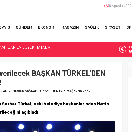
8 Ağustos 202
SAYİŞ
GÜNDEM
EKONOMİ
MAGAZİN
SAĞLIK
SİYASET
SP
A
6
F 5’İNCİLİK!
B
1
IN!’
 verilecek BAŞKAN TÜRKEL’DEN
D
!
47
 YAPILAN EN BÜYÜK HATALAR
ne ADI verilecek BAŞKAN TÜRKEL’DEN ESKİ BAŞKANA VEFA!
E
5
Serhat Türkel, eski belediye başkanlarından Metin
ileceğini açıkladı