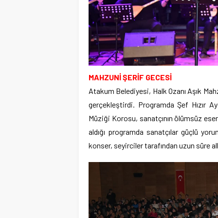
MAHZUNİ ŞERİF GECESİ
Atakum Belediyesi, Halk Ozanı Aşık Mah
gerçekleştirdi. Programda Şef Hızır A
Müziği Korosu, sanatçının ölümsüz eserle
aldığı programda sanatçılar güçlü yorum
konser, seyirciler tarafından uzun süre al