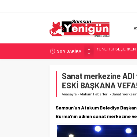
A
SON DAKİKA
GERİ SAYIM BAŞLADI
SAMSUNSPOR’DA HEDE
‘BAFRA’YA YATIRIM YAP
Sanat merkezine ADI
İŞTE FINDIK FİYATI!
ESKİ BAŞKANA VEFA
YÖNETİCİ SEÇERKEN
Anasayfa
»
Atakum Haberleri
»
Sanat merkezi
Samsun’un Atakum Belediye Başkanı 
Burma’nın adının sanat merkezine ver