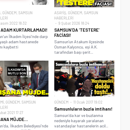
Ş
,
GÜNDEM
,
SAMSUN
ASAYİŞ
,
GÜNDEM
,
SAMSUN
LERİ
HABERLERİ
asım 2022 18:32
9 Şubat 2026 18:24
I ADAM KURTARILAMADI!
SAMSUN’DA ‘TESTERE’
FACİASI!
'un İlkadım İlçesi'nde darp
 yaşlı adam hastanede
Samsun’un Atakum ilçesinde
nı kaybetti
Osman Kalyoncu, eşi A.K.
tarafından başı şerit...
Mİ
,
GÜNDEM
,
SAMSUN
GÜNDEM
11 Ocak 2017 19:02
LERİ
Samsunluların buzla imtihanı!
ubat 2021 17:27
Samsun'da kar ve buzlanma
ŞANA MÜJDE…
nedeniyle kayarak yaralanan
'da, İlkadım Belediyesi'nde
vatandaşlar hastanelerin acil...