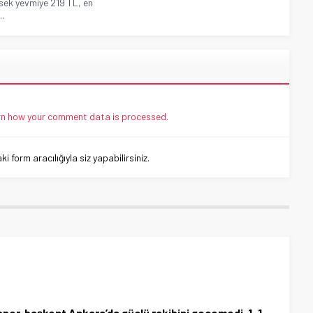
sek yevmiye 219 TL, en
..
n how your comment data is processed.
 form aracılığıyla siz yapabilirsiniz.
nspor, başkent Ankara’da güçlü rakibini geçemedi. 1-1