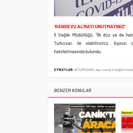
‘RANDEVU ALMAYI UNUTMAYINIZ’
İl Sağlık Müdürlüğü, “İlk doz ya da hat
Turkovac ile olabilirsiniz. Aşınız
hatırlatmasında bulundu.
ETİKETLER:
#TURKOVAC
,
aşı
,
covid
,
il sağlık müd
BENZER KONULAR