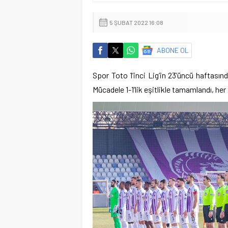
5 ŞUBAT 2022 16:08
ABONE OL
Spor Toto 1’inci Lig’in 23’üncü haftası
Mücadele 1-1’lik eşitlikle tamamlandı, her 