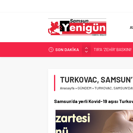
A
SON DAKİKA
TIR’A ‘ZEHİR’ BASKINI!
FECİ SON!
UÇURUMDA CAN PAZA
SAMSUN YANACAK!
TURKOVAC, SAMSUN’
BİLİMİN İZİNDE!
Anasayfa
»
GÜNDEM
»
TURKOVAC, SAMSUN’DA
Samsun’da yerli Kovid-19 aşısı Turko