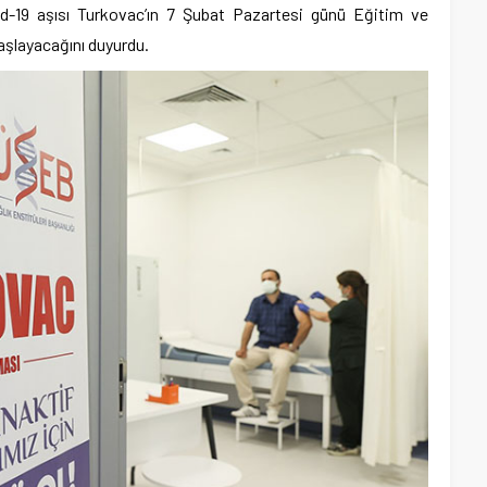
id-19 aşısı Turkovac’ın 7 Şubat Pazartesi günü Eğitim ve
şlayacağını duyurdu.