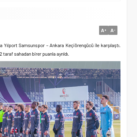
A
A
+
-
nda Yılport Samsunspor – Ankara Keçiörengücü ile karşılaştı.
2 taraf sahadan birer puanla ayrıldı.