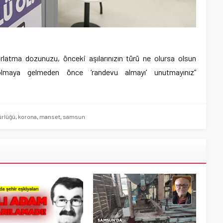
ırlatma dozunuzu, önceki aşılarınızın türü ne olursa olsun
ı olmaya gelmeden önce ‘randevu almayı’ unutmayınız”
ürlüğü
,
korona
,
manset
,
samsun