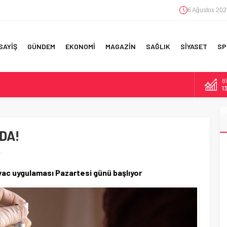
6 Ağustos 202
SAYİŞ
GÜNDEM
EKONOMİ
MAGAZİN
SAĞLIK
SİYASET
SP
B
1
D
4
RI!
DA!
E
5
!
A
6
vac uygulaması Pazartesi günü başlıyor