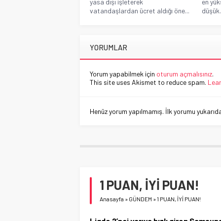
yasa dışı işleterek
en yük
vatandaşlardan ücret aldığı öne...
düşük.
YORUMLAR
Yorum yapabilmek için
oturum açmalısınız
.
This site uses Akismet to reduce spam.
Lear
Henüz yorum yapılmamış. İlk yorumu yukarıdaki
1 PUAN, İYİ PUAN!
Anasayfa
»
GÜNDEM
»
1 PUAN, İYİ PUAN!
Ligde 2’nci yarıya hızlı giren Samsu