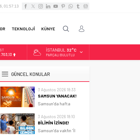
6, 01:57:14
OR
TEKNOLOJİ
KÜNYE
İSTANBUL
32°C
İST
3.703,13
PARÇALI BULUTLU
OLAR
7,5844
GÜNCEL KONULAR
URO
5,1152
3 Ağustos 2026 18:33
SAMSUN YANACAK!
LTIN
.529,72
Samsun'da hafta
boyunca güneşli ve sıcak
hava etkili olacak.
3 Ağustos 2026 18:10
Sıcaklık 31 dereceye
BİLİMİN İZİNDE!
kadar çıkacak
Samsun'da vakfın 'İl
Koordinatörlüğü'nce