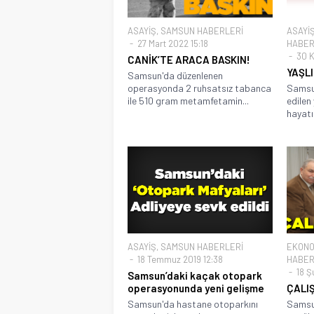
ASAYİŞ
,
SAMSUN HABERLERİ
ASAYİ
27 Mart 2022 15:18
HABER
30 K
CANİK’TE ARACA BASKIN!
YAŞL
Samsun'da düzenlenen
operasyonda 2 ruhsatsız tabanca
Samsun
ile 510 gram metamfetamin...
edilen
hayatı
ASAYİŞ
,
SAMSUN HABERLERİ
EKONO
18 Temmuz 2019 12:38
HABER
18 Ş
Samsun’daki kaçak otopark
operasyonunda yeni gelişme
ÇALI
Samsun'da hastane otoparkını
Samsun