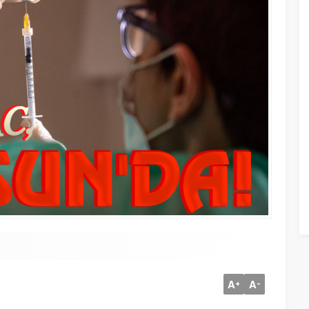
A
A
+
-