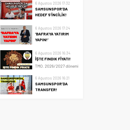
gündem maddesi
sadece 1 hafta kaldı.
6 Ağustos 2026 17:32
okunuyor ve sıra yönetici
Aylarca bekledik.
SAMSUNSPOR’DA
seçimine geliyor.
Transfer haberlerini
HEDEF 5’İNCİLİK!
Salonda kısa bir
takip ettik, hazırlık
Samsunspor Teknik
sessizlik… Ardından
maçlarını izledik,
Direktörü Thorsten Fink,
6 Ağustos 2026 17:24
tanıdık cümleler
eksikleri konuştuk, şimdi
"Ligde 5'inci sıra için
‘BAFRA’YA YATIRIM
duyuluyor:...
ise bekleyişin sonuna
elimizden geleni
YAPIN!’
geldik. Samsunspor
yapacağız" dedi
Samsun'da Bafra
camiası yeni sezona
Belediye Başkanı Hamit
6 Ağustos 2026 16:34
büyük bir...
Kılıç, misafir olduğu
İŞTE FINDIK FİYATI!
müteahhitlere,"Bafra'ya
TMO, 2026/2027 dönemi
yatırım yapın" diye
kabuklu fındık alım
seslendi
fiyatlarını belirledi.
6 Ağustos 2026 16:21
Giresun kalite fındığın
SAMSUNSPOR’DA
kilogram fiyatı 255 lira,
TRANSFER!
Levant kalite fındığın
Samsunspor, Polonya
kilogram fiyatı ise 250
Ekstraklasa ekiplerinden
lira oldu
Piast Gliwice forması
giyen Polonyalı stoper
Igor Drapinski ile 5 yıllık
sözleşme imzaladı