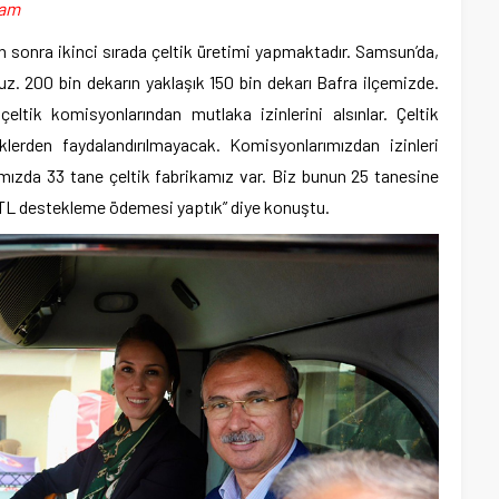
lam
n sonra ikinci sırada çeltik üretimi yapmaktadır. Samsun’da,
ruz. 200 bin dekarın yaklaşık 150 bin dekarı Bafra ilçemizde.
ltik komisyonlarından mutlaka izinlerini alsınlar. Çeltik
erden faydalandırılmayacak. Komisyonlarımızdan izinleri
ımızda 33 tane çeltik fabrikamız var. Biz bunun 25 tanesine
n TL destekleme ödemesi yaptık” diye konuştu.