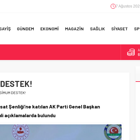
7 Ağustos 202
SAYİŞ
GÜNDEM
EKONOMİ
MAGAZİN
SAĞLIK
SİYASET
SP
A
6
F 5’İNCİLİK!
B
1
IN!’
 DESTEK!
D
4
 YAPILAN EN BÜYÜK HATALAR
KSİMUM DESTEK!
E
5
sat Şenliği’ne katılan AK Parti Genel Başkan
li açıklamalarda bulundu