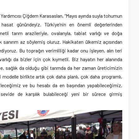
 Yardımcısı Çiğdem Karasaslan, “Mayıs ayında suyla tohumun
 hasat günündeyiz. Türkiye’nin en önemli değerlerinden
li tarım arazileriyle, ovalarıyla, tabiat varlığı ve doğa
ek sanırım az söylemiş oluruz. Hakikaten ülkemiz açısından
diyoruz. Bu toprağın verimliliği kadar onu işleyen, alın teri
arlığı da bizler için çok kıymetli. Biz hayatın her alanında
de, sağlık da olduğu gibi tarımda da her zaman üreticimizin
modelle birlikte artık çok daha planlı, çok daha programlı,
bileceğimiz ve bu hesabı da en başından yapabileceğimiz,
sevide de karşılık bulabileceği yeni bir sürece girmiş