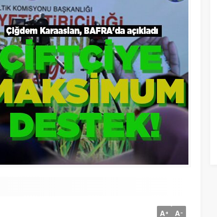
A
A
+
-