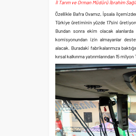
İl Tarım ve Orman Müdürü İbrahim Sağ
Özellikle Bafra Ovamız, İpsala ilçemizde
Türkiye üretiminin yüzde 17’sini üretiyo
Bundan sonra ekim olacak alanlarda çe
komisyonundan izin almayanlar destekl
alacak. Buradaki fabrikalarımıza baktığ
kırsal kalkınma yatırımlarından 15 milyo